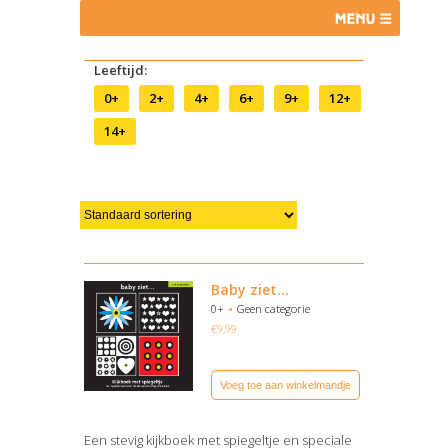
Leeftijd:
0+
2+
4+
6+
9+
12+
14+
Baby ziet…
0+
Geen categorie
€
9,99
Voeg toe aan winkelmandje
Een stevig kijkboek met spiegeltje en speciale