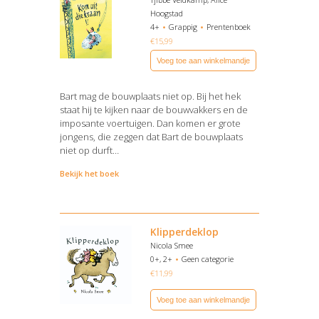
Hoogstad
4+
Grappig
Prentenboek
€
15,99
Voeg toe aan winkelmandje
Bart mag de bouwplaats niet op. Bij het hek
staat hij te kijken naar de bouwvakkers en de
imposante voertuigen. Dan komen er grote
jongens, die zeggen dat Bart de bouwplaats
niet op durft…
Bekijk het boek
Klipperdeklop
Nicola Smee
0+, 2+
Geen categorie
€
11,99
Voeg toe aan winkelmandje