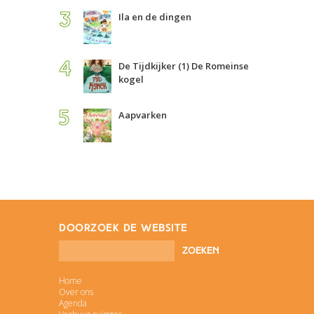
Ila en de dingen
De Tijdkijker (1) De Romeinse
kogel
Aapvarken
doorzoek de website
Home
Over ons
Agenda