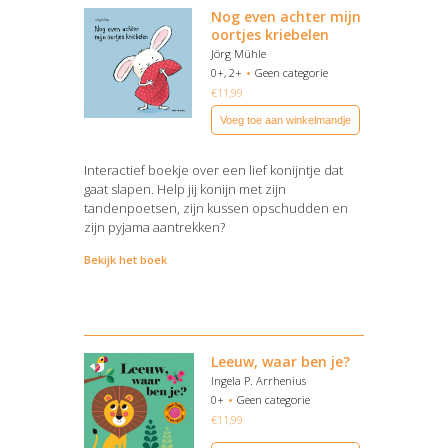
Nog even achter mijn
oortjes kriebelen
Jörg Mühle
0+, 2+
Geen categorie
€
11,99
Voeg toe aan winkelmandje
Interactief boekje over een lief konijntje dat
gaat slapen. Help jij konijn met zijn
tandenpoetsen, zijn kussen opschudden en
zijn pyjama aantrekken?
Bekijk het boek
Leeuw, waar ben je?
Ingela P. Arrhenius
0+
Geen categorie
€
11,99