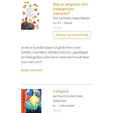
Ben je vergeten dat
babygeitjes
bestaan?
Pim Lammers, Nadia Meezen
6+, 9+
Poezie
€
17,99
Voeg toe aan winkelmandje
In deze bundel staan 52 gedichten over
familie, vrienden, vlinders, bizons, appeltaart
en babygeitjes uiteraard, want wie houdt daar
nou niet van?!
Bekijk het boek
Complot
Jan Paul Schutten, Koen
Aelterman
9+
Informatief
€
19,99