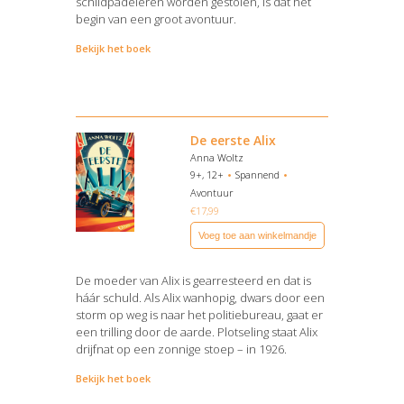
schildpadeieren worden gestolen, is dat het
begin van een groot avontuur.
Bekijk het boek
De eerste Alix
Anna Woltz
9+, 12+
Spannend
Avontuur
€
17,99
Voeg toe aan winkelmandje
De moeder van Alix is gearresteerd en dat is
háár schuld. Als Alix wanhopig, dwars door een
storm op weg is naar het politiebureau, gaat er
een trilling door de aarde. Plotseling staat Alix
drijfnat op een zonnige stoep – in 1926.
Bekijk het boek