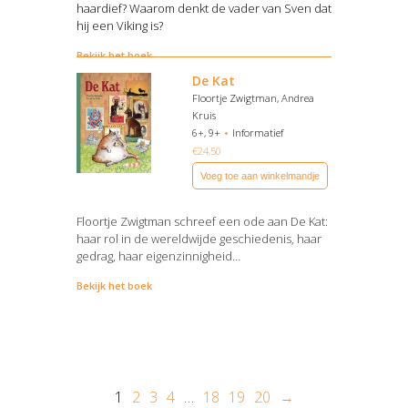
haardief? Waarom denkt de vader van Sven dat
hij een Viking is?
Bekijk het boek
De Kat
Floortje Zwigtman, Andrea
Kruis
6+, 9+
Informatief
€
24,50
Voeg toe aan winkelmandje
Floortje Zwigtman schreef een ode aan De Kat:
haar rol in de wereldwijde geschiedenis, haar
gedrag, haar eigenzinnigheid…
Bekijk het boek
1
2
3
4
…
18
19
20
→