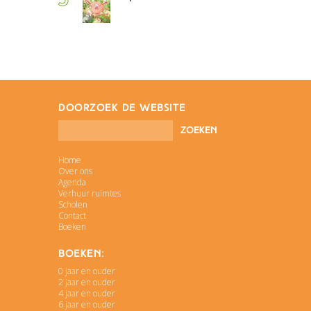
doorzoek de website
Home
Over ons
Agenda
Verhuur ruimtes
Scholen
Contact
Boeken
Boeken:
0 jaar en ouder
2 jaar en ouder
4 jaar en ouder
6 jaar en ouder