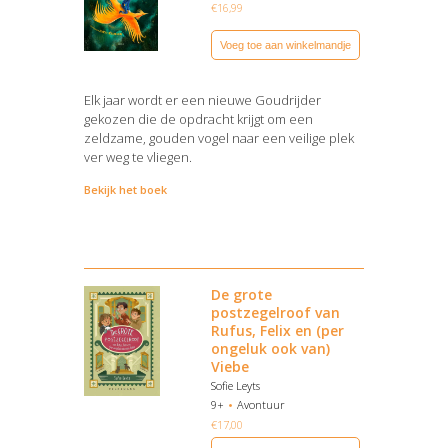
€
16,99
Voeg toe aan winkelmandje
Elk jaar wordt er een nieuwe Goudrijder
gekozen die de opdracht krijgt om een
zeldzame, gouden vogel naar een veilige plek
ver weg te vliegen.
Bekijk het boek
De grote
postzegelroof van
Rufus, Felix en (per
ongeluk ook van)
Viebe
Sofie Leyts
9+
Avontuur
€
17,00