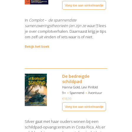
Voeg toe aan winkelmandje
In
Complot – de spannendste
samenzweringstheorieën (en zijn ze waar?)
lees
je over complotverhalen. Daarnaast krijg je tips
om zelf uit vinden of iets waar is of niet.
Bekijk het boek
De bedreigde
schildpad
Hanna Gold, Levi Pinfold
9+
Spannend
Avontuur
€
18,99
Voeg toe aan winkelmandje
Silver gaat met haar ouders wonen bij een
schildpad-opvangcentrum in Costa Rica. Als er