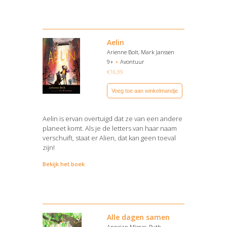
Aelin
Arienne Bolt, Mark Janssen
9+
Avontuur
€
16,99
Voeg toe aan winkelmandje
Aelin is ervan overtuigd dat ze van een andere
planeet komt. Als je de letters van haar naam
verschuift, staat er Alien, dat kan geen toeval
zijn!
Bekijk het boek
Alle dagen samen
Annejan Mieras, Ruth