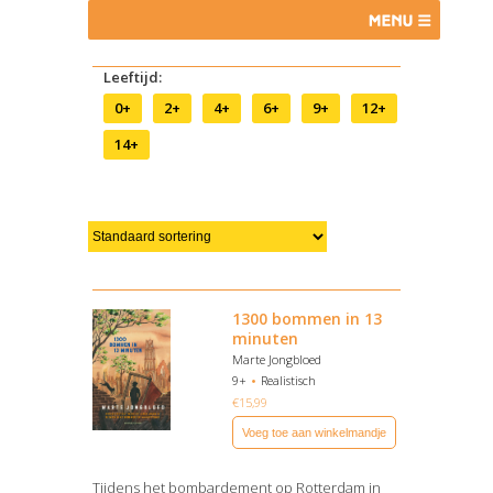
Leeftijd:
0+
2+
4+
6+
9+
12+
14+
1300 bommen in 13
minuten
Marte Jongbloed
9+
Realistisch
€
15,99
Voeg toe aan winkelmandje
Tijdens het bombardement op Rotterdam in