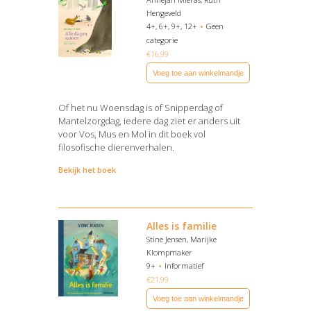
Hengeveld
4+, 6+, 9+, 12+
Geen
categorie
€
16,99
Voeg toe aan winkelmandje
Of het nu Woensdag is of Snipperdag of
Mantelzorgdag, iedere dag ziet er anders uit
voor Vos, Mus en Mol in dit boek vol
filosofische dierenverhalen.
Bekijk het boek
Alles is familie
Stine Jensen, Marijke
Klompmaker
9+
Informatief
€
21,99
Voeg toe aan winkelmandje