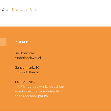
2
3
4
5
…
7
8
9
→
De Utrechtse
Kinderboekwinkel
Ganzenmarkt 10
3512 GD Utrecht
T 030 2322057
info@kinderboekwinkelutrecht.nl
www.kinderboekwinkelutrecht.nl
onze Facebook pagina