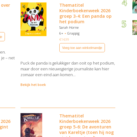
 over
Thematitel
Kinderboekenweek 2026
groep 3-4: Een panda op
het podium
Sarah Horne
6+
Grappig
je
€
14,99
Voeg toe aan winkelmandje
den.
 je – net
Puck de panda is gelukkiger dan ooit op het podium,
maar door een nieuwsgierige journaliste kan hier
zomaar een eind aan komen…
Bekijk het boek
Thematitel
 2026
Kinderboekenweek 2026
gint
groep 5-6: De avonturen
van Kareltje (toen hij nog