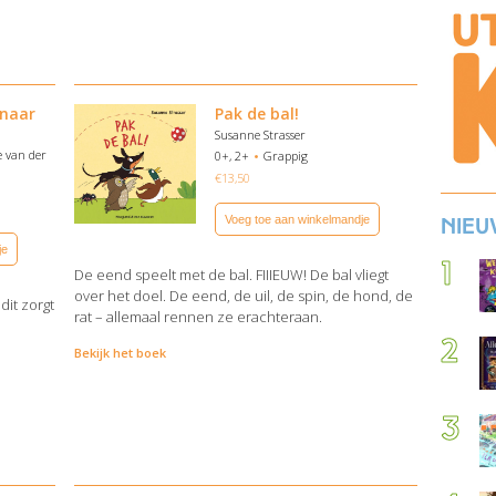
 naar
Pak de bal!
Susanne Strasser
 van der
0+, 2+
Grappig
€
13,50
Voeg toe aan winkelmandje
Nieu
je
De eend speelt met de bal. FIIIEUW! De bal vliegt
over het doel. De eend, de uil, de spin, de hond, de
dit zorgt
rat – allemaal rennen ze erachteraan.
Bekijk het boek