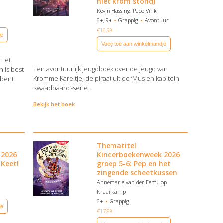
niet krom stond)
Kevin Hassing, Paco Vink
6+, 9+
Grappig
Avontuur
€
16,99
je
Voeg toe aan winkelmandje
 Het
Een avontuurlijk jeugdboek over de jeugd van
n is best
Kromme Kareltje, de piraat uit de ‘Mus en kapitein
 bent
Kwaadbaard’-serie.
Bekijk het boek
Thematitel
 2026
Kinderboekenweek 2026
 Keet!
groep 5-6: Pep en het
zingende scheetkussen
Annemarie van der Eem, Jop
Kraaijkamp
6+
Grappig
je
€
17,99