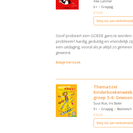
Alex Latimer
6+
Grappig
€
15,99
Voeg toe aan winkelmand
Goof probeert een GOEDE gans te worden.
probleem? Aardig, geduldig en vriendelijk zij
een uitdaging, vooral als je altijd zo gemeen
geweest.
Bekijk het boek
Thematitel
Kinderboekenweek
groep 5-6: Gewoon
Suus Ruis, Iris Boter
9+
Grappig
Realistisch
€
16,99
Voeg toe aan winkelmand