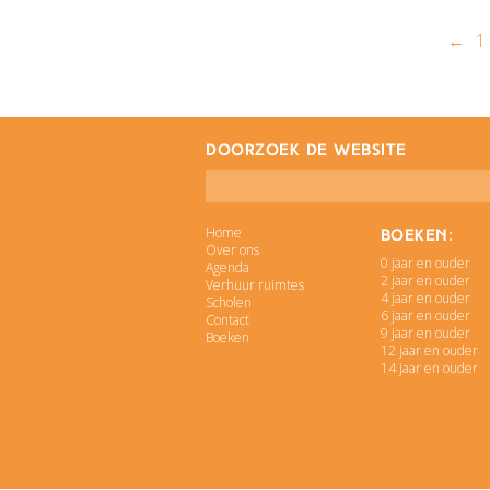
←
1
doorzoek de website
Home
Boeken:
Over ons
0 jaar en ouder
Agenda
2 jaar en ouder
Verhuur ruimtes
4 jaar en ouder
Scholen
6 jaar en ouder
Contact
9 jaar en ouder
Boeken
12 jaar en ouder
14 jaar en ouder