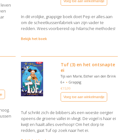
Voeg toe aan winkelmandje
 leven
 een
In dit vrolijke, grappige boek doet Pep er alles aan
aar
om de scheetkussenfabriek van zijn vader te
redden. Wees voorbereid op hilarische methodes!
Bekijk het boek
Tuf (3) en het ontsnapte
ei
Tijs van Marle, Esther van den Brink
6+
Grappig
€
15,99
je
Voeg toe aan winkelmandje
mhoog.
Tuf schrikt zich de bibbers als een woeste oergier
ntussen
opeens de groene vallei in vliegt. De vogel is haar ei
kwijt en haalt alles overhoop! Om het dorp te
redden, gaat Tuf op zoek naar het ei.