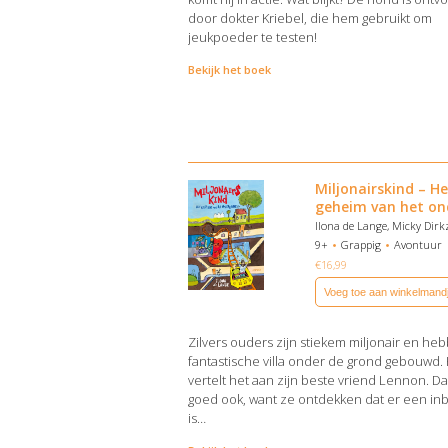
door dokter Kriebel, die hem gebruikt om
jeukpoeder te testen!
Bekijk het boek
Miljonairskind – He
geheim van het on
Ilona de Lange, Micky Dir
9+
Grappig
Avontuur
€
16,99
Voeg toe aan winkelmand
Zilvers ouders zijn stiekem miljonair en h
fantastische villa onder de grond gebouwd. 
vertelt het aan zijn beste vriend Lennon. Da
goed ook, want ze ontdekken dat er een in
is…