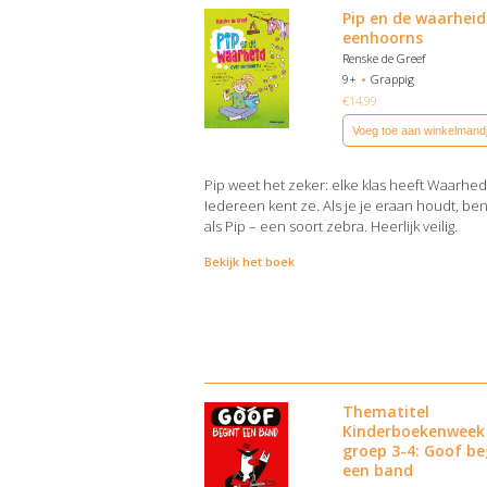
Pip en de waarheid
eenhoorns
Renske de Greef
9+
Grappig
€
14,99
Voeg toe aan winkelmand
Pip weet het zeker: elke klas heeft Waarhe
Iedereen kent ze. Als je je eraan houdt, ben
als Pip – een soort zebra. Heerlijk veilig.
Bekijk het boek
Thematitel
Kinderboekenweek
groep 3-4: Goof be
een band