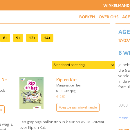
WINKELMAND
BOEKEN
OVER ONS
AG
Ag
6+
9+
12+
14+
17/07
6 w
Je heb
die 6 
voorle
– De
Kip en Kat
in de 
Margreet de Heer
formuli
Look
6+
Grappig
€
12,50
00:00
Voeg toe aan winkelmandje
je
meer i
Een grappige ballonstrip in kleur op AVI M3-niveau
 weg is,
over Kip en Kat.
oerd