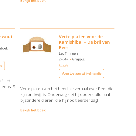
Bekijk het boek
e wuut
Vertelplaten voor de
Kamishibai – De bril van
Beer
nboek
Leo Timmers
2+, 4+
Grappig
€
32,99
je
Voeg toe aan winkelmandje
.’ Het
ht eens.
Ik
Vertelplaten van het heerlijke verhaal over Beer die
zijn bril kwijt is. Onderweg ziet hij opeens allemaal
bijzondere dieren, die hij nooit eerder zag!
Bekijk het boek