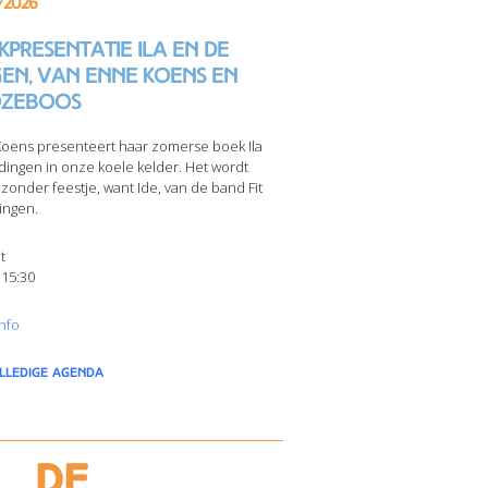
/2026
presentatie Ila en de
gen, van Enne Koens en
zeboos
oens presenteert haar zomerse boek Ila
dingen in onze koele kelder. Het wordt
jzonder feestje, want Ide, van de band Fit
ingen.
t
 15:30
nfo
olledige agenda