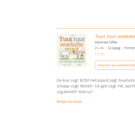
Tuut tuut woekeli
Matthew Diffee
2+, 4+
Grappig
Prente
€
15,99
Voeg toe aan winkelmand
De koe zegt: ‘BOE!’ Het paard zegt: ‘Huuhuhu
schaap zegt: ‘Bèèèh.’ De geit zegt: ‘Hé, wac
zeg bèèèh!’ Wat nu?
Bekijk het boek