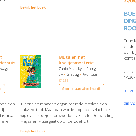
22/08
Bekijk het boek
Boek
din
Roo
Enne K
en de 
een bi
t
Musa en het
komt z
derhuis
koekjesmysterie
kzwager
Zanib Mian, Kyan Cheng
Utrech
6+
Grappig
Avontuur
14:30 -
€
16,99
je
Voeg toe aan winkelmandje
meer i
ebben een
Tijdens de ramadan organiseert de moskee een
zie v
Hij
bakwedstrijd. Maar dan worden op raadselachtige
t is maar
wijze alle koekjesbouwwerken vernield. De tweeling
breker
Maysa en Musa gaat op onderzoek uit.
Bekijk het boek