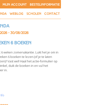
MIJN ACCOUNT
BESTELINFORMATIE
ENDA
WEBLOG
SCHOLEN
CONTACT
enda
/2026 - 30/08/2026
eken 6 boeken
t 6 weken zomervakantie. Lukt het je om in
weken 6 boeken te lezen (of je te laten
zen)? Vast wel! Haal het actie-formulier op
winkel, duik de boeken in en vul het
er in.
nfo