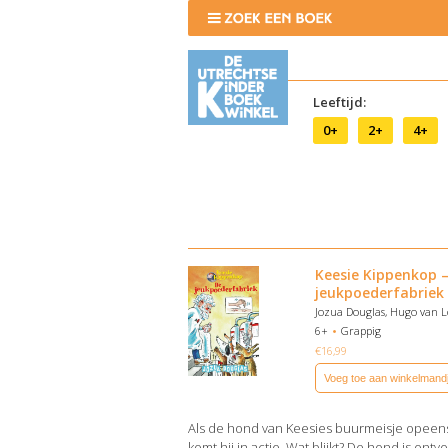
Leeftijd:
0+
2+
4+
Keesie Kippenkop 
jeukpoederfabriek
Jozua Douglas, Hugo van 
6+
Grappig
€
16,99
Voeg toe aan winkelmand
Als de hond van Keesies buurmeisje opeens
komt hij in actie. Wat blijkt? De hond is ontv