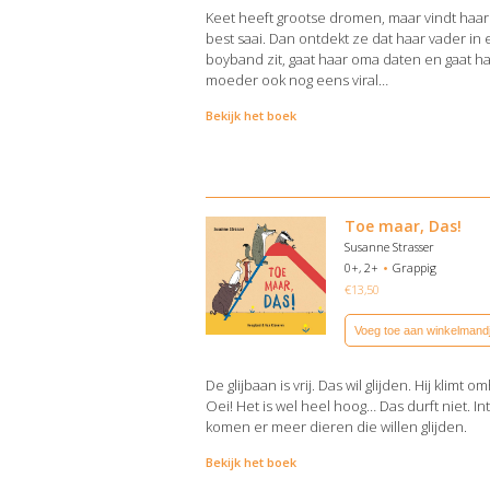
Keet heeft grootse dromen, maar vindt haar
best saai. Dan ontdekt ze dat haar vader in
boyband zit, gaat haar oma daten en gaat h
moeder ook nog eens viral…
Bekijk het boek
Toe maar, Das!
Susanne Strasser
0+, 2+
Grappig
€
13,50
Voeg toe aan winkelmand
De glijbaan is vrij. Das wil glijden. Hij klimt o
Oei! Het is wel heel hoog… Das durft niet. I
komen er meer dieren die willen glijden.
Bekijk het boek