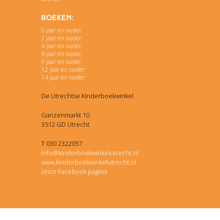
Boeken:
0 jaar en ouder
2 jaar en ouder
4 jaar en ouder
6 jaar en ouder
9 jaar en ouder
12 jaar en ouder
14 jaar en ouder
De Utrechtse Kinderboekwinkel
Ganzenmarkt 10
3512 GD Utrecht
T 030 2322057
info@kinderboekwinkelutrecht.nl
www.kinderboekwinkelutrecht.nl
onze Facebook pagina
Openingstijden