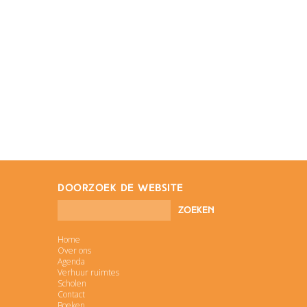
doorzoek de website
Home
Over ons
Agenda
Verhuur ruimtes
Scholen
Contact
Boeken