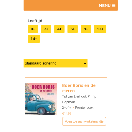
Leeftijd:
0+
2+
4+
6+
9+
12+
14+
Boer Boris en de
eieren
Ted van Lieshout, Philip
Hopman
2+, 4+
Prentenboek
€
14,99
Voeg toe aan winkelmandje