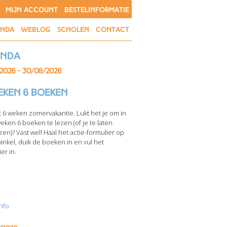
MIJN ACCOUNT
BESTELINFORMATIE
ENDA
WEBLOG
SCHOLEN
CONTACT
enda
/2026 - 30/08/2026
eken 6 boeken
t 6 weken zomervakantie. Lukt het je om in
weken 6 boeken te lezen (of je te laten
zen)? Vast wel! Haal het actie-formulier op
winkel, duik de boeken in en vul het
er in.
nfo