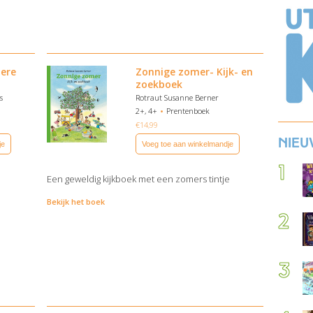
dere
Zonnige zomer- Kijk- en
zoekboek
s
Rotraut Susanne Berner
2+, 4+
Prentenboek
€
14,99
Nieu
je
Voeg toe aan winkelmandje
Een geweldig kijkboek met een zomers tintje
Bekijk het boek