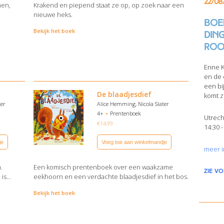
22/08
men,
Krakend en piepend staat ze op, op zoek naar een
nieuwe heks.
Boek
Bekijk het boek
din
Roo
Enne K
en de 
een bi
De blaadjesdief
komt z
ter
Alice Hemming, Nicola Slater
4+
Prentenboek
Utrech
€
14,99
14:30 -
je
Voeg toe aan winkelmandje
meer i
.
Een komisch prentenboek over een waakzame
zie v
 is…
eekhoorn en een verdachte blaadjesdief in het bos.
Bekijk het boek