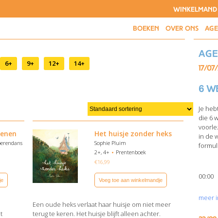
WINKELMAND
BOEKEN
OVER ONS
AG
Ag
6+
9+
12+
14+
17/07
6 w
Je heb
die 6 
voorle
oenen
Het huisje zonder heks
in de 
oerendans
Sophie Pluim
formuli
2+, 4+
Prentenboek
€
16,99
00:00
je
Voeg toe aan winkelmandje
meer i
n
Een oude heks verlaat haar huisje om niet meer
t
terug te keren. Het huisje blijft alleen achter.