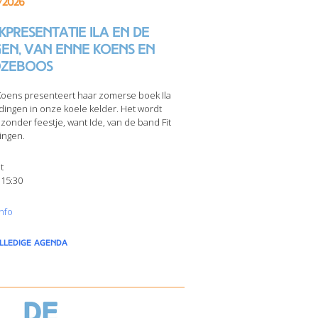
/2026
presentatie Ila en de
gen, van Enne Koens en
zeboos
oens presenteert haar zomerse boek Ila
dingen in onze koele kelder. Het wordt
jzonder feestje, want Ide, van de band Fit
ingen.
t
 15:30
nfo
olledige agenda