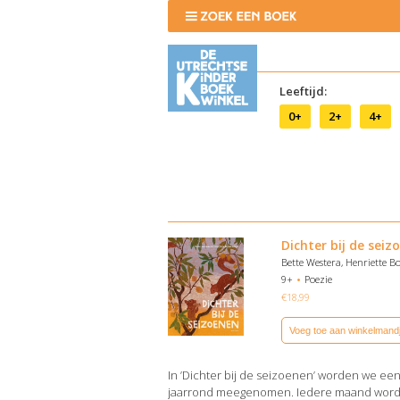
Leeftijd:
0+
2+
4+
Dichter bij de seiz
Bette Westera, Henriette B
9+
Poezie
€
18,99
Voeg toe aan winkelmand
In ’Dichter bij de seizoenen’ worden we ee
jaarrond meegenomen. Iedere maand word