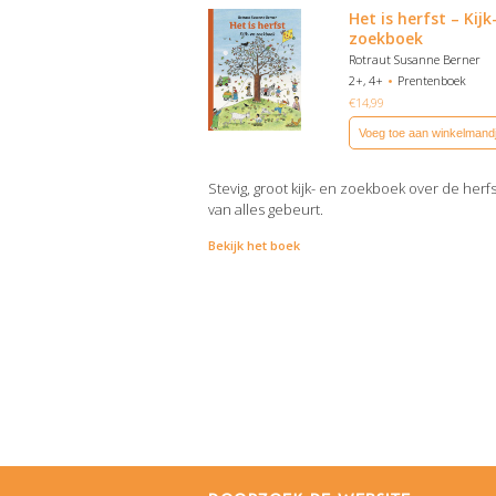
Het is herfst – Kijk
zoekboek
Rotraut Susanne Berner
2+, 4+
Prentenboek
€
14,99
Voeg toe aan winkelmand
Stevig, groot kijk- en zoekboek over de herf
van alles gebeurt.
Bekijk het boek