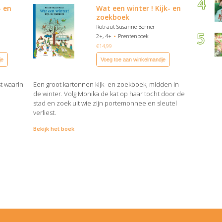
- en
Wat een winter ! Kijk- en
zoekboek
Rotraut Susanne Berner
2+, 4+
Prentenboek
€
14,99
je
Voeg toe aan winkelmandje
st waarin
Een groot kartonnen kijk- en zoekboek, midden in
de winter. Volg Monika de kat op haar tocht door de
stad en zoek uit wie zijn portemonnee en sleutel
verliest.
Bekijk het boek