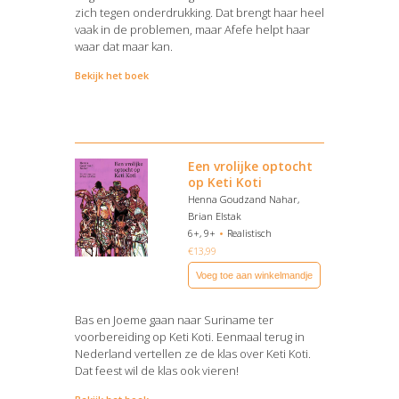
zich tegen onderdrukking. Dat brengt haar heel
vaak in de problemen, maar Afefe helpt haar
waar dat maar kan.
Bekijk het boek
Een vrolijke optocht
op Keti Koti
Henna Goudzand Nahar,
Brian Elstak
6+, 9+
Realistisch
€
13,99
Voeg toe aan winkelmandje
Bas en Joeme gaan naar Suriname ter
voorbereiding op Keti Koti. Eenmaal terug in
Nederland vertellen ze de klas over Keti Koti.
Dat feest wil de klas ook vieren!