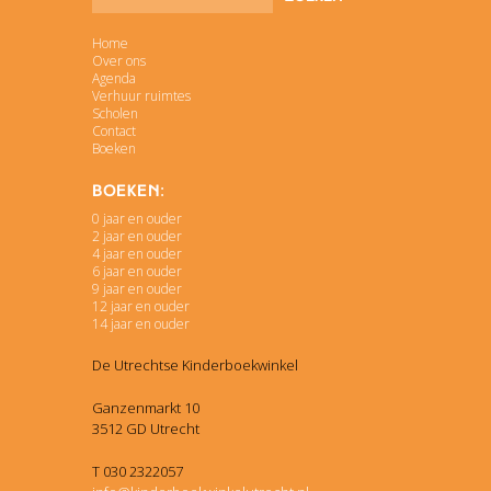
Home
Over ons
Agenda
Verhuur ruimtes
Scholen
Contact
Boeken
Boeken:
0 jaar en ouder
2 jaar en ouder
4 jaar en ouder
6 jaar en ouder
9 jaar en ouder
12 jaar en ouder
14 jaar en ouder
De Utrechtse Kinderboekwinkel
Ganzenmarkt 10
3512 GD Utrecht
T 030 2322057