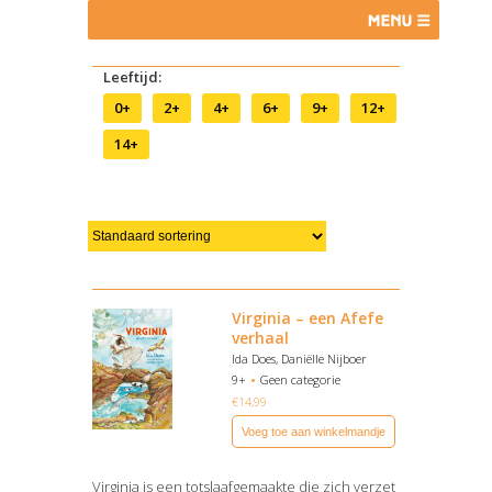
Leeftijd:
0+
2+
4+
6+
9+
12+
14+
Virginia – een Afefe
verhaal
Ida Does, Daniëlle Nijboer
9+
Geen categorie
€
14,99
Voeg toe aan winkelmandje
Virginia is een totslaafgemaakte die zich verzet