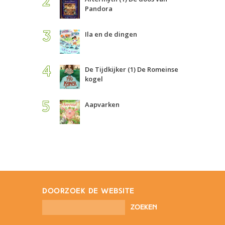
Pandora
Ila en de dingen
De Tijdkijker (1) De Romeinse
kogel
Aapvarken
doorzoek de website