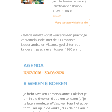
Jaap Robben (samensteller),
Sebastiaan Van Doninck
6+, 9+
Poezie
€
39,99
Voeg toe aan winkelmandje
Heel de wereld wordt wakker
is een prachtige
verzamelbundel met de 333 mooiste
Nederlandse en Vlaamse gedichten voor
kinderen, geschreven tussen 1990 en nu.
Agenda
Bekijk het boek
17/07/2026 - 30/08/2026
6 weken 6 boeken
Je hebt 6 weken zomervakantie. Lukt het je
om in die 6 weken 6 boeken te lezen (of je
te laten voorlezen)? Vast wel! Haal het actie-
formulier op in de winkel, duik de boeken in