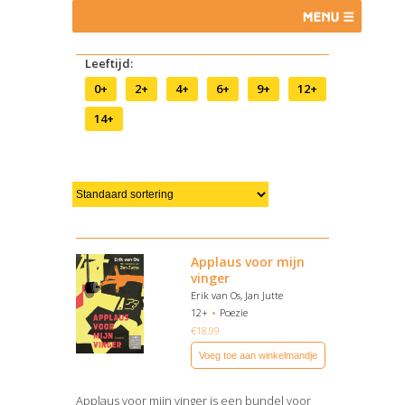
Leeftijd:
0+
2+
4+
6+
9+
12+
14+
Applaus voor mijn
vinger
Erik van Os, Jan Jutte
12+
Poezie
€
18,99
Voeg toe aan winkelmandje
Applaus voor mijn vinger is een bundel voor