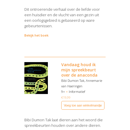
Dit ontroerende verhaal over de liefde voor
een huisdier en de vlucht van een gezin uit
een oorlogsgebied is gebaseerd op ware
gebeurtenissen.
Bekijk het boek
Vandaag houd ik
mijn spreekbeurt
over de anaconda
Bibi Dumon Tak, Annemarie
van Haeringen
9+
Informatief
€
19,99
Voeg toe aan winkelmandje
Bibi Dumon Tak laat dieren aan het woord die
spreekbeurten houden over andere dieren.