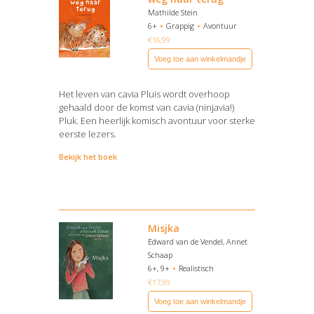
Mathilde Stein
6+
Grappig
Avontuur
€
16,99
Voeg toe aan winkelmandje
Het leven van cavia Pluis wordt overhoop
gehaald door de komst van cavia (ninjavia!)
Pluk. Een heerlijk komisch avontuur voor sterke
eerste lezers.
Bekijk het boek
Misjka
Edward van de Vendel, Annet
Schaap
6+, 9+
Realistisch
€
17,99
Voeg toe aan winkelmandje