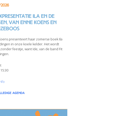
/2026
presentatie Ila en de
gen, van Enne Koens en
zeboos
oens presenteert haar zomerse boek Ila
dingen in onze koele kelder. Het wordt
jzonder feestje, want Ide, van de band Fit
ingen.
t
 15:30
nfo
olledige agenda