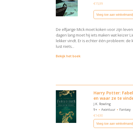
€
15,99
Voeg toe aan winkelmand
De elfjarige Mick moet koken voor zijn leve
dagen lang moet hij iets maken wat keizer Li
lekker vindt. Er is echter één probleem: de 
lust niets…
Bekijk het boek
Harry Potter: Fabe
en waar ze te vind
J.K. Rowling
9+
Avontuur
Fantasy
€
14,90
Voeg toe aan winkelmand