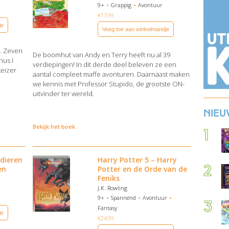
9+
Grappig
Avontuur
€
17,99
je
Voeg toe aan winkelmandje
n. Zeven
De boomhut van Andy en Terry heeft nu al 39
nus I
verdiepingen! In dit derde deel beleven ze een
keizer
aantal compleet maffe avonturen. Daarnaast maken
we kennis met Professor Stupido, de grootste ON-
uitvinder ter wereld.
Nieu
Bekijk het boek
ldieren
Harry Potter 5 – Harry
en
Potter en de Orde van de
Feniks
J.K. Rowling
9+
Spannend
Avontuur
Fantasy
je
€
24,99