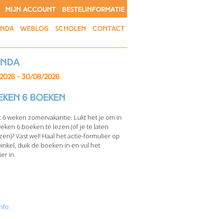
MIJN ACCOUNT
BESTELINFORMATIE
ENDA
WEBLOG
SCHOLEN
CONTACT
enda
/2026 - 30/08/2026
eken 6 boeken
t 6 weken zomervakantie. Lukt het je om in
weken 6 boeken te lezen (of je te laten
zen)? Vast wel! Haal het actie-formulier op
winkel, duik de boeken in en vul het
er in.
nfo