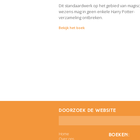
Dit standaardwerk op het gebied van magis
wezens mag in geen enkele Harry Potter-
verzameling ontbreken.
Bekijk het boek
doorzoek de website
Home
Boeken:
Over ons