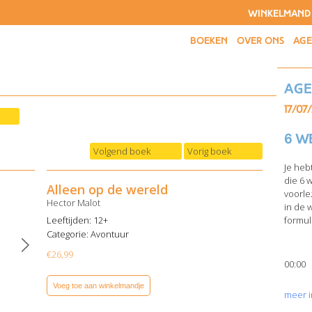
WINKELMAND
BOEKEN
OVER ONS
AG
Ag
17/07
6 w
Volgend boek
Vorig boek
Je heb
die 6 
Alleen op de wereld
voorle
Hector Malot
in de 
Leeftijden: 12+
formuli
Categorie:
Avontuur
€
26,99
00:00
Voeg toe aan winkelmandje
meer i