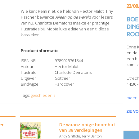
22/08
Wie kent Remi niet, de held van Hector Malot. Tiny
Fisscher bewerkte
Alleen op de wereld
voor lezers
Boek
van nu. Charlotte Dematons maakte er prachtige
din
illustraties bij. Mooie luxe editie van een tijdloze
Roo
klassieker.
Enne K
Productinformatie
en de 
een bi
ISBN NR
9789025761844
komt z
Auteur
Hector Malot
Illustrator
Charlotte Dematons
Uitgever
Gottmer
Utrech
Bindwijze
Hardcover
14:30 -
Tags:
geschiedenis
meer i
zie v
er
De waanzinnige boomhut
van 39 verdiepingen
Andy Griffiths, Terry Denton
r