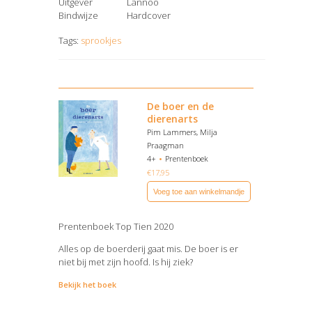
Uitgever
Lannoo
Bindwijze
Hardcover
Tags:
sprookjes
De boer en de
dierenarts
Pim Lammers, Milja
Praagman
4+
Prentenboek
€
17,95
Voeg toe aan winkelmandje
Prentenboek Top Tien 2020
Alles op de boerderij gaat mis. De boer is er
niet bij met zijn hoofd. Is hij ziek?
Bekijk het boek