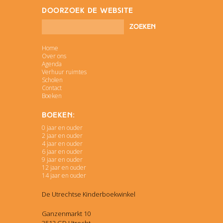
doorzoek de website
Home
Over ons
Agenda
Verhuur ruimtes
Scholen
Contact
Boeken
Boeken:
0 jaar en ouder
2 jaar en ouder
4 jaar en ouder
6 jaar en ouder
9 jaar en ouder
12 jaar en ouder
14 jaar en ouder
De Utrechtse Kinderboekwinkel
Ganzenmarkt 10
3512 GD Utrecht