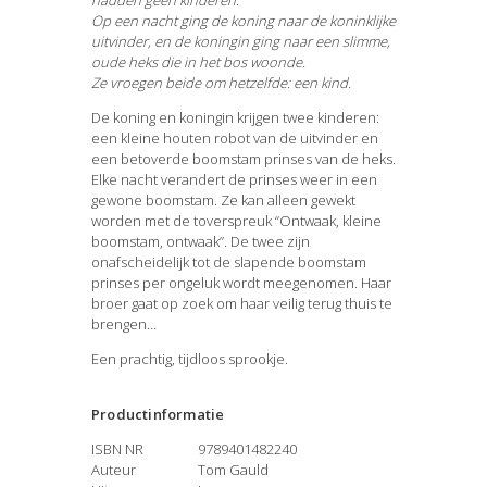
hadden geen kinderen.
Op een nacht ging de koning naar de koninklijke
uitvinder, en de koningin ging naar een slimme,
oude heks die in het bos woonde.
Ze vroegen beide om hetzelfde: een kind.
De koning en koningin krijgen twee kinderen:
een kleine houten robot van de uitvinder en
een betoverde boomstam prinses van de heks.
Elke nacht verandert de prinses weer in een
gewone boomstam. Ze kan alleen gewekt
worden met de toverspreuk “Ontwaak, kleine
boomstam, ontwaak”. De twee zijn
onafscheidelijk tot de slapende boomstam
prinses per ongeluk wordt meegenomen. Haar
broer gaat op zoek om haar veilig terug thuis te
brengen…
Een prachtig, tijdloos sprookje.
Productinformatie
ISBN NR
9789401482240
Auteur
Tom Gauld