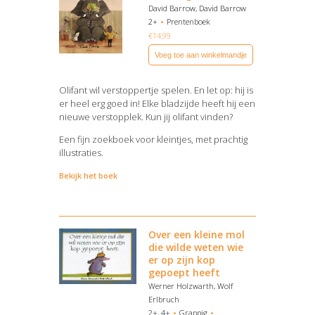
David Barrow, David Barrow
2+
Prentenboek
€
14,99
Voeg toe aan winkelmandje
Olifant wil verstoppertje spelen. En let op: hij is
er heel erg goed in! Elke bladzijde heeft hij een
nieuwe verstopplek. Kun jij olifant vinden?
Een fijn zoekboek voor kleintjes, met prachtig
illustraties.
Bekijk het boek
Over een kleine mol
die wilde weten wie
er op zijn kop
gepoept heeft
Werner Holzwarth, Wolf
Erlbruch
2+, 4+
Grappig