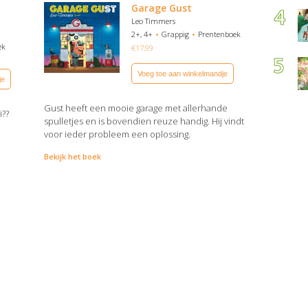
Garage Gust
Leo Timmers
2+, 4+
Grappig
Prentenboek
ek
€
17,99
Voeg toe aan winkelmandje
je
Gust heeft een mooie garage met allerhande
i??
spulletjes en is bovendien reuze handig. Hij vindt
voor ieder probleem een oplossing.
Bekijk het boek