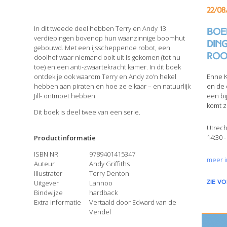
22/08
In dit tweede deel hebben Terry en Andy 13
Boek
verdiepingen bovenop hun waanzinnige boomhut
din
gebouwd. Met een ijsscheppende robot, een
Roo
doolhof waar niemand ooit uit is gekomen (tot nu
toe) en een anti-zwaartekracht kamer. In dit boek
ontdek je ook waarom Terry en Andy zo’n hekel
Enne K
hebben aan piraten en hoe ze elkaar – en natuurlijk
en de 
Jill- ontmoet hebben.
een bi
komt z
Dit boek is deel twee van een serie.
Utrech
14:30 -
Productinformatie
ISBN NR
9789401415347
meer i
Auteur
Andy Griffiths
Illustrator
Terry Denton
Uitgever
Lannoo
zie v
Bindwijze
hardback
Extra informatie
Vertaald door Edward van de
Vendel