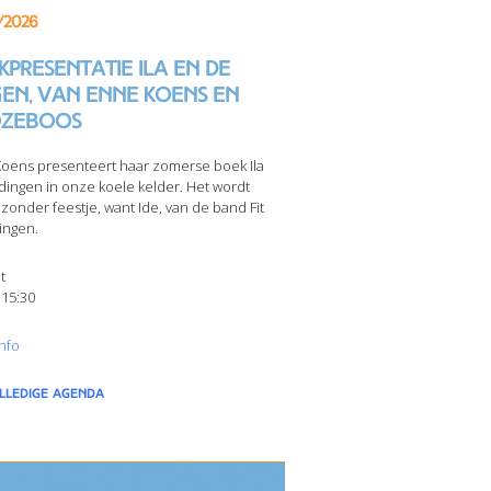
/2026
presentatie Ila en de
gen, van Enne Koens en
zeboos
oens presenteert haar zomerse boek Ila
dingen in onze koele kelder. Het wordt
jzonder feestje, want Ide, van de band Fit
ingen.
t
 15:30
nfo
olledige agenda