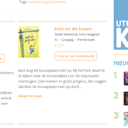
Tags:
waanzinnige boomhut
Kom uit die kraan!
Tjibbe Veldkamp, Alice Hoogstad
4+
Grappig
Prentenboek
€
15,99
Voeg toe aan winkelmandje
je
Nieu
Bart mag de bouwplaats niet op. Bij het hek staat hij
mpampers.
te kijken naar de bouwvakkers en de imposante
voertuigen. Dan komen er grote jongens, die zeggen
dat Bart de bouwplaats niet op durft…
elijkste
Bekijk het boek
s woest,
i een