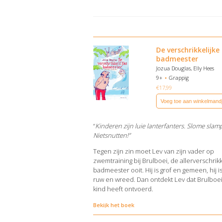
De verschrikkelijke
badmeester
Jozua Douglas, Elly Hees
9+
Grappig
€
17,99
Voeg toe aan winkelmand
“
Kinderen zijn luie lanterfanters. Slome sla
Nietsnutten!”
Tegen zijn zin moet Lev van zijn vader op
zwemtraining bij Brulboei, de allerverschrikk
badmeester ooit. Hij is grof en gemeen, hij i
ruw en wreed. Dan ontdekt Lev dat Brulboe
kind heeft ontvoerd.
Bekijk het boek