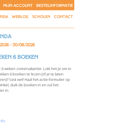
MIJN ACCOUNT
BESTELINFORMATIE
ENDA
WEBLOG
SCHOLEN
CONTACT
enda
/2026 - 30/08/2026
eken 6 boeken
t 6 weken zomervakantie. Lukt het je om in
weken 6 boeken te lezen (of je te laten
zen)? Vast wel! Haal het actie-formulier op
winkel, duik de boeken in en vul het
er in.
nfo