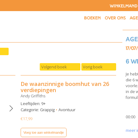
WINKELMAND
BOEKEN
OVER ONS
AG
Ag
17/07
6 w
Volgend boek
Vorig boek
Je heb
die 6 
De waanzinnige boomhut van 26
voorle
verdiepingen
in de 
Andy Griffiths
formuli
Leeftijden: 9+
Categorie:
Grappig
Avontuur
00:00
€
17,99
meer i
Voeg toe aan winkelmandje