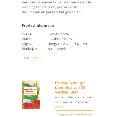
herhalende elementen en een verrassende
wending aan het eind; precies zoals
dreumesen en peuters het graag zien!
Productinformatie
ISBN NR
9789089672872
Auteur
Susanne Strasser
Uitgever
Hoogland & Van Klaveren
Bindwijze
Kartonboek
Tags:
dieren
De waanzinnige
boomhut van 39
verdiepingen
Andy Griffiths, Terry Denton
9+
Grappig
Avontuur
€
17,99
Voeg toe aan winkelmandje