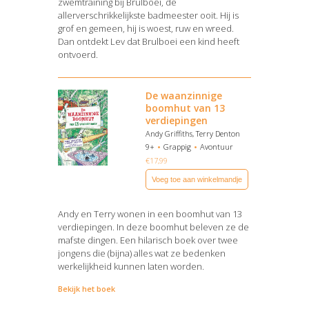
zwemtraining bij Brulboei, de
allerverschrikkelijkste badmeester ooit. Hij is
grof en gemeen, hij is woest, ruw en wreed.
Dan ontdekt Lev dat Brulboei een kind heeft
ontvoerd.
Bekijk het boek
De waanzinnige
boomhut van 13
verdiepingen
Andy Griffiths, Terry Denton
9+
Grappig
Avontuur
€
17,99
Voeg toe aan winkelmandje
Andy en Terry wonen in een boomhut van 13
verdiepingen. In deze boomhut beleven ze de
mafste dingen. Een hilarisch boek over twee
jongens die (bijna) alles wat ze bedenken
werkelijkheid kunnen laten worden.
Bekijk het boek