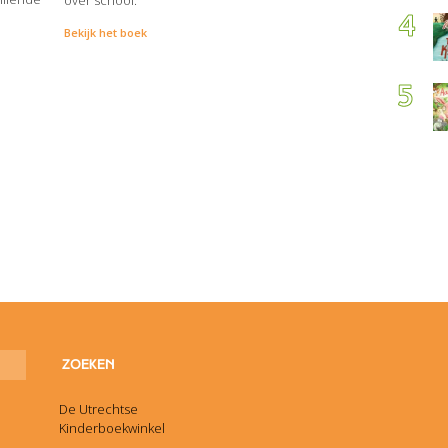
over school.
Bekijk het boek
De Utrechtse
Kinderboekwinkel