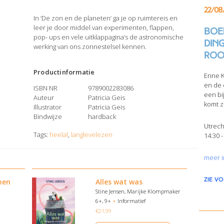
22/08
In ‘De zon en de planeten’ ga je op ruimtereis en
leer je door middel van experimenten, flappen,
Boek
pop- ups en vele uitklappagina’s de astronomische
din
werking van ons zonnestelsel kennen.
Roo
Productinformatie
Enne K
en de 
ISBN NR
9789002283086
een bi
Auteur
Patricia Geis
komt z
Illustrator
Patricia Geis
Bindwijze
hardback
Utrech
Tags:
heelal
,
langlevelezen
14:30 -
meer i
zie v
nen
Alles wat was
Stine Jensen, Marijke Klompmaker
6+, 9+
Informatief
€
21,99