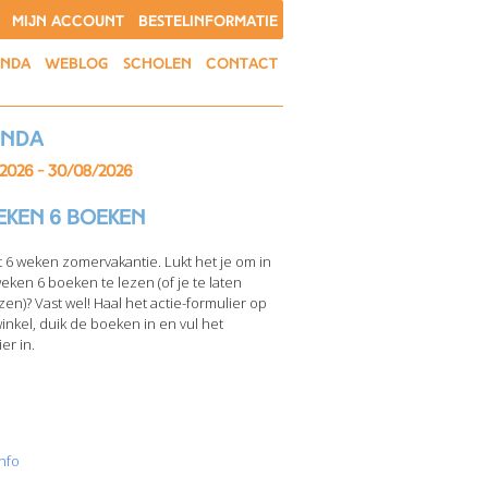
MIJN ACCOUNT
BESTELINFORMATIE
ENDA
WEBLOG
SCHOLEN
CONTACT
enda
/2026 - 30/08/2026
eken 6 boeken
t 6 weken zomervakantie. Lukt het je om in
weken 6 boeken te lezen (of je te laten
zen)? Vast wel! Haal het actie-formulier op
winkel, duik de boeken in en vul het
er in.
nfo