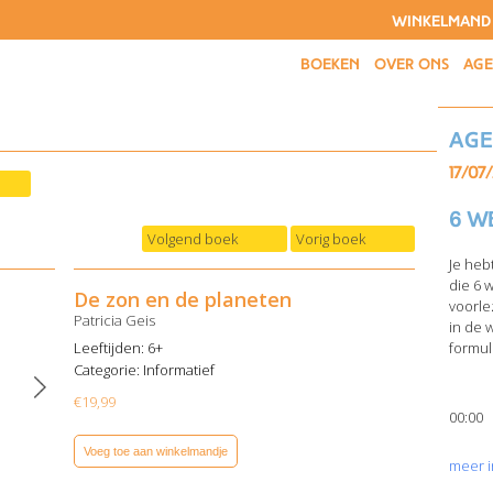
WINKELMAND
BOEKEN
OVER ONS
AG
Ag
17/07
6 w
Volgend boek
Vorig boek
Je heb
die 6 
De zon en de planeten
voorle
Patricia Geis
in de 
Leeftijden: 6+
formuli
Categorie:
Informatief
€
19,99
00:00
Voeg toe aan winkelmandje
meer i