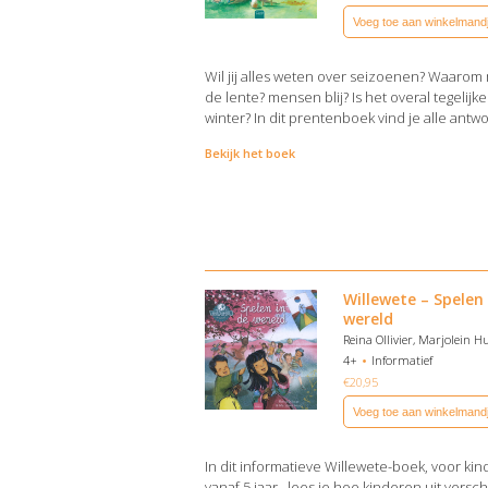
Voeg toe aan winkelmand
Wil jij alles weten over seizoenen? Waarom
de lente? mensen blij? Is het overal tegelijker
winter? In dit prentenboek vind je alle antw
Bekijk het boek
Willewete – Spelen 
wereld
Reina Ollivier, Marjolein 
4+
Informatief
€
20,95
Voeg toe aan winkelmand
In dit informatieve Willewete-boek, voor ki
vanaf 5 jaar, lees je hoe kinderen uit versc