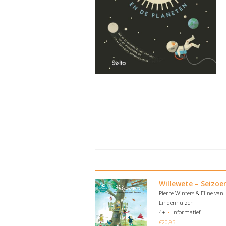
Willewete – Seizoe
Pierre Winters & Eline van
Lindenhuizen
4+
Informatief
€
20,95