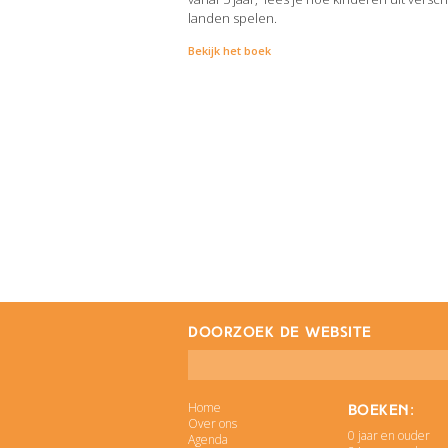
landen spelen.
Bekijk het boek
doorzoek de website
Home
Boeken:
Over ons
0 jaar en ouder
Agenda