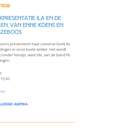
/2026
presentatie Ila en de
gen, van Enne Koens en
zeboos
oens presenteert haar zomerse boek Ila
dingen in onze koele kelder. Het wordt
jzonder feestje, want Ide, van de band Fit
ingen.
t
 15:30
nfo
olledige agenda