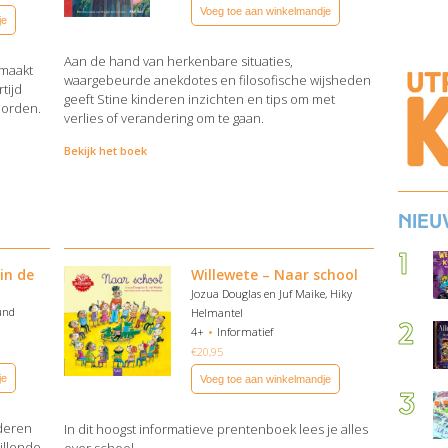
Voeg toe aan winkelmandje
je
Aan de hand van herkenbare situaties,
 maakt
waargebeurde anekdotes en filosofische wijsheden
tijd
geeft Stine kinderen inzichten en tips om met
oorden.
verlies of verandering om te gaan.
Bekijk het boek
Nieu
in de
Willewete – Naar school
Jozua Douglas en Juf Maike, Hiky
Hund
Helmantel
4+
Informatief
€
20,95
je
Voeg toe aan winkelmandje
nderen
In dit hoogst informatieve prentenboek lees je alles
hillende