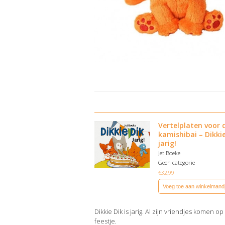
Vertelplaten voor 
kamishibai – Dikkie
jarig!
Jet Boeke
Geen categorie
€
32,99
Voeg toe aan winkelmand
Dikkie Dik is jarig. Al zijn vriendjes komen op
feestje.