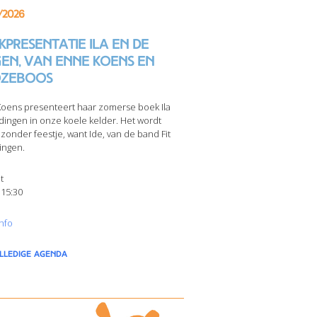
/2026
presentatie Ila en de
gen, van Enne Koens en
zeboos
oens presenteert haar zomerse boek Ila
dingen in onze koele kelder. Het wordt
jzonder feestje, want Ide, van de band Fit
ingen.
t
 15:30
nfo
olledige agenda