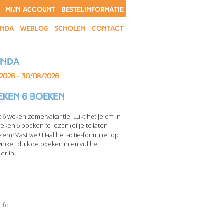
MIJN ACCOUNT
BESTELINFORMATIE
ENDA
WEBLOG
SCHOLEN
CONTACT
enda
/2026 - 30/08/2026
eken 6 boeken
t 6 weken zomervakantie. Lukt het je om in
weken 6 boeken te lezen (of je te laten
zen)? Vast wel! Haal het actie-formulier op
winkel, duik de boeken in en vul het
er in.
nfo