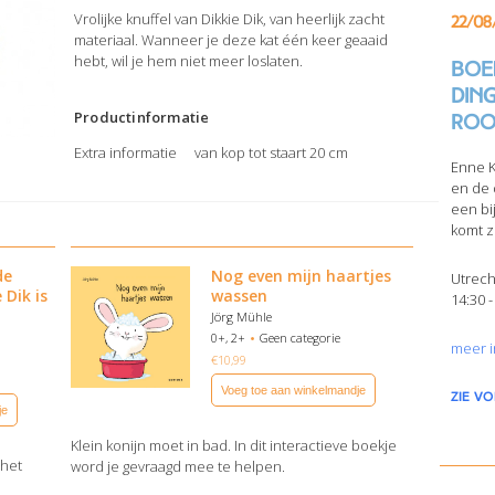
Vrolijke knuffel van Dikkie Dik, van heerlijk zacht
22/08
materiaal. Wanneer je deze kat één keer geaaid
hebt, wil je hem niet meer loslaten.
Boek
din
Productinformatie
Roo
Extra informatie
van kop tot staart 20 cm
Enne K
en de 
een bi
komt z
de
Nog even mijn haartjes
Utrech
 Dik is
wassen
14:30 -
Jörg Mühle
0+, 2+
Geen categorie
meer i
€
10,99
Voeg toe aan winkelmandje
zie v
je
Klein konijn moet in bad. In dit interactieve boekje
 het
word je gevraagd mee te helpen.