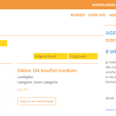
WINKELMAND
BOEKEN
OVER ONS
AG
Ag
17/07
6 w
Volgend boek
Vorig boek
Je heb
die 6 
Dikkie Dik knuffel medium
voorle
Leeftijden:
in de 
formuli
Categorie:
Geen categorie
€
20,99
00:00
Voeg toe aan winkelmandje
meer i