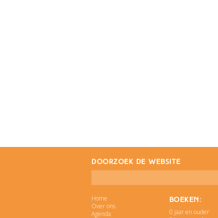
doorzoek de website
Home
Boeken:
Over ons
0 jaar en ouder
Agenda