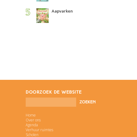
Aapvarken
doorzoek de website
Home
Over ons
Agenda
Verhuur ruimtes
Scholen