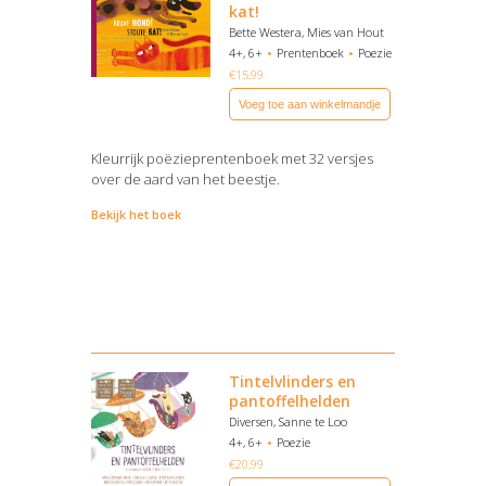
kat!
Bette Westera, Mies van Hout
4+, 6+
Prentenboek
Poezie
€
15,99
Voeg toe aan winkelmandje
Kleurrijk poëzieprentenboek met 32 versjes
over de aard van het beestje.
Bekijk het boek
Tintelvlinders en
pantoffelhelden
Diversen, Sanne te Loo
4+, 6+
Poezie
€
20,99