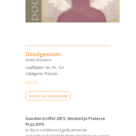
Doodgewoon
Bette Westera
Leeftijden: 6+, 9+, 12+
Categorie:
Poezie
€
26,99
Voeg toe aan winkelmandje
Gouden Griffel 2015, Woutertje Pieterse
Prijs 2015
In deze schitterend geïllustreerde
poëziebundel belicht Bette Westera op zowel