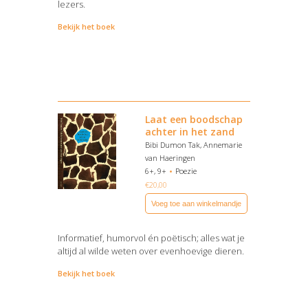
lezers.
Bekijk het boek
Laat een boodschap
achter in het zand
Bibi Dumon Tak, Annemarie
van Haeringen
6+, 9+
Poezie
€
20,00
Voeg toe aan winkelmandje
Informatief, humorvol én poëtisch; alles wat je
altijd al wilde weten over evenhoevige dieren.
Bekijk het boek