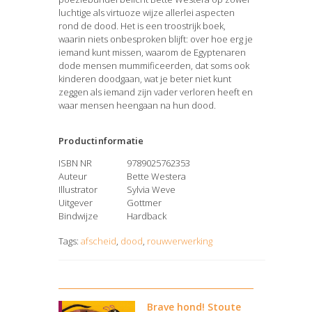
luchtige als virtuoze wijze allerlei aspecten
rond de dood. Het is een troostrijk boek,
waarin niets onbesproken blijft: over hoe erg je
iemand kunt missen, waarom de Egyptenaren
dode mensen mummificeerden, dat soms ook
kinderen doodgaan, wat je beter niet kunt
zeggen als iemand zijn vader verloren heeft en
waar mensen heengaan na hun dood.
Productinformatie
ISBN NR
9789025762353
Auteur
Bette Westera
Illustrator
Sylvia Weve
Uitgever
Gottmer
Bindwijze
Hardback
Tags:
afscheid
,
dood
,
rouwverwerking
Brave hond! Stoute