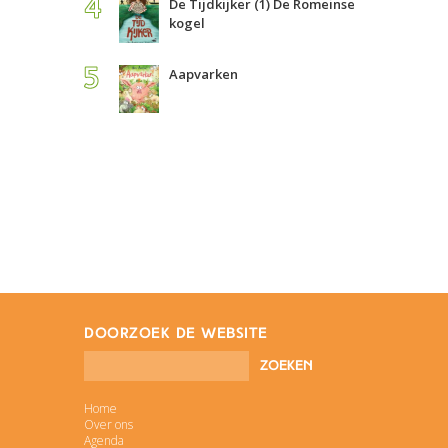
De Tijdkijker (1) De Romeinse
kogel
Aapvarken
doorzoek de website
Home
Over ons
Agenda