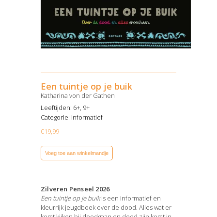
Een tuintje op je buik
Katharina von der Gathen
Leeftijden: 6+, 9+
Categorie:
Informatief
€
19,99
Voeg toe aan winkelmandje
Zilveren Penseel 2026
Een tuintje op je buik
is een informatief en
kleurrijk jeugdboek over de dood. Alles wat er
komt kijken bij doodgaan en dood zijn komt in