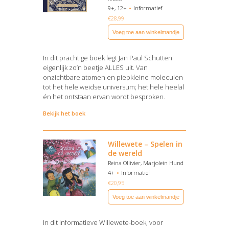
9+, 12+
Informatief
€
28,99
Voeg toe aan winkelmandje
In dit prachtige boek legt Jan Paul Schutten
eigenlijk zo’n beetje ALLES uit. Van
onzichtbare atomen en piepkleine moleculen
tot het hele weidse universum; het hele heelal
én het ontstaan ervan wordt besproken.
Bekijk het boek
Willewete – Spelen in
de wereld
Reina Ollivier, Marjolein Hund
4+
Informatief
€
20,95
Voeg toe aan winkelmandje
In dit informatieve Willewete-boek, voor