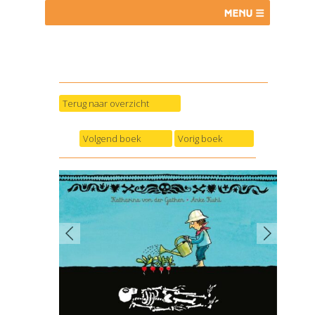
Terug naar overzicht
Volgend boek
Vorig boek