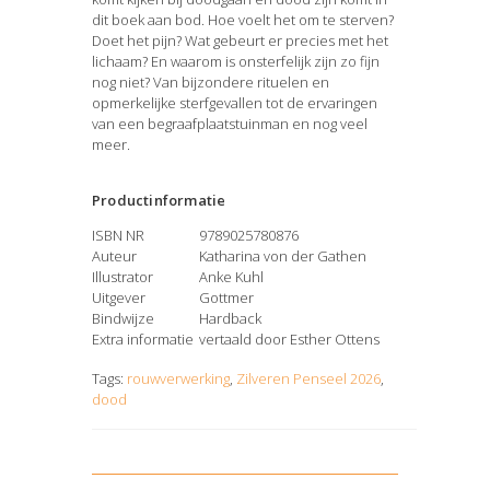
dit boek aan bod. Hoe voelt het om te sterven?
Doet het pijn? Wat gebeurt er precies met het
lichaam? En waarom is onsterfelijk zijn zo fijn
nog niet? Van bijzondere rituelen en
opmerkelijke sterfgevallen tot de ervaringen
van een begraafplaatstuinman en nog veel
meer.
Productinformatie
ISBN NR
9789025780876
Auteur
Katharina von der Gathen
Illustrator
Anke Kuhl
Uitgever
Gottmer
Bindwijze
Hardback
Extra informatie
vertaald door Esther Ottens
Tags:
rouwverwerking
,
Zilveren Penseel 2026
,
dood