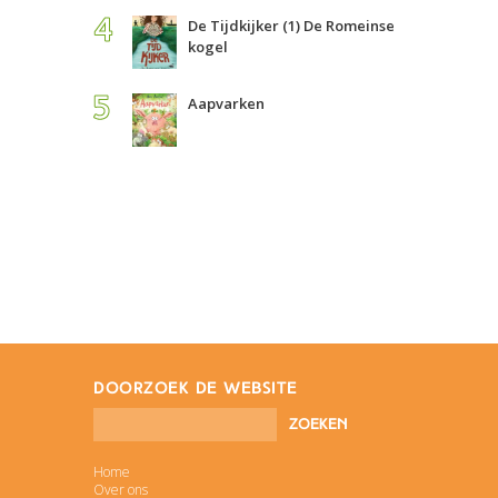
De Tijdkijker (1) De Romeinse
kogel
Aapvarken
doorzoek de website
Home
Over ons