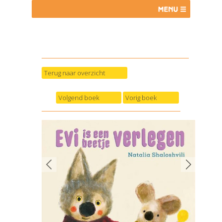
Terug naar overzicht
Volgend boek
Vorig boek