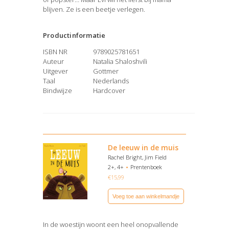
blijven. Ze is een beetje verlegen.
Productinformatie
ISBN NR
9789025781651
Auteur
Natalia Shaloshvili
Uitgever
Gottmer
Taal
Nederlands
Bindwijze
Hardcover
De leeuw in de muis
Rachel Bright, Jim Field
2+, 4+
Prentenboek
€
15,99
Voeg toe aan winkelmandje
In de woestijn woont een heel onopvallende