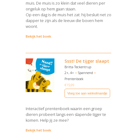
muis. De muis is zo klein dat veel dieren per
ongeluk op hem gaan staan.
Op een dag is de muis het zat: hij besluit net zo
dapper te zijn als de leeuw die boven hem
woont.
Bekijk het boek
Ssst! De tijger slaapt
Britta Teckentrup
2+, 4+
Spannend
Prentenboek
€
15,99
Voeg toe aan winkelmandje
Interactief prentenboek waarin een groep
dieren probeert langs een slapende tijger te
komen. Help jij ze mee?
Bekijk het boek