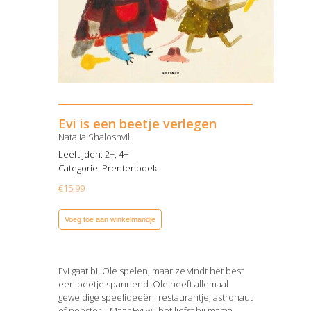
Evi is een beetje verlegen
Natalia Shaloshvili
Leeftijden: 2+, 4+
Categorie:
Prentenboek
€
15,99
Voeg toe aan winkelmandje
Evi gaat bij Ole spelen, maar ze vindt het best
een beetje spannend. Ole heeft allemaal
geweldige speelideeën: restaurantje, astronaut
of popster… Maar Evi wil het liefst bij mama