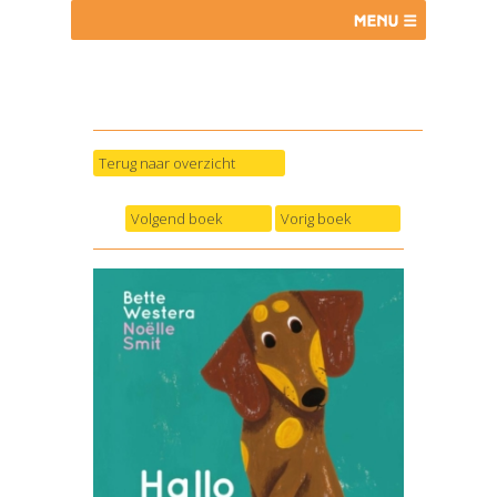
Terug naar overzicht
Volgend boek
Vorig boek