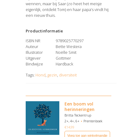
wennen, maar bij Saar (zo heet het meisje
eigenlijk, ontdekt Tom) en haar papa’s vindt hij
een nieuw thuis.
Productinformatie
ISBN NR
9789025770297
Auteur
Bette Westera
Illustrator
Noëlle Smit
Uitgever
Gottmer
Bindwijze
Hardback
Tags:
Hond
,
gezin
,
diversiteit
Een boom vol
herinneringen
Britta Teckentrup
2+, 4+, 6+
Prentenboek
€
14,99
Voeg toe aan winkelmandje