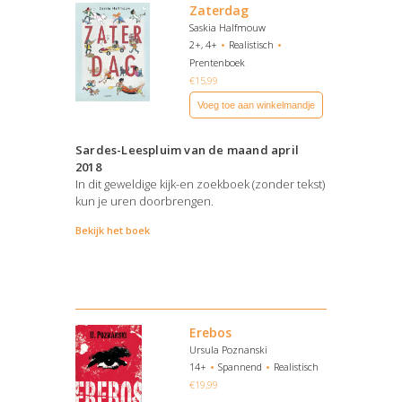
Zaterdag
Saskia Halfmouw
2+, 4+
Realistisch
Prentenboek
€
15,99
Voeg toe aan winkelmandje
Sardes-Leespluim van de maand april
2018
In dit geweldige kijk-en zoekboek (zonder tekst)
kun je uren doorbrengen.
Bekijk het boek
Erebos
Ursula Poznanski
14+
Spannend
Realistisch
€
19,99