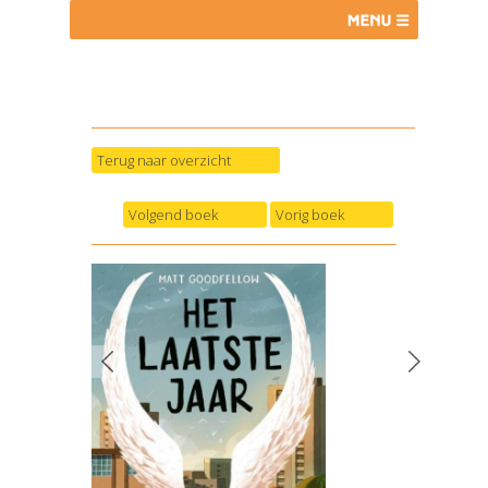
Terug naar overzicht
Volgend boek
Vorig boek