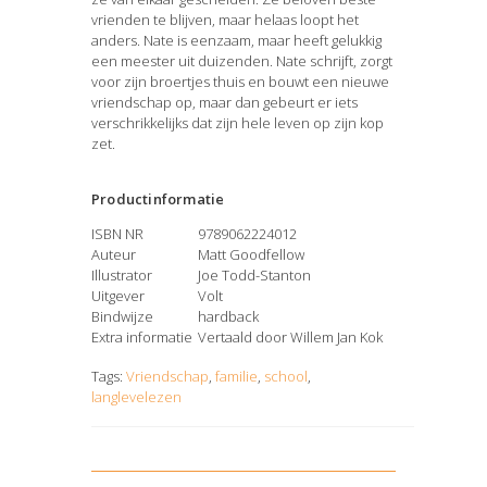
vrienden te blijven, maar helaas loopt het
anders. Nate is eenzaam, maar heeft gelukkig
een meester uit duizenden. Nate schrijft, zorgt
voor zijn broertjes thuis en bouwt een nieuwe
vriendschap op, maar dan gebeurt er iets
verschrikkelijks dat zijn hele leven op zijn kop
zet.
Productinformatie
ISBN NR
9789062224012
Auteur
Matt Goodfellow
Illustrator
Joe Todd-Stanton
Uitgever
Volt
Bindwijze
hardback
Extra informatie
Vertaald door Willem Jan Kok
Tags:
Vriendschap
,
familie
,
school
,
langlevelezen