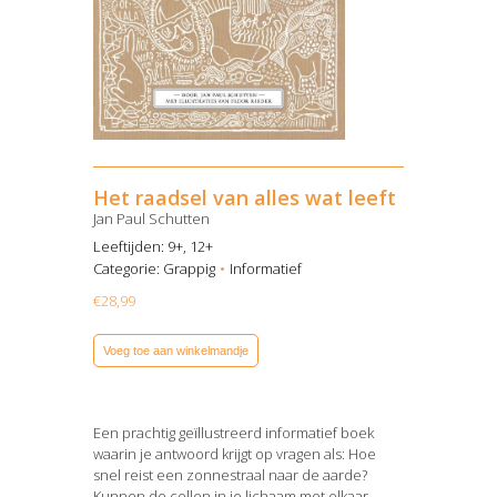
Het raadsel van alles wat leeft
Jan Paul Schutten
Leeftijden: 9+, 12+
Categorie:
Grappig
Informatief
€
28,99
Voeg toe aan winkelmandje
Een prachtig geïllustreerd informatief boek
waarin je antwoord krijgt op vragen als: Hoe
snel reist een zonnestraal naar de aarde?
Kunnen de cellen in je lichaam met elkaar