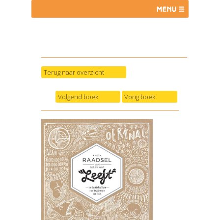
Terug naar overzicht
Volgend boek
Vorig boek