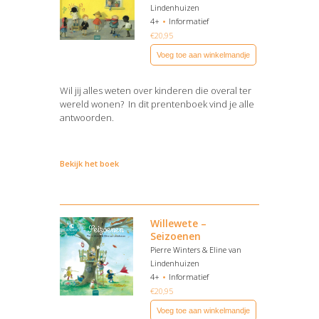
Lindenhuizen
4+
Informatief
€
20,95
Voeg toe aan winkelmandje
Wil jij alles weten over kinderen die overal ter
wereld wonen? In dit prentenboek vind je alle
antwoorden.
Bekijk het boek
Willewete –
Seizoenen
Pierre Winters & Eline van
Lindenhuizen
4+
Informatief
€
20,95
Voeg toe aan winkelmandje