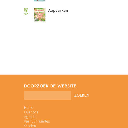
Aapvarken
doorzoek de website
Home
Over ons
Agenda
Verhuur ruimtes
Scholen