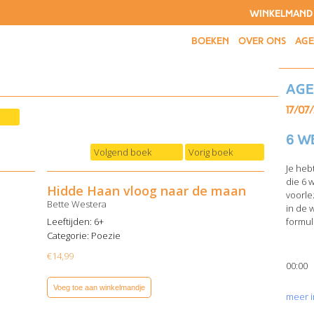
WINKELMAND
BOEKEN
OVER ONS
AG
Ag
17/07
6 w
Volgend boek
Vorig boek
Je heb
die 6 
Hidde Haan vloog naar de maan
voorle
Bette Westera
in de 
Leeftijden: 6+
formuli
Categorie:
Poezie
€
14,99
00:00
Voeg toe aan winkelmandje
meer i