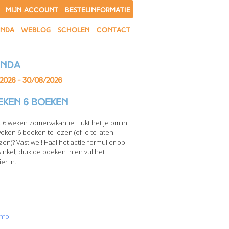
MIJN ACCOUNT
BESTELINFORMATIE
ENDA
WEBLOG
SCHOLEN
CONTACT
enda
/2026 - 30/08/2026
eken 6 boeken
t 6 weken zomervakantie. Lukt het je om in
weken 6 boeken te lezen (of je te laten
zen)? Vast wel! Haal het actie-formulier op
winkel, duik de boeken in en vul het
er in.
nfo