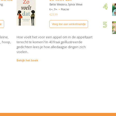
urg
Bette Westera, Sylvia Weve
6+, 9+
Poezie
€
23,99
je
Voeg toe aan winkelmandje
leine,
Hoe voelt het voor een appel om in de appeltaart
, hoop,
terecht te komen? In 40 fraai geïllustreerde
gedichten lees je hoe alledaagse dingen zich
voelen.
Bekijk het boek