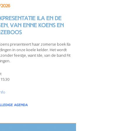
/2026
presentatie Ila en de
gen, van Enne Koens en
zeboos
oens presenteert haar zomerse boek Ila
dingen in onze koele kelder. Het wordt
jzonder feestje, want Ide, van de band Fit
ingen.
t
 15:30
nfo
olledige agenda