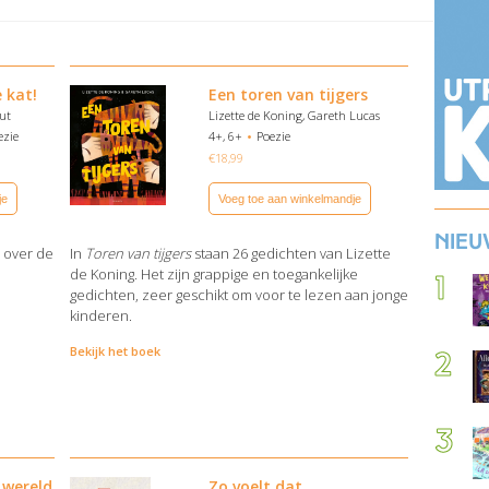
 kat!
Een toren van tijgers
ut
Lizette de Koning, Gareth Lucas
ezie
4+, 6+
Poezie
€
18,99
je
Voeg toe aan winkelmandje
Nieu
 over de
In
Toren van tijgers
staan 26 gedichten van Lizette
de Koning. Het zijn grappige en toegankelijke
gedichten, zeer geschikt om voor te lezen aan jonge
kinderen.
Bekijk het boek
 wereld
Zo voelt dat