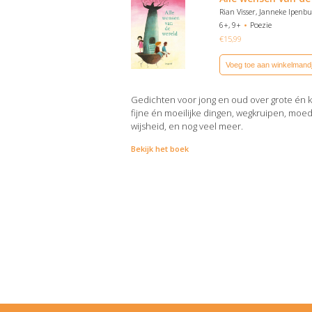
Rian Visser, Janneke Ipenb
6+, 9+
Poezie
€
15,99
Voeg toe aan winkelmand
Gedichten voor jong en oud over grote én k
fijne én moeilijke dingen, wegkruipen, moed
wijsheid, en nog veel meer.
Bekijk het boek