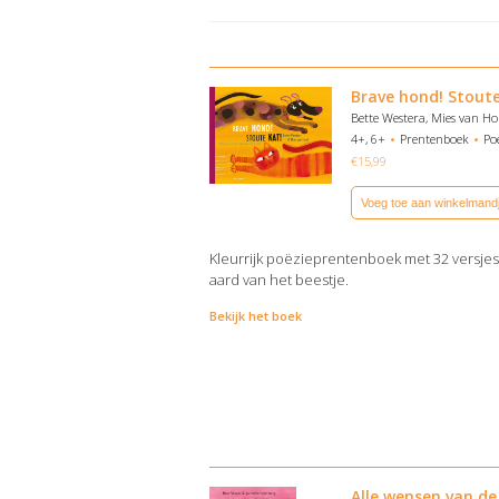
Brave hond! Stoute
Bette Westera, Mies van Ho
4+, 6+
Prentenboek
Po
€
15,99
Voeg toe aan winkelmand
Kleurrijk poëzieprentenboek met 32 versjes
aard van het beestje.
Bekijk het boek
Alle wensen van de