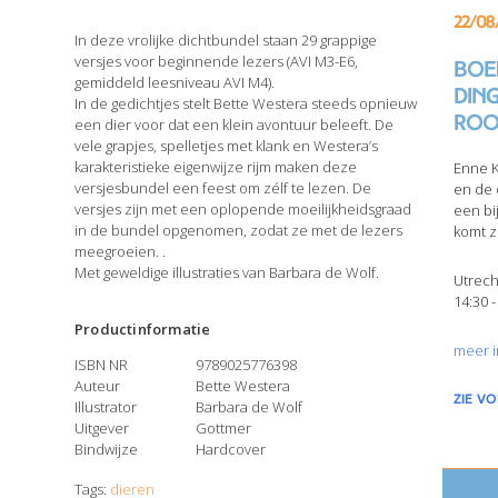
22/08
In deze vrolijke dichtbundel staan 29 grappige
versjes voor beginnende lezers (AVI M3-E6,
Boek
gemiddeld leesniveau AVI M4).
din
In de gedichtjes stelt Bette Westera steeds opnieuw
Roo
een dier voor dat een klein avontuur beleeft. De
vele grapjes, spelletjes met klank en Westera’s
karakteristieke eigenwijze rijm maken deze
Enne K
versjesbundel een feest om zélf te lezen. De
en de 
versjes zijn met een oplopende moeilijkheidsgraad
een bi
in de bundel opgenomen, zodat ze met de lezers
komt z
meegroeien. .
Met geweldige illustraties van Barbara de Wolf.
Utrech
14:30 -
Productinformatie
meer i
ISBN NR
9789025776398
Auteur
Bette Westera
zie v
Illustrator
Barbara de Wolf
Uitgever
Gottmer
Bindwijze
Hardcover
Tags:
dieren