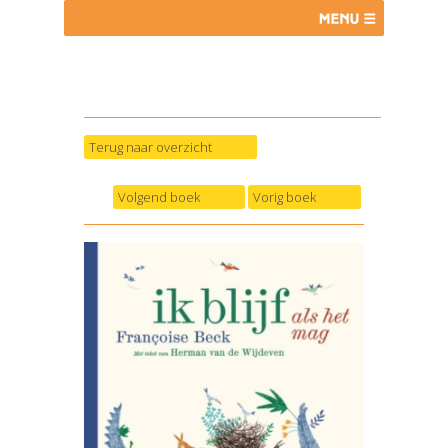
Terug naar overzicht
Volgend boek
Vorig boek