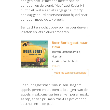
nodigen hem uit met hen mee te spelen
beneden op de grond. “Nee”, zegt Koala. Hij
durft niet. Wat als er iets engs gebeurd? Op
een dag gebeurd er iets waardoor hij wel naar
beneden moet: de tak breekt.
Een zacht en luchtig boek op rijm over durven,
loslaten en iets nieuws proberen.
Bekijk het boek
Boer Boris gaat naar
Oma
Ted van Lieshout, Philip
Hopman
2+, 4+
Prentenboek
€
14,99
Voeg toe aan winkelmandje
Boer Boris gaat naar Oma in Den Haag om
appels, peren en pruimen te brengen. Van de
appels maakt oma taarten en van peren maakt
ze sap, en van pruimen maakt ze jam voor op
beschuit en in de pap.