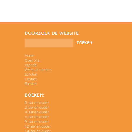
doorzoek de website
Home
Over ons
Agenda
Verhuur ruimtes
Scholen
Contact
Boeken
Boeken:
0 jaar en ouder
2 jaar en ouder
4 jaar en ouder
6 jaar en ouder
9 jaar en ouder
12 jaar en ouder
14 jaar en ouder