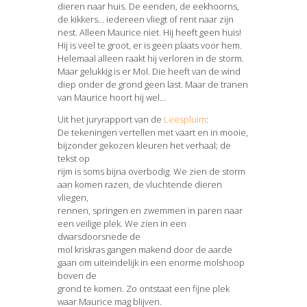
dieren naar huis. De eenden, de eekhoorns,
de kikkers… iedereen vliegt of rent naar zijn
nest. Alleen Maurice niet. Hij heeft geen huis!
Hij is veel te groot, er is geen plaats voor hem.
Helemaal alleen raakt hij verloren in de storm.
Maar gelukkig is er Mol. Die heeft van de wind
diep onder de grond geen last. Maar de tranen
van Maurice hoort hij wel…
Uit het juryrapport van de
Leespluim
:
De tekeningen vertellen met vaart en in mooie,
bijzonder gekozen kleuren het verhaal; de
tekst op
rijm is soms bijna overbodig. We zien de storm
aan komen razen, de vluchtende dieren
vliegen,
rennen, springen en zwemmen in paren naar
een veilige plek. We zien in een
dwarsdoorsnede de
mol kriskras gangen makend door de aarde
gaan om uiteindelijk in een enorme molshoop
boven de
grond te komen. Zo ontstaat een fijne plek
waar Maurice mag blijven.