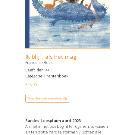
Ik blijf, als het mag
Francoise Beck
Leeftijden: 4+
Categorie:
Prentenboek
€
16,99
Voeg toe aan winkelmandje
Sardes-Leespluim april 2023
Als het in het bos begint te regenen, te waaien
en ten slotte hard te stormen vluchten alle