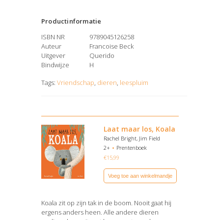
Productinformatie
ISBN NR
9789045126258
Auteur
Francoise Beck
Uitgever
Querido
Bindwijze
H
Tags:
Vriendschap
,
dieren
,
leespluim
Laat maar los, Koala
Rachel Bright, Jim Field
2+
Prentenboek
€
15,99
Voeg toe aan winkelmandje
Koala zit op zijn tak in de boom. Nooit gaat hij
ergens anders heen. Alle andere dieren