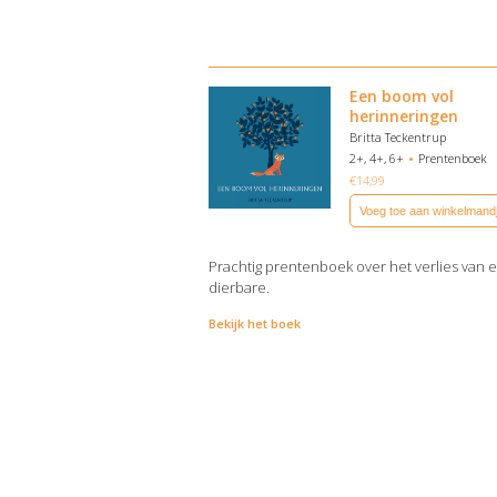
Een boom vol
herinneringen
Britta Teckentrup
2+, 4+, 6+
Prentenboek
€
14,99
Voeg toe aan winkelmand
Prachtig prentenboek over het verlies van 
dierbare.
Bekijk het boek