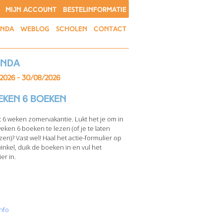
MIJN ACCOUNT
BESTELINFORMATIE
ENDA
WEBLOG
SCHOLEN
CONTACT
enda
/2026 - 30/08/2026
eken 6 boeken
t 6 weken zomervakantie. Lukt het je om in
weken 6 boeken te lezen (of je te laten
zen)? Vast wel! Haal het actie-formulier op
winkel, duik de boeken in en vul het
er in.
nfo