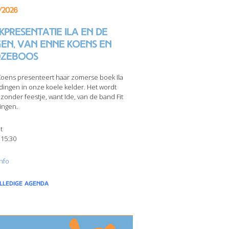
/2026
presentatie Ila en de
gen, van Enne Koens en
zeboos
oens presenteert haar zomerse boek Ila
dingen in onze koele kelder. Het wordt
jzonder feestje, want Ide, van de band Fit
ingen.
t
 15:30
nfo
olledige agenda