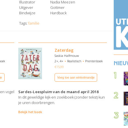
Illustrator
Nadia Meezen
Uitgever
Gottmer
Bindwijze
Hardback
Tags:
familie
Zaterdag
Saskia Halfmouw
boek
2+, 4+
Realistisch
Prentenboek
Nieu
€
15,99
je
Voeg toe aan winkelmandje
een vogel
Sardes-Leespluim van de maand april 2018
In dit geweldige kijk-en zoekboek (zonder tekst) kun
je uren doorbrengen.
Bekijk het boek