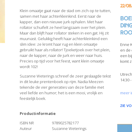
22/08
Klein omaatje gaat naar de stad om zich op te tutten,
samen met haar achterkleinkind. Eerst naar de
Boek
kapper, dan een nieuwe jurk ophalen. Met haar
din
rollator schuifelt ze heel langzaam over het plein.
Roo
Maar dan blijft haar rollator steken in een gat. Hij zit
muurvast. Gelukkig heeft haar achterkleinkind een
slim idee: ze kromt haar rug en klein omaatje
Enne K
gebruikt haar als rollator! Tjoeketjoek over het plein,
en de 
naar de kapper, naar de jurk en weer naar huis.
een bi
Precies op tijd voor het feest, want klein omaatje
komt z
wordt 102!
Utrech
Suzanne Weterings schreef de zeer geslaagde tekst
14:30 -
in dit leuke prentenboek op rijm. Nadia Meezen
tekende de vier generaties van deze familie met
veel liefde en humor; het is een mooi, vrolijk en
meer i
feestelijk boek.
zie v
Productinformatie
ISBN NR
9789025782177
Auteur
Suzanne Weterings