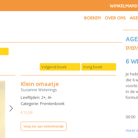
WINKELMAND
BOEKEN
OVER ONS
AG
Ag
17/07
6 w
Volgend boek
Vorig boek
Je heb
die 6 
Klein omaatje
voorle
Suzanne Weterings
in de 
Leeftijden: 2+, 4+
formuli
Categorie:
Prentenboek
€
15,99
00:00
Voeg toe aan winkelmandje
meer i