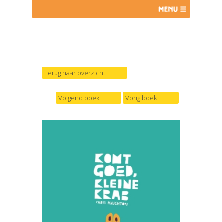
Terug naar overzicht
Volgend boek
Vorig boek