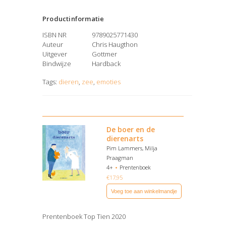
Productinformatie
ISBN NR
9789025771430
Auteur
Chris Haugthon
Uitgever
Gottmer
Bindwijze
Hardback
Tags:
dieren
,
zee
,
emoties
De boer en de
dierenarts
Pim Lammers, Milja
Praagman
4+
Prentenboek
€
17,95
Voeg toe aan winkelmandje
Prentenboek Top Tien 2020