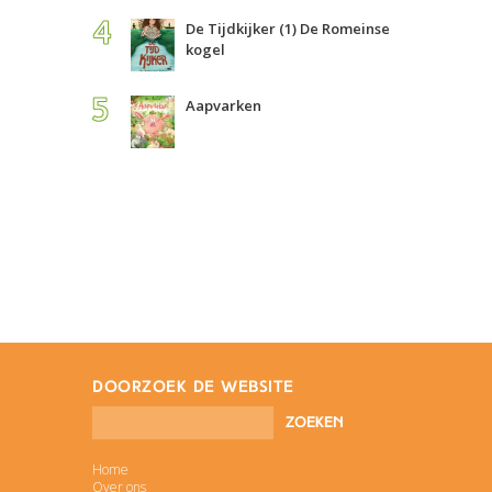
De Tijdkijker (1) De Romeinse
kogel
Aapvarken
doorzoek de website
Home
Over ons