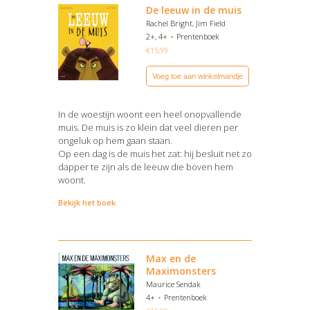
De leeuw in de muis
Rachel Bright, Jim Field
2+, 4+
Prentenboek
€
15,99
Voeg toe aan winkelmandje
In de woestijn woont een heel onopvallende
muis. De muis is zo klein dat veel dieren per
ongeluk op hem gaan staan.
Op een dag is de muis het zat: hij besluit net zo
dapper te zijn als de leeuw die boven hem
woont.
Bekijk het boek
Max en de
Maximonsters
Maurice Sendak
4+
Prentenboek