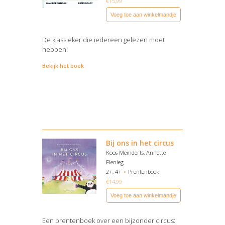
€
15,99
Voeg toe aan winkelmandje
De klassieker die iedereen gelezen moet
hebben!
Bekijk het boek
Bij ons in het circus
Koos Meinderts, Annette
Fienieg
2+, 4+
Prentenboek
€
14,99
Voeg toe aan winkelmandje
Een prentenboek over een bijzonder circus: