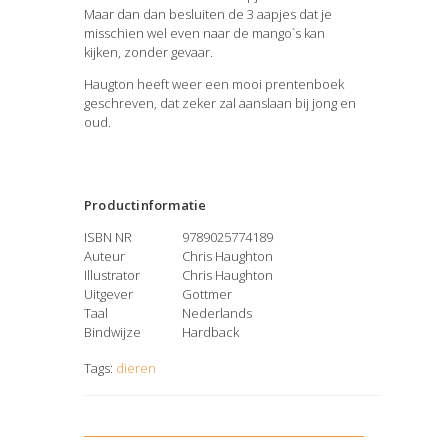
Maar dan dan besluiten de 3 aapjes dat je
misschien wel even naar de mango`s kan
kijken, zonder gevaar.
Haugton heeft weer een mooi prentenboek
geschreven, dat zeker zal aanslaan bij jong en
oud.
Productinformatie
ISBN NR
9789025774189
Auteur
Chris Haughton
Illustrator
Chris Haughton
Uitgever
Gottmer
Taal
Nederlands
Bindwijze
Hardback
Tags:
dieren