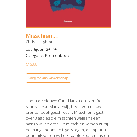
Misschien….
Chris Haughton
Leeftijden: 2+, 4+
Categorie:
Prentenboek
€
15,99
Voeg toe aan winkelmandje
Hoera de nieuwe Chris Haughton is er. De
schrijver van Mama kwijt, heeft een nieuw
prentenboek geschreven. Misschien… gaat
over 3 aapjes die misschien weleens een
mango willen eten. En misschien komen zij bij
de mango boom de tijgers tegen, die op hun
beurt misschien wel een aapje zouden lusten.