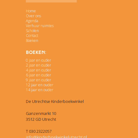
Home
Over ons
Agenda
Verhuur ruimtes
Scholen
Contact
Boeken
Boeken:
0 jaar en ouder
2 jaar en ouder
4 jaar en ouder
6 jaar en ouder
9 jaar en ouder
12 jaar en ouder
14 jaar en ouder
De Utrechtse Kinderboekwinkel
Ganzenmarkt 10
3512 GD Utrecht
T 030 2322057
info@kinderboekwinkelutrecht.nl