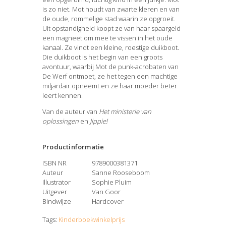
is zo niet. Mot houdt van zwarte kleren en van
de oude, rommelige stad waarin ze opgroeit.
Uit opstandigheid koopt ze van haar spaargeld
een magneet om mee te vissen in het oude
kanaal. Ze vindt een kleine, roestige duikboot.
Die duikboot is het begin van een groots
avontuur, waarbij Mot de punk-acrobaten van
De Werf ontmoet, ze het tegen een machtige
miljardair opneemt en ze haar moeder beter
leert kennen.
Van de auteur van
Het ministerie van
oplossingen
en
Jippie!
Productinformatie
ISBN NR
9789000381371
Auteur
Sanne Rooseboom
Illustrator
Sophie Pluim
Uitgever
Van Goor
Bindwijze
Hardcover
Tags:
Kinderboekwinkelprijs