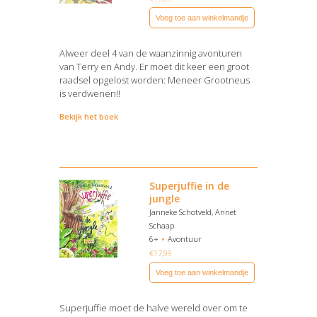
Voeg toe aan winkelmandje
Alweer deel 4 van de waanzinnig avonturen
van Terry en Andy. Er moet dit keer een groot
raadsel opgelost worden: Meneer Grootneus
is verdwenen!!
Bekijk het boek
Superjuffie in de
jungle
Janneke Schotveld, Annet
Schaap
6+
Avontuur
€
17,99
Voeg toe aan winkelmandje
Superjuffie moet de halve wereld over om te