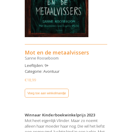
Mot en de metaalvissers
Sanne Rooseboom
Leeftijden: 9+
Categorie:
Avontuur
€
18,99
Voeg toe aan winkelmandje
Winnaar Kinderboekwinkelprijs 2023
Mot heet eigenlijk Vlinder. Maar zo noemt
alleen haar moeder haar nog. Die wil het liefst
een opgeruimd, luchtig kind in een jurkje. Mot