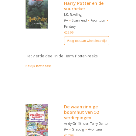
Harry Potter en de
vuurbeker
J.K. Rowling
9+
Spannend
Avontuur
Fantasy
€
23,99
Voeg toe aan winkelmandje
Het vierde deel in de Harry Potter-reeks.
Bekijk het boek
De waanzinnige
boomhut van 52
verdiepingen
Andy Griffiths en Terry Denton
9+
Grappig
Avontuur
€
17,99