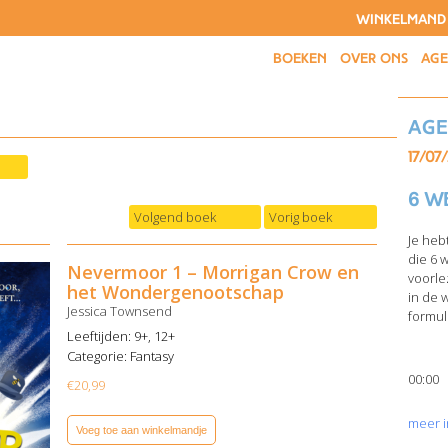
WINKELMAND
BOEKEN
OVER ONS
AG
Ag
17/07
6 w
Volgend boek
Vorig boek
Je heb
die 6 
Nevermoor 1 – Morrigan Crow en
voorle
het Wondergenootschap
in de 
Jessica Townsend
formuli
Leeftijden: 9+, 12+
Categorie:
Fantasy
00:00
€
20,99
meer i
Voeg toe aan winkelmandje