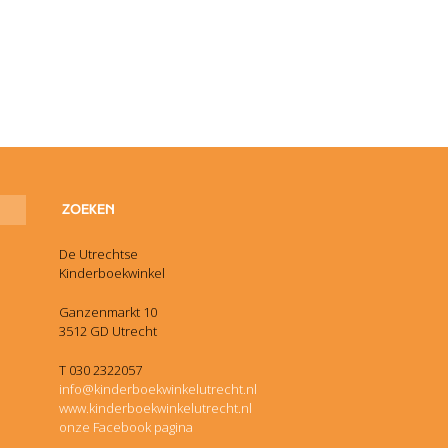
De Utrechtse
Kinderboekwinkel
Ganzenmarkt 10
3512 GD Utrecht
T 030 2322057
info@kinderboekwinkelutrecht.nl
www.kinderboekwinkelutrecht.nl
onze Facebook pagina