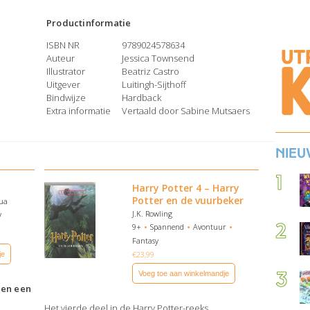
Productinformatie
ISBN NR
9789024578634
Auteur
Jessica Townsend
Illustrator
Beatriz Castro
Uitgever
Luitingh-Sijthoff
Bindwijze
Hardback
Extra informatie
Vertaald door Sabine Mutsaers
Nieu
Harry Potter 4 – Harry
Potter en de vuurbeker
hua
J.K. Rowling
y
9+
Spannend
Avontuur
Fantasy
€
23,99
je
Voeg toe aan winkelmandje
 en een
Het vierde deel in de Harry Potter-reeks.