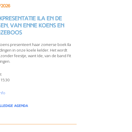
/2026
presentatie Ila en de
gen, van Enne Koens en
zeboos
oens presenteert haar zomerse boek Ila
dingen in onze koele kelder. Het wordt
jzonder feestje, want Ide, van de band Fit
ingen.
t
 15:30
nfo
olledige agenda