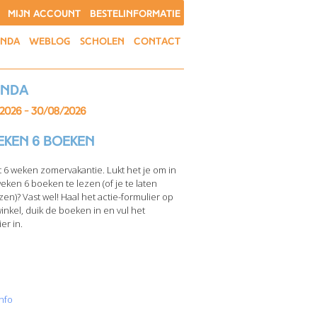
MIJN ACCOUNT
BESTELINFORMATIE
ENDA
WEBLOG
SCHOLEN
CONTACT
enda
/2026 - 30/08/2026
eken 6 boeken
t 6 weken zomervakantie. Lukt het je om in
weken 6 boeken te lezen (of je te laten
zen)? Vast wel! Haal het actie-formulier op
winkel, duik de boeken in en vul het
er in.
nfo