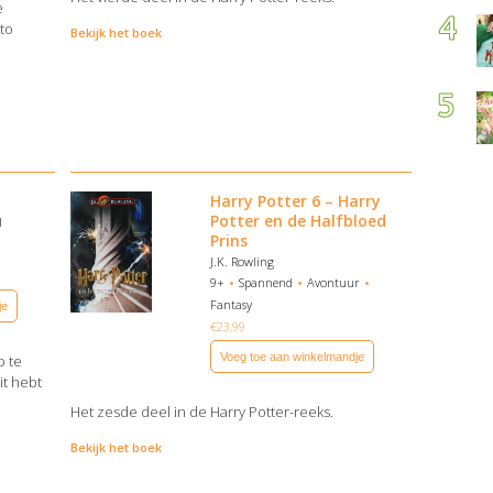
e
ato
Bekijk het boek
Harry Potter 6 – Harry
Potter en de Halfbloed
l
Prins
J.K. Rowling
9+
Spannend
Avontuur
Fantasy
je
€
23,99
Voeg toe aan winkelmandje
p te
it hebt
Het zesde deel in de Harry Potter-reeks.
Bekijk het boek