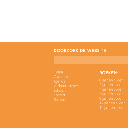
doorzoek de website
Home
Boeken:
Over ons
0 jaar en ouder
Agenda
2 jaar en ouder
Verhuur ruimtes
4 jaar en ouder
Scholen
6 jaar en ouder
Contact
9 jaar en ouder
Boeken
12 jaar en ouder
14 jaar en ouder