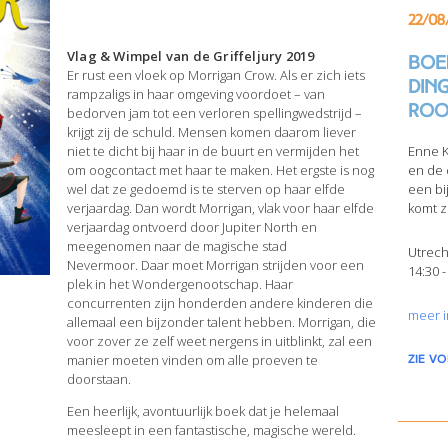
22/08
Vlag & Wimpel van de Griffeljury 2019
Boek
Er rust een vloek op Morrigan Crow. Als er zich iets
din
rampzaligs in haar omgeving voordoet – van
Roo
bedorven jam tot een verloren spellingwedstrijd –
krijgt zij de schuld. Mensen komen daarom liever
niet te dicht bij haar in de buurt en vermijden het
Enne K
om oogcontact met haar te maken. Het ergste is nog
en de 
wel dat ze gedoemd is te sterven op haar elfde
een bi
verjaardag. Dan wordt Morrigan, vlak voor haar elfde
komt z
verjaardag ontvoerd door Jupiter North en
meegenomen naar de magische stad
Utrech
Nevermoor. Daar moet Morrigan strijden voor een
14:30 -
plek in het Wondergenootschap. Haar
concurrenten zijn honderden andere kinderen die
meer i
allemaal een bijzonder talent hebben. Morrigan, die
voor zover ze zelf weet nergens in uitblinkt, zal een
manier moeten vinden om alle proeven te
zie v
doorstaan.
Een heerlijk, avontuurlijk boek dat je helemaal
meesleept in een fantastische, magische wereld.