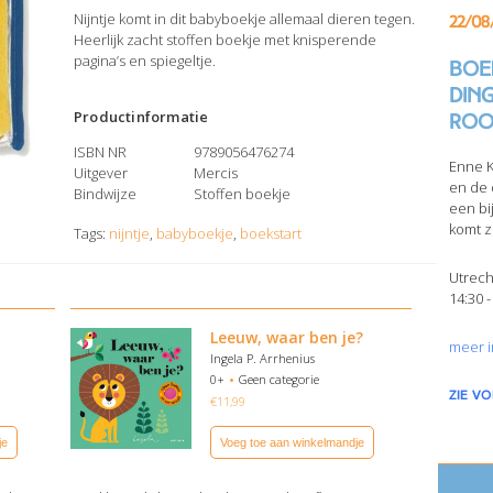
Nijntje komt in dit babyboekje allemaal dieren tegen.
22/08
Heerlijk zacht stoffen boekje met knisperende
pagina’s en spiegeltje.
Boek
din
Productinformatie
Roo
ISBN NR
9789056476274
Enne K
Uitgever
Mercis
en de 
Bindwijze
Stoffen boekje
een bi
komt z
Tags:
nijntje
,
babyboekje
,
boekstart
Utrech
14:30 -
Leeuw, waar ben je?
meer i
Ingela P. Arrhenius
0+
Geen categorie
zie v
€
11,99
je
Voeg toe aan winkelmandje