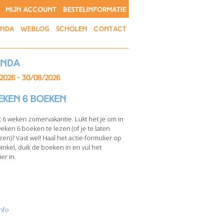
MIJN ACCOUNT
BESTELINFORMATIE
ENDA
WEBLOG
SCHOLEN
CONTACT
enda
/2026 - 30/08/2026
eken 6 boeken
t 6 weken zomervakantie. Lukt het je om in
weken 6 boeken te lezen (of je te laten
zen)? Vast wel! Haal het actie-formulier op
winkel, duik de boeken in en vul het
er in.
nfo