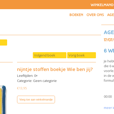
WINKELMAND
BOEKEN
OVER ONS
AG
Ag
17/07
6 w
Volgend boek
Vorig boek
Je heb
die 6 
nijntje stoffen boekje Wie ben jij?
voorle
Leeftijden: 0+
in de 
formuli
Categorie:
Geen categorie
€
13,95
00:00
Voeg toe aan winkelmandje
meer i