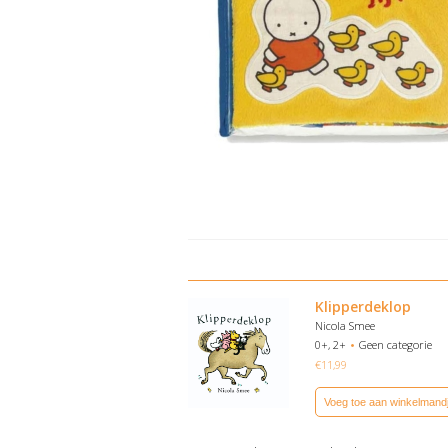
Klipperdeklop
Nicola Smee
0+, 2+
Geen categorie
€
11,99
Voeg toe aan winkelmand