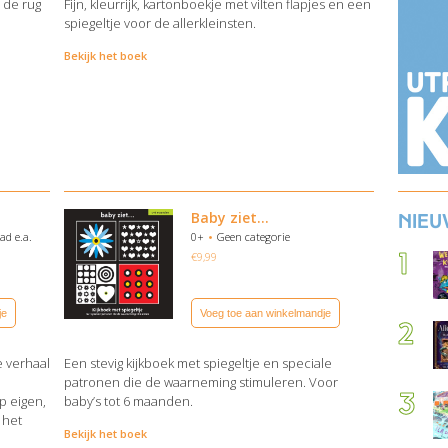
 de rug
Fijn, kleurrijk, kartonboekje met vilten flapjes en een
spiegeltje voor de allerkleinsten.
Bekijk het boek
Baby ziet…
Nieu
ad e.a.
0+
Geen categorie
€
9,99
je
Voeg toe aan winkelmandje
e verhaal
Een stevig kijkboek met spiegeltje en speciale
patronen die de waarneming stimuleren. Voor
p eigen,
baby’s tot 6 maanden.
 het
Bekijk het boek