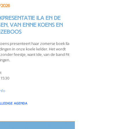
/2026
presentatie Ila en de
gen, van Enne Koens en
zeboos
oens presenteert haar zomerse boek Ila
dingen in onze koele kelder. Het wordt
jzonder feestje, want Ide, van de band Fit
ingen.
t
 15:30
nfo
olledige agenda