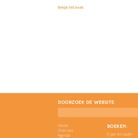
Bekijk het boek
doorzoek de website
Home
Boeken:
Over ons
0 jaar en ouder
Agenda