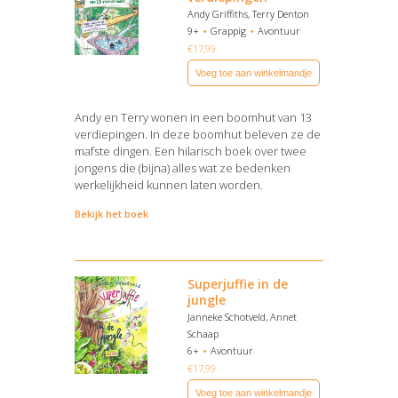
Andy Griffiths, Terry Denton
9+
Grappig
Avontuur
€
17,99
Voeg toe aan winkelmandje
Andy en Terry wonen in een boomhut van 13
verdiepingen. In deze boomhut beleven ze de
mafste dingen. Een hilarisch boek over twee
jongens die (bijna) alles wat ze bedenken
werkelijkheid kunnen laten worden.
Bekijk het boek
Superjuffie in de
jungle
Janneke Schotveld, Annet
Schaap
6+
Avontuur
€
17,99
Voeg toe aan winkelmandje