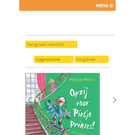
Terug naar overzicht
Volgend boek
Vorig boek