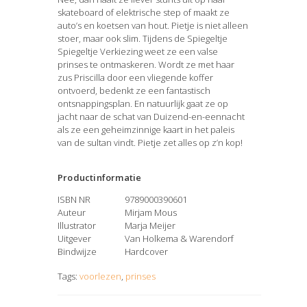
skateboard of elektrische step of maakt ze
auto’s en koetsen van hout. Pietje is niet alleen
stoer, maar ook slim. Tijdens de Spiegeltje
Spiegeltje Verkiezing weet ze een valse
prinses te ontmaskeren. Wordt ze met haar
zus Priscilla door een vliegende koffer
ontvoerd, bedenkt ze een fantastisch
ontsnappingsplan. En natuurlijk gaat ze op
jacht naar de schat van Duizend-en-eennacht
als ze een geheimzinnige kaart in het paleis
van de sultan vindt. Pietje zet alles op z’n kop!
Productinformatie
ISBN NR
9789000390601
Auteur
Mirjam Mous
Illustrator
Marja Meijer
Uitgever
Van Holkema & Warendorf
Bindwijze
Hardcover
Tags:
voorlezen
,
prinses