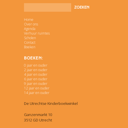
Home
Over ons
Agenda
Verhuur ruimtes
Scholen
Contact
Boeken
Boeken:
0 jaar en ouder
2 jaar en ouder
4 jaar en ouder
6 jaar en ouder
9 jaar en ouder
12 jaar en ouder
14 jaar en ouder
De Utrechtse Kinderboekwinkel
Ganzenmarkt 10
3512 GD Utrecht