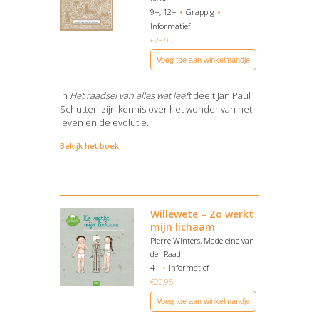
9+, 12+
Grappig
Informatief
€
28,99
Voeg toe aan winkelmandje
In
Het raadsel van alles wat leeft
deelt Jan Paul
Schutten zijn kennis over het wonder van het
leven en de evolutie.
Bekijk het boek
Willewete – Zo werkt
mijn lichaam
Pierre Winters, Madeleine van
der Raad
4+
Informatief
€
20,95
Voeg toe aan winkelmandje