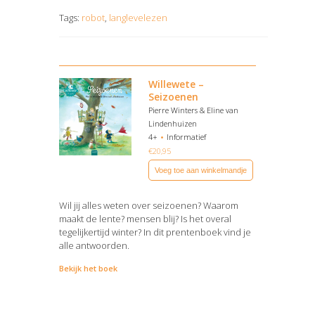
Tags:
robot
,
langlevelezen
Willewete –
Seizoenen
Pierre Winters & Eline van
Lindenhuizen
4+
Informatief
€
20,95
Voeg toe aan winkelmandje
Wil jij alles weten over seizoenen? Waarom
maakt de lente? mensen blij? Is het overal
tegelijkertijd winter? In dit prentenboek vind je
alle antwoorden.
Bekijk het boek