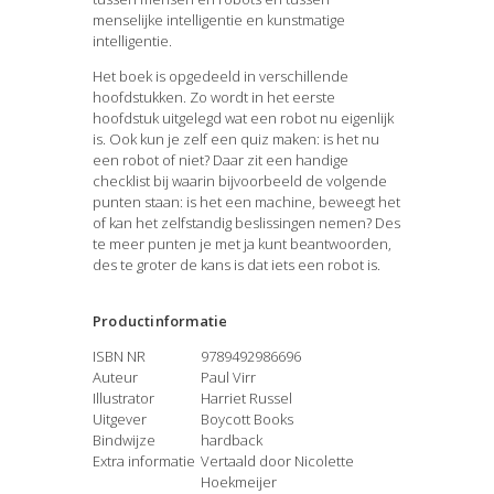
menselijke intelligentie en kunstmatige
intelligentie.
Het boek is opgedeeld in verschillende
hoofdstukken. Zo wordt in het eerste
hoofdstuk uitgelegd wat een robot nu eigenlijk
is. Ook kun je zelf een quiz maken: is het nu
een robot of niet? Daar zit een handige
checklist bij waarin bijvoorbeeld de volgende
punten staan: is het een machine, beweegt het
of kan het zelfstandig beslissingen nemen? Des
te meer punten je met ja kunt beantwoorden,
des te groter de kans is dat iets een robot is.
Productinformatie
ISBN NR
9789492986696
Auteur
Paul Virr
Illustrator
Harriet Russel
Uitgever
Boycott Books
Bindwijze
hardback
Extra informatie
Vertaald door Nicolette
Hoekmeijer