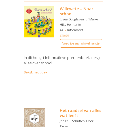
Willewete – Naar
school
Jozua Douglas en Juf Maike,
Hiky Helmantel
4+
Informatief
€
20,95
Voeg toe aan winkelmandje
In dit hoogst informatieve prentenboek lees je
alles over school.
Bekijk het boek
Het raadsel van alles
wat leeft
Jan Paul Schutten, Floor
Rieder