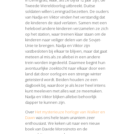
in Leningrad, waar, als ze bijna 12 jaar zijn, de
Tweede Wereldoorlog uitbreekt. Duitse
soldaten willen Leningrad bezetten. De ouders
van Nadja en Viktor vinden het verstandig dat
de kinderen de stad verlaten. Samen met een
heleboel andere kinderen verzamelen ze zich
op het station, waar treinen klaar staan om de
kinderen naar veiliger delen van de Sovjet-
Unie te brengen. Nadja en Viktor zijn
vastbesloten bij elkaar te blijven, maar dat gaat
meteen al mis als ze allebei in een andere
trein worden ingedeeld. Daarmee begint hun
avontuurlijke zoektocht naar elkaar door een
land dat door oorlog en een strenge winter
geteisterd wordt. Beiden houden ze een
dagboek bij, waardoor je als lezer heel intens
kunt meeleven met alles wat ze meemaken.
Nadja en Viktor blijken allebei behoorlijk
dapper te kunnen zijn.
Over
Het mysterieuze horloge van Walker en
Dawn
was ons hele team unaniem zeer
enthousiast. We keken uit naar een nieuw
boek van Davide Morosinoto en de