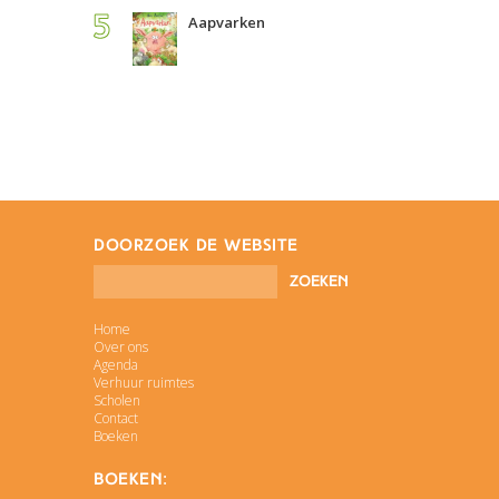
Aapvarken
doorzoek de website
Home
Over ons
Agenda
Verhuur ruimtes
Scholen
Contact
Boeken
Boeken: