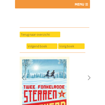
Terug naar overzicht
Volgend boek
Vorig boek