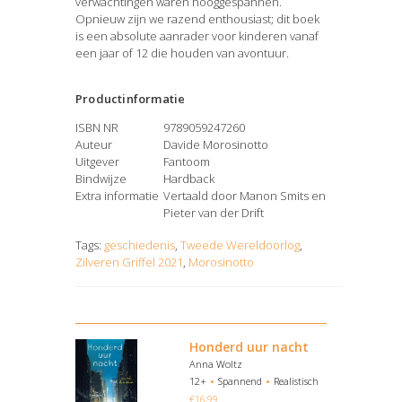
verwachtingen waren hooggespannen.
Opnieuw zijn we razend enthousiast; dit boek
is een absolute aanrader voor kinderen vanaf
een jaar of 12 die houden van avontuur.
Productinformatie
ISBN NR
9789059247260
Auteur
Davide Morosinotto
Uitgever
Fantoom
Bindwijze
Hardback
Extra informatie
Vertaald door Manon Smits en
Pieter van der Drift
Tags:
geschiedenis
,
Tweede Wereldoorlog
,
Zilveren Griffel 2021
,
Morosinotto
Honderd uur nacht
Anna Woltz
12+
Spannend
Realistisch
€
16,99