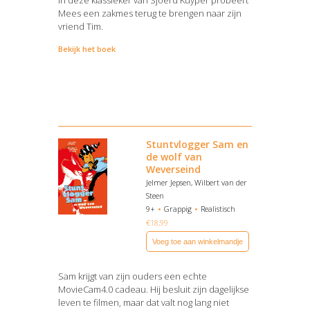
In deze klassieker van Sjoerd Kuyper probeert
Mees een zakmes terug te brengen naar zijn
vriend Tim.
Bekijk het boek
Stuntvlogger Sam en
de wolf van
Weverseind
Jelmer Jepsen, Wilbert van der
Steen
9+
Grappig
Realistisch
€
18,99
Voeg toe aan winkelmandje
Sam krijgt van zijn ouders een echte
MovieCam4.0 cadeau. Hij besluit zijn dagelijkse
leven te filmen, maar dat valt nog lang niet