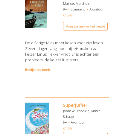
Marloes Morshuis
9+
Spannend
Avontuur
€
15,99
Voeg toe aan winkelmandje
De elfjarige Mick moet koken voor zijn leven.
Zeven dagen lang moet hij iets maken wat
keizer Linus I lekker vindt. Er is echter één
probleem: de keizer lust niets…
Bekijk het boek
Superjuffie!
Janneke Schotveld, Annet
Schaap
6+
Avontuur
€
17,99