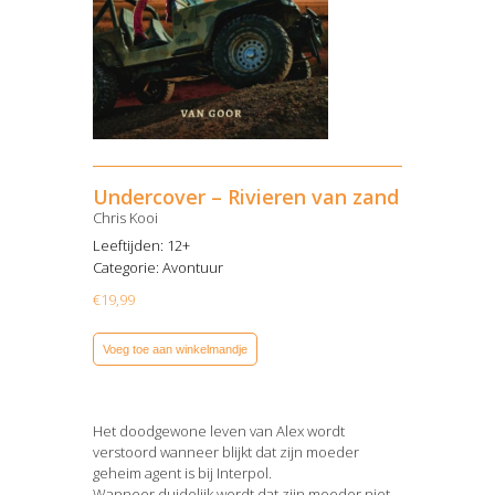
Undercover – Rivieren van zand
Chris Kooi
Leeftijden: 12+
Categorie:
Avontuur
€
19,99
Voeg toe aan winkelmandje
Het doodgewone leven van Alex wordt
verstoord wanneer blijkt dat zijn moeder
geheim agent is bij Interpol.
Wanneer duidelijk wordt dat zijn moeder niet