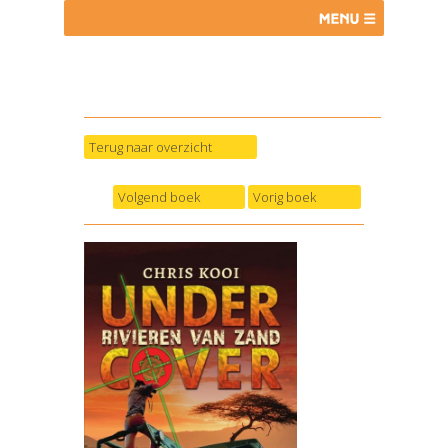
Terug naar overzicht
Volgend boek
Vorig boek