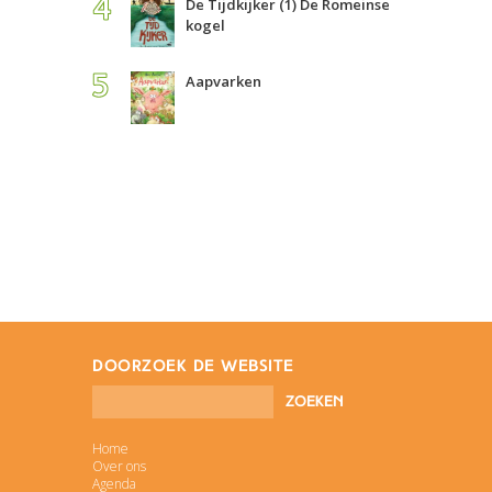
De Tijdkijker (1) De Romeinse
kogel
Aapvarken
doorzoek de website
Home
Over ons
Agenda