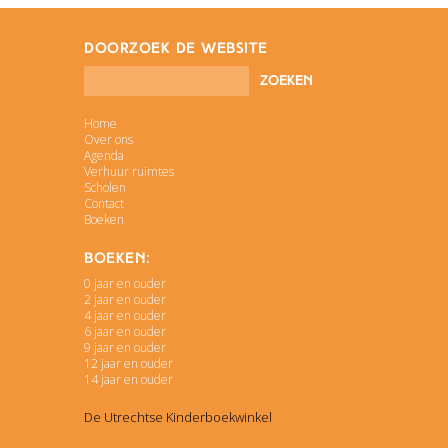
doorzoek de website
Home
Over ons
Agenda
Verhuur ruimtes
Scholen
Contact
Boeken
Boeken:
0 jaar en ouder
2 jaar en ouder
4 jaar en ouder
6 jaar en ouder
9 jaar en ouder
12 jaar en ouder
14 jaar en ouder
De Utrechtse Kinderboekwinkel