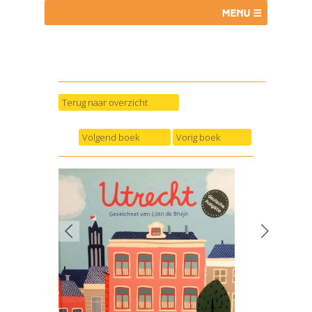
Terug naar overzicht
Volgend boek
Vorig boek