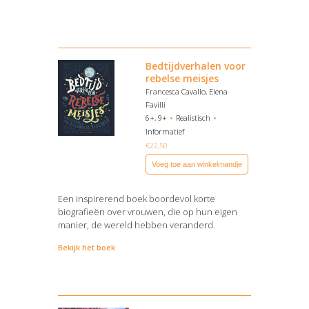
Bedtijdverhalen voor
rebelse meisjes
Francesca Cavallo, Elena
Favilli
6+, 9+
Realistisch
Informatief
€
22,50
Voeg toe aan winkelmandje
Een inspirerend boek boordevol korte
biografieën over vrouwen, die op hun eigen
manier, de wereld hebben veranderd.
Bekijk het boek