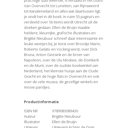
prachtige stad tekende, is vertaald in het Duits!
Van Overvecht tot Lunetten, van Rijnsweerd
tot Kanaleneiland en alles wat daartussen ligt;
je vindt het in dit boek. In ruim 55 pagina’s en
verdeeld over 56 items wordt Utrecht uit de
doeken gedaan. Ellen de Bruijn maakte
heldere, kleurrijke, grafische illustraties en
Brigitte Nieubuur schreef daar interessante en
leuke weetjes bij. Je leest over Broodje Mario,
Roberto Gelato en Vocking worst, over Dick
Bruna, Anton Geesink en de broer van
Napoleon, over de Ulu Moskee, de Domkerk
en de Munt, over de oudste boekwinkel van
Nederland, het kleinste huisje aan de Oude
Gracht en de hoge flats in Overvecht en ook
over de vele musea, de gezellige winkels en
mooie pandjes.
Productinformatie
ISBN NR
9789083089430
Auteur
Brigitte Nieubuur
Illustrator
Ellen de Bruijn
Uitgever
Uitgeverij Achter de Dom