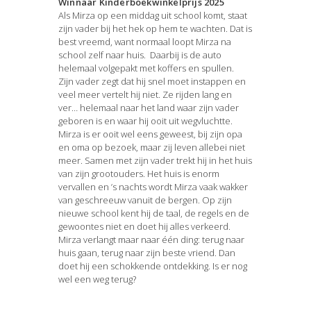
Winnaar Kinderboekwinkelprijs 2025
Als Mirza op een middag uit school komt, staat
zijn vader bij het hek op hem te wachten. Dat is
best vreemd, want normaal loopt Mirza na
school zelf naar huis. Daarbij is de auto
helemaal volgepakt met koffers en spullen.
Zijn vader zegt dat hij snel moet instappen en
veel meer vertelt hij niet. Ze rijden lang en
ver… helemaal naar het land waar zijn vader
geboren is en waar hij ooit uit wegvluchtte.
Mirza is er ooit wel eens geweest, bij zijn opa
en oma op bezoek, maar zij leven allebei niet
meer. Samen met zijn vader trekt hij in het huis
van zijn grootouders. Het huis is enorm
vervallen en ’s nachts wordt Mirza vaak wakker
van geschreeuw vanuit de bergen. Op zijn
nieuwe school kent hij de taal, de regels en de
gewoontes niet en doet hij alles verkeerd.
Mirza verlangt maar naar één ding: terug naar
huis gaan, terug naar zijn beste vriend. Dan
doet hij een schokkende ontdekking. Is er nog
wel een weg terug?