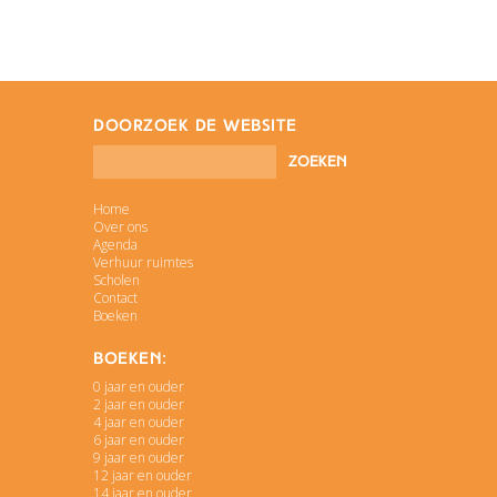
doorzoek de website
Home
Over ons
Agenda
Verhuur ruimtes
Scholen
Contact
Boeken
Boeken:
0 jaar en ouder
2 jaar en ouder
4 jaar en ouder
6 jaar en ouder
9 jaar en ouder
12 jaar en ouder
14 jaar en ouder