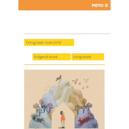
Terug naar overzicht
Volgend boek
Vorig boek