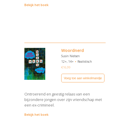
Bekijk het boek
Woordnerd
Susin Nielsen
12+, 14+
Realistisch
€
16,99
Voeg toe aan winkelmandje
Ontroerend en geestig relaas van een
bijzondere jongen over zijn vriendschap met
een ex-crimineel.
Bekijk het boek