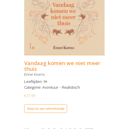
Vandaag komen we niet meer
thuis
Enne Koens
Leeftijden: 9+
Categorie:
Avontuur
Realistisch
€
17,99
Voeg toe aan winkelmandje