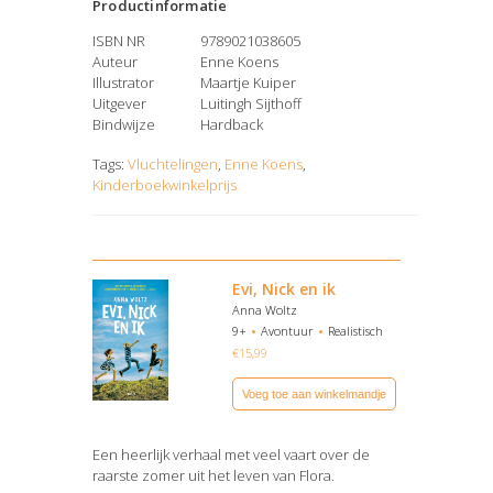
Productinformatie
ISBN NR
9789021038605
Auteur
Enne Koens
Illustrator
Maartje Kuiper
Uitgever
Luitingh Sijthoff
Bindwijze
Hardback
Tags:
Vluchtelingen
,
Enne Koens
,
Kinderboekwinkelprijs
Evi, Nick en ik
Anna Woltz
9+
Avontuur
Realistisch
€
15,99
Voeg toe aan winkelmandje
Een heerlijk verhaal met veel vaart over de
raarste zomer uit het leven van Flora.