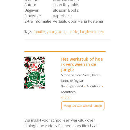
Auteur
Jason Reynolds
Uitgever
Blossom Books
Bindwijze
paperback
Extra informatie
Vertaald door Maria Postema
Tags:
familie
,
young adult
,
liefde
,
langlevelezen
Het werkstuk of hoe
ik verdween in de
jungle
Simon van der Geest, Karst-
Janneke Rogaar
9+
Spannend
Avontuur
Realistisch
€
17,99
Voeg toe aan winkelmandje
Eva maakt voor school een werkstuk over
biologische vaders. En meer specifiek haar