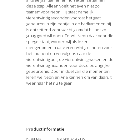
al twee jaar samen en nu zetten ze samen
deze stap. Alleen voelt het even niet zo
‘samen’ voor Neon. Hij staat namelijk
vierentwintig seconden voordat het gaat
gebeuren in zijn eentje in de badkamer en hij
is ontzettend zenuwachtig omdat hij het zo
graag goed wil doen. Terwijl Neon daar voor die
spiegel staat, worden wij als lezer
meegenomen naar vierentwintig minuten voor
hét moment en vervolgens naar de
vierentwintig uur, de vierentwintig weken en de
vierentwintig maanden voor deze belangrijke
gebeurtenis. Door middel van die momenten
leren we Neon en Aria kennen om van daaruit
weer naar het nu te gaan.
Productinformatie
ISBN NR
9789463495479