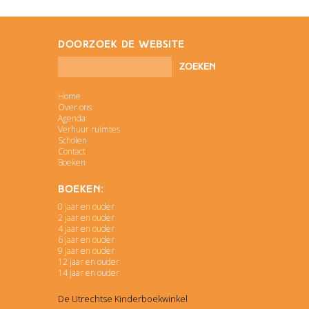
doorzoek de website
Home
Over ons
Agenda
Verhuur ruimtes
Scholen
Contact
Boeken
Boeken:
0 jaar en ouder
2 jaar en ouder
4 jaar en ouder
6 jaar en ouder
9 jaar en ouder
12 jaar en ouder
14 jaar en ouder
De Utrechtse Kinderboekwinkel