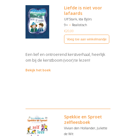
Liefde is niet voor
lafaards
Ulf Stark, Ida Björs
9+
Realistisch
€
20,00
Voeg toe aan winkelmandje
Een lief en ontroerend kerstverhaal, heerlijk
om bij de kerstboom (voor) te lezen!
Bekijk het boek
Spekkie en Sproet
zelfleesboek
Vivian den Hollander, Juliette
de Wit