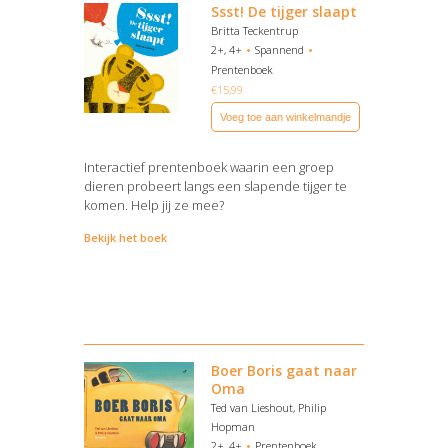
Ssst! De tijger slaapt
Britta Teckentrup
2+, 4+
Spannend
Prentenboek
€
15,99
Voeg toe aan winkelmandje
Interactief prentenboek waarin een groep
dieren probeert langs een slapende tijger te
komen. Help jij ze mee?
Bekijk het boek
Boer Boris gaat naar
Oma
Ted van Lieshout, Philip
Hopman
2+, 4+
Prentenboek