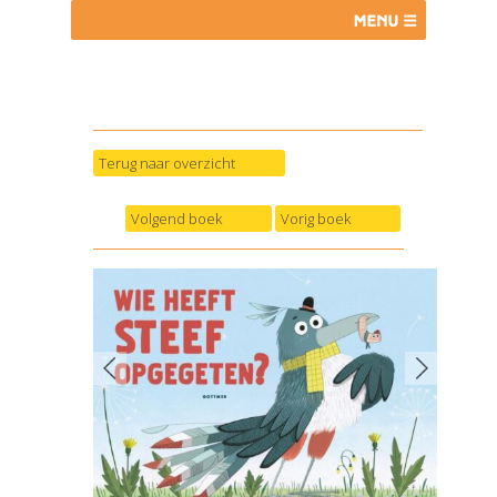
Terug naar overzicht
Volgend boek
Vorig boek