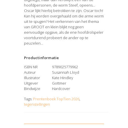
hoofdpersonen, de worm Steef, opeens…
Oscar lijkt hierbij betrokken te zijn. Oscar toch!
Kan hij worden overgehaald om die arme worm
uit te spugen? Het verkennen van het thema
van GROOT en klein blijkt nog geen
eenvoudige opgave, als de ene hoofdrolspeler
voortdurend probeert de ander op te
peuzelen…
Productinformatie
ISBN NR
9789025779962
Auteur
Susannah Lloyd
Illustrator
Kate Hindley
Uitgever
Gottmer
Bindwijze
Hardcover
Tags:
Prentenboek TopTien 2026
,
tegenstellingen