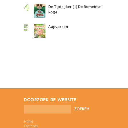
De Tijdkijker (1) De Romeinse
kogel
Aapvarken
doorzoek de website
Home
Over ons