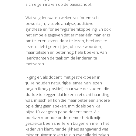
zich eigen maken op de basisschool.
Wat volgden waren weken vol fonemisch
bewustzijn, visuele analyse, auditieve
synthese en foneem/grafeemkoppeling. En ook
het simpele gegeven dat er maar één manier is
om te leren lezen: door te lezen, heel veel te
lezen. Liefst geen rijtjes, of losse woorden,
maar teksten en beter nog: hele boeken. Aan
leerkrachten de taak om de kinderen te
motiveren.
Ik ging er, als docent, met gestrekt been in.
‘Jullie houden natuurlijk allemaal van lezen’
begon ik nog positief, maar wee de student die
durfde te zeggen dat lezen niet echt haar ding
was, misschien kon die maar beter een andere
opleiding gaan zoeken. Inmiddels ben ik al
bijna 10 jaar geen pabo-docent meer. Als
boekverkopende ondernemer heb ik mijn
gestrekte been snel leren buigen en me in het
kader van klantvriendelijkheid aangewend wat
minder uitgesproken te zijn over allerlei zaken.