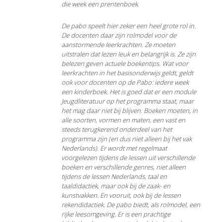
die week een prentenboek.
De pabo speelt hier zeker een heel grote rol in.
De docenten daar zijn rolmodel voor de
aanstormende leerkrachten. Ze moeten
uitstralen dat lezen leuk en belangrijk is. Ze zijn
belezen geven actuele boekentips. Wat voor
leerkrachten in het basisonderwijs geldt, geldt
ook voor docenten op de Pabo: iedere week
een kinderboek. Het is goed dat er een module
Jeugdliteratuur op het programma staat, maar
het mag daar niet bij blijven. Boeken moeten, in
alle soorten, vormen en maten, een vast en
steeds terugkerend onderdeel van het
programma zijn (en dus niet alleen bij het vak
Nederlands). Er wordt met regelmaat
voorgelezen tijdens de lessen uit verschillende
boeken en verschillende genres, niet alleen
tijdens de lessen Nederlands, taal en
taaldidactiek, maar ook bij de zaak- en
kunstvakken. En vooruit, ook bij de lessen
rekendidactiek. De pabo biedt, als rolmodel, een
rijke leesomgeving. Er is een prachtige