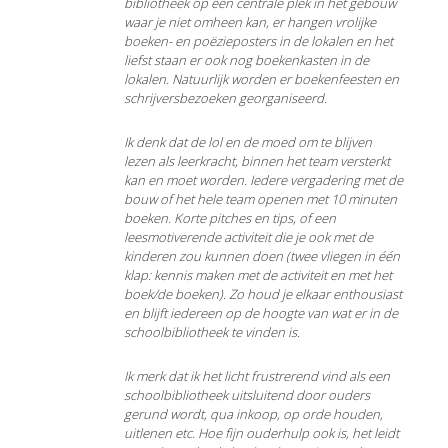
bibliotheek op een centrale plek in het gebouw
waar je niet omheen kan, er hangen vrolijke
boeken- en poëzieposters in de lokalen en het
liefst staan er ook nog boekenkasten in de
lokalen. Natuurlijk worden er boekenfeesten
en
schrijversbezoeken
georganiseerd.
Ik denk dat de lol en de moed om te blijven
lezen als leerkracht, binnen het team versterkt
kan en moet worden. Iedere vergadering met de
bouw of het hele team openen met 10 minuten
boeken. Korte pitches en tips, of een
leesmotiverende activiteit die je ook met de
kinderen zou kunnen doen (twee vliegen in één
klap: kennis maken met de activiteit en met het
boek/de boeken). Zo houd je elkaar enthousiast
en blijft iedereen op de hoogte van wat er in de
schoolbibliotheek te vinden is.
Ik merk dat ik het licht frustrerend vind als een
schoolbibliotheek uitsluitend door ouders
gerund wordt, qua inkoop, op orde houden,
uitlenen etc. Hoe fijn ouderhulp ook is, het leidt