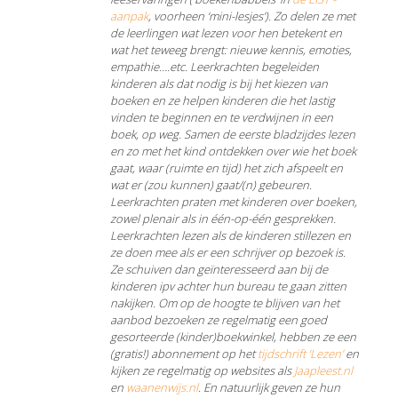
aanpak
, voorheen ‘mini-lesjes’). Zo delen ze met
de leerlingen wat lezen voor hen betekent en
wat het teweeg brengt: nieuwe kennis, emoties,
empathie….etc. Leerkrachten begeleiden
kinderen als dat nodig is bij het kiezen van
boeken en ze helpen kinderen die het lastig
vinden te beginnen en te verdwijnen in een
boek, op weg. Samen de eerste bladzijdes lezen
en zo met het kind ontdekken over wie het boek
gaat, waar (ruimte en tijd) het zich afspeelt en
wat er (zou kunnen) gaat/(n) gebeuren.
Leerkrachten praten met kinderen over boeken,
zowel plenair als in één-op-één gesprekken.
Leerkrachten lezen als de kinderen stillezen en
ze doen mee als er een schrijver op bezoek is.
Ze schuiven dan geïnteresseerd aan bij de
kinderen ipv achter hun bureau te gaan zitten
nakijken. Om op de hoogte te blijven van het
aanbod bezoeken ze regelmatig een goed
gesorteerde (kinder)boekwinkel, hebben ze een
(gratis!) abonnement op het
tijdschrift ‘Lezen’
en
kijken ze regelmatig op websites als
Jaapleest.nl
en
waanenwijs.nl
. En natuurlijk geven ze hun