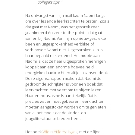
collega’s tips. ’
Na ontvangst van mijn mail kwam Naomi langs
om over lezende leerkrachten te praten. Zoals
dat gaat met Naomi, was het gesprek zeer
geanimeerd én zeer to-the-point – dat gaat
samen bij Naomi. Van mijn opnieuw gestrekte
been en uitgesprokenheid verblikte of
verbloosde Naomi niet. Uitgesproken zijn is
haar bepaald niet vreemd. Het mooie aan
Naomi is, dat ze haar uitgesproken meningen
koppelt aan een enorme hoeveelheid
energieke daadkracht en altijd in kansen denkt.
Deze eigenschappen maken dat Naomi de
gedroomde schrijfster is voor een boek dat
leerkrachten motiveert om te blijven lezen.
Haar enthousiasme is aanstekelijk. Dat is
precies wat er moet gebeuren: leerkrachten
moeten aangestoken worden om te genieten
van al het moois dat de kinder- en
jeugdliteratuur te bieden heeft.
Het boek
Wie niet leest is gek
, met de fijne