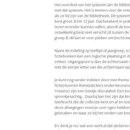
Het voordeel van het systeem van de biblio
met dat systeem. Het is immers voor de ont
als ze lid zijn van de bibliotheek. Dit syst
best groot: 8 t/m 12 jaar. Dat betekent in p
lezen eronder kunnen vallen, alsook de boek
ontwikkeling best veel verschil zit tussen d
groep 8; dit kan er voor pleiten om (toch) m
Naast de indeling op leeftijd of jaargroep, i
fictieboeken kan een logische plaatsing in d
zetten. Uitgangspunt is dan de achternaam v
met de eerste letter van die achternaam op
Je kunt nog verder indelen door met thema 
fictie) kunnen themastickers ondersteunend
‘romans’) zijn een beetje discutabel. Een boe
sprookjesachtig… Daarbij kan het zijn dat k
leerkracht die de collectie kent en af en toe
deze afwegingen moet je voor ogen hebben
gebruiken en waar ze bij het vinden van b
En denk je nu: wat een werk al dat stickeren