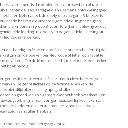
theek overnemen, is dat de kinderen vertrouwd zijn of raken
wikkeling van de leesvaardigheid en algemene ontwikkeling goed
eem heeft een klein nadeel: de doelgroep categorie B-boeken is
raktijk dat de boeken die kinderen (gemiddeld) in groep 5 gaan
en die kinderen in groep 8 lezen, terwijl er in beleving en qua
e gemiddelde leerling uit groep 5 en de gemiddelde leerling uit
et kleurcodes te werken.
s het ook handig om fictie en non-fictie te onderscheiden. Bij de
e kast zijn om de boeken per kleurcode of letter op alfabet te
an de auteur. Om de kinderen daarbij te helpen, is een sticker
 het boek handig.
en genrestickers te werken. Bij de informatieve boeken (non-
 werken. De genrestickers op de fictionele boeken (de
k is niet altijd alleen maar grappig, of alleen maar
inderen op grond van zo’n genresticker het boek overslaan. Een
 advies geeft, is fijner dan een genresticker! Bij het maken van
 hoe de kinderen en leerkrachten de schoolbibliotheek
oeken steun aan zullen hebben.
 en coderen; wij doen het graag voor je!