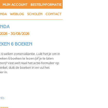
MIJN ACCOUNT
BESTELINFORMATIE
ENDA
WEBLOG
SCHOLEN
CONTACT
enda
/2026 - 30/08/2026
eken 6 boeken
t 6 weken zomervakantie. Lukt het je om in
weken 6 boeken te lezen (of je te laten
zen)? Vast wel! Haal het actie-formulier op
winkel, duik de boeken in en vul het
er in.
nfo