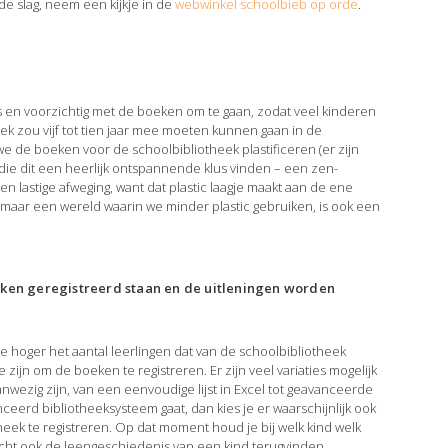
de slag, neem een kijkje in de
webwinkel schoolbieb op orde
.
es en voorzichtig met de boeken om te gaan, zodat veel kinderen
k zou vijf tot tien jaar mee moeten kunnen gaan in de
e de boeken voor de schoolbibliotheek plastificeren (er zijn
die dit een heerlijk ontspannende klus vinden – een zen-
 lastige afweging, want dat plastic laagje maakt aan de ene
 maar een wereld waarin we minder plastic gebruiken, is ook een
ken geregistreerd staan en de uitleningen worden
oe hoger het aantal leerlingen dat van de schoolbibliotheek
 zijn om de boeken te registreren. Er zijn veel variaties mogelijk
nwezig zijn, van een eenvoudige lijst in Excel tot geavanceerde
ceerd bibliotheeksysteem gaat, dan kies je er waarschijnlijk ook
heek te registreren. Op dat moment houd je bij welk kind welk
kracht ook de leengeschiedenis van een kind terugvinden.