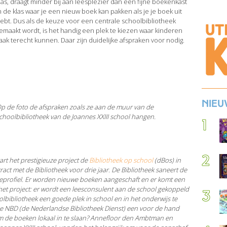
las, draagt minder bij aan leesplezier dan een fijne boekenkast
n de klas waar je een nieuw boek kan pakken als je je boek uit
ebt. Dus als de keuze voor een centrale schoolbibliotheek
emaakt wordt, is het handig een plek te kiezen waar kinderen
aak terecht kunnen. Daar zijn duidelijke afspraken voor nodig.
Nieu
p de foto de afspraken zoals ze aan de muur van de
choolbibliotheek van de Joannes XXIII school hangen.
art het prestigieuze project de
Bibliotheek op school
(dBos) in
ntract met de Bibliotheek voor drie jaar. De Bibliotheek saneert de
tieprofiel. Er worden nieuwe boeken aangeschaft en er komt een
 het project: er wordt een leesconsulent aan de school gekoppeld
bibliotheek een goede plek in school en in het onderwijs te
e NBD (de Nederlandse Bibliotheek Dienst) een voor de hand
 om de boeken lokaal in te slaan? Annefloor den Ambtman en