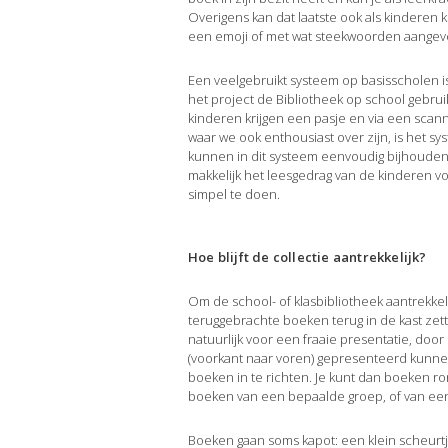
Overigens kan dat laatste ook als kinderen 
een emoji of met wat steekwoorden aangev
Een veelgebruikt systeem op basisscholen i
het project de Bibliotheek op school gebrui
kinderen krijgen een pasje en via een scan
waar we ook enthousiast over zijn, is het s
kunnen in dit systeem eenvoudig bijhoude
makkelijk het leesgedrag van de kinderen v
simpel te doen.
Hoe blijft de collectie aantrekkelijk?
Om de school- of klasbibliotheek aantrekkelij
teruggebrachte boeken terug in de kast zet
natuurlijk voor een fraaie presentatie, door
(voorkant naar voren) gepresenteerd kunnen
boeken in te richten. Je kunt dan boeken ro
boeken van een bepaalde groep, of van een
Boeken gaan soms kapot: een klein scheurtj