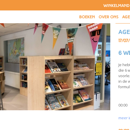
WINKELMAND
BOEKEN
OVER ONS
AG
Ag
17/07
6 w
Je heb
die 6 
voorle
in de 
formuli
00:00
meer i