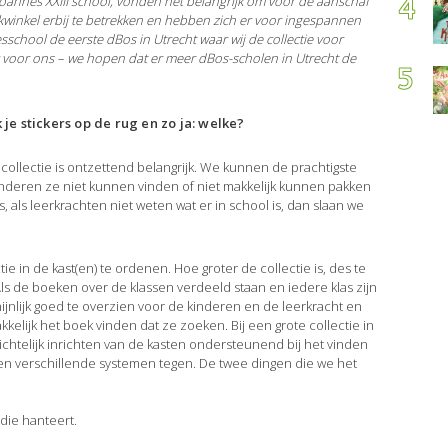
oannes XXIII school, vonden het belangrijk om voor de aanschaf
winkel erbij te betrekken en hebben zich er voor ingespannen
esschool de eerste dBos in Utrecht waar wij de collectie voor
 voor ons – we hopen dat er meer dBos-scholen in Utrecht de
je stickers op de rug en zo ja: welke?
 collectie is ontzettend belangrijk. We kunnen de prachtigste
nderen ze niet kunnen vinden of niet makkelijk kunnen pakken
 als leerkrachten niet weten wat er in school is, dan slaan we
ie in de kast(en) te ordenen. Hoe groter de collectie is, des te
Als de boeken over de klassen verdeeld staan en iedere klas zijn
chijnlijk goed te overzien voor de kinderen en de leerkracht en
kkelijk het boek vinden dat ze zoeken. Bij een grote collectie in
ichtelijk inrichten van de kasten ondersteunend bij het vinden
n verschillende systemen tegen. De twee dingen die we het
 die hanteert.