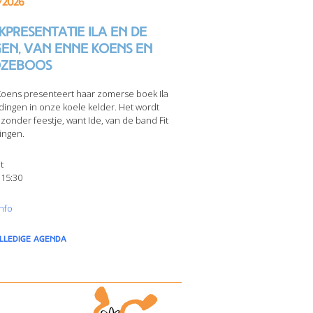
/2026
presentatie Ila en de
gen, van Enne Koens en
zeboos
oens presenteert haar zomerse boek Ila
dingen in onze koele kelder. Het wordt
jzonder feestje, want Ide, van de band Fit
ingen.
t
 15:30
nfo
olledige agenda