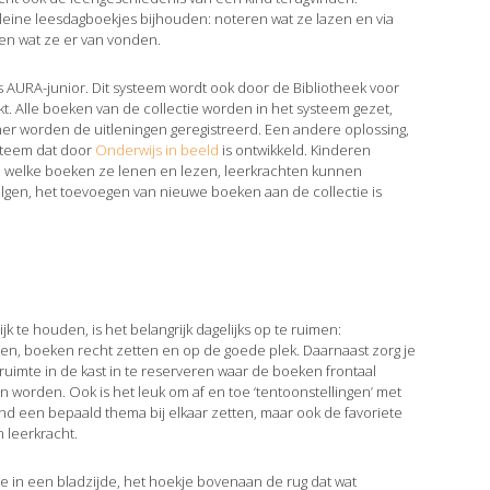
kleine leesdagboekjes bijhouden: noteren wat ze lazen en via
en wat ze er van vonden.
s AURA-junior. Dit systeem wordt ook door de Bibliotheek voor
kt. Alle boeken van de collectie worden in het systeem gezet,
ner worden de uitleningen geregistreerd. Een andere oplossing,
ysteem dat door
Onderwijs in beeld
is ontwikkeld. Kinderen
n welke boeken ze lenen en lezen, leerkrachten kunnen
olgen, het toevoegen van nieuwe boeken aan de collectie is
k te houden, is het belangrijk dagelijks op te ruimen:
ten, boeken recht zetten en op de goede plek. Daarnaast zorg je
 ruimte in de kast in te reserveren waar de boeken frontaal
 worden. Ook is het leuk om af en toe ‘tentoonstellingen’ met
nd een bepaald thema bij elkaar zetten, maar ook de favoriete
 leerkracht.
e in een bladzijde, het hoekje bovenaan de rug dat wat