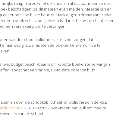
melijke ramp. Spreek met de kinderen af dat, wanneer ze een
 boek beschadigen, ze dit meteen even melden. Meestal kan er
gt dat er boeklon bij de hand is. Maak er geen drama van, zodat
r een boek echt kapot gelezen is, dan is het waarschijnlijk een
voor een vers exemplaar te vervangen.
uden van de schoolbibliotheek, is er voor zorgen dat
at er aanwezig is. Ze moeten de boeken kennen om ze te
geven.
 jaar wat budget beschikbaar is om kapotte boeken te vervangen
affen, zodat het een mooie, up-to-date collectie blijft.
sparren over de schoolbibliotheek of bibliotheek in de klas:
kelutrecht.nl
– 030 2322057. We vinden het leuk om mee te
de wensen van de school.