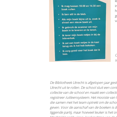
k
i
h
g
v
O
s
De Bibliotheek Utrecht is afgelopen jaar gest
Utrecht uit te rollen. De school sluit een co
collectie van de school en maakt een collec
registreer /uitleensysteem. Het mooiste van
die samen met het team optrekt om de school
geven. Voor de aanschaf van de boeken is d
liggende partij, maar hoeveel leuker is het