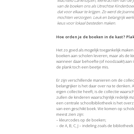
Machteld Lankhuijzen, leerkrachten van de J
van de boeken ons als Utrechtse Kinderboek
dat voor elkaar te krijgen. Zo werd de Joann
mochten verzorgen. Leuk en belangrijk werk
keus voor lokaal besteden maken.
Hoe orden je de boeken in de kast? Plak 
Het zo goed als mogelijk toegankelijk maken
boeken aan scholen leveren, maar als de ki
wanneer daar behoefte (of noodzaak!) aan is,
de plank toch een beetje mis.
Er zijn verschillende manieren om de collect
belangrijker is het daar over na te denken. 
eigen collectie heeft, is de collectie waars
zullen de kinderen waarschijnlijk redelijk ma
een centrale schoolbibliotheek is het overz
van een geschikt boek. We komen op schole
meest zien zijn:
– kleurcodes op de boeken;
– de A, B, C, J – indeling zoals de bibliotheek