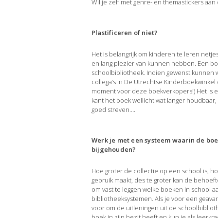
Wil je zelf met genre- en themastickers aan 
Plastificeren of niet?
Het is belangrijk om kinderen te leren netj
en lang plezier van kunnen hebben. Een boe
schoolbibliotheek. Indien gewenst kunnen w
collega’s in De Utrechtse Kinderboekwinkel 
moment voor deze boekverkopers!) Het is een
kant het boek wellicht wat langer houdbaar,
goed streven….
Werk je met een systeem waarin de boe
bijgehouden?
Hoe groter de collectie op een school is, h
gebruik maakt, des te groter kan de behoefte
om vast te leggen welke boeken in school aa
bibliotheeksystemen. Als je voor een geavan
voor om de uitleningen uit de schoolbibliot
boek in zijn bezit heeft en kun je als leer