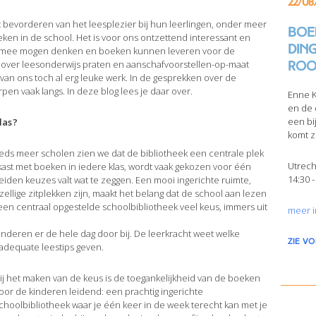
22/08
 bevorderen van het leesplezier bij hun leerlingen, onder meer
Boek
eken in de school. Het is voor ons ontzettend interessant en
din
en mee mogen denken en boeken kunnen leveren voor de
Roo
n over leesonderwijs praten en aanschafvoorstellen-op-maat
 van ons toch al erg leuke werk. In de gesprekken over de
en vaak langs. In deze blog lees je daar over.
Enne K
en de 
een bi
las?
komt z
eds meer scholen zien we dat de bibliotheek een centrale plek
Utrech
 kast met boeken in iedere klas, wordt vaak gekozen voor één
14:30 -
beiden keuzes valt wat te zeggen. Een mooi ingerichte ruimte,
zellige zitplekken zijn, maakt het belang dat de school aan lezen
en centraal opgestelde schoolbibliotheek veel keus, immers uit
meer i
inderen er de hele dag door bij. De leerkracht weet welke
zie v
 adequate leestips geven.
ij het maken van de keus is de toegankelijkheid van de boeken
oor de kinderen leidend: een prachtig ingerichte
choolbibliotheek waar je één keer in de week terecht kan met je