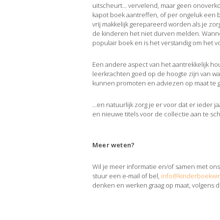
uitscheurt… vervelend, maar geen onoverko
kapot boek aantreffen, of per ongeluk een
vrij makkelijk gerepareerd worden als je zor
de kinderen het niet durven melden. Wannee
populair boek en is het verstandig om het 
Een andere aspect van het aantrekkelijk ho
leerkrachten goed op de hoogte zijn van w
kunnen promoten en adviezen op maat te 
…en natuurlijk zorg je er voor dat er ieder
en nieuwe titels voor de collectie aan te sch
Meer weten?
Wil je meer informatie en/of samen met ons 
stuur een e-mail of bel,
info@kinderboekwin
denken en werken graag op maat, volgens 