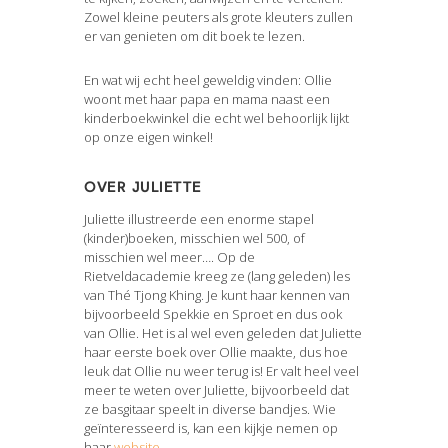
Zowel kleine peuters als grote kleuters zullen
er van genieten om dit boek te lezen.
En wat wij echt heel geweldig vinden: Ollie
woont met haar papa en mama naast een
kinderboekwinkel die echt wel behoorlijk lijkt
op onze eigen winkel!
Over Juliette
Juliette illustreerde een enorme stapel
(kinder)boeken, misschien wel 500, of
misschien wel meer…. Op de
Rietveldacademie kreeg ze (lang geleden) les
van Thé Tjong Khing. Je kunt haar kennen van
bijvoorbeeld Spekkie en Sproet en dus ook
van Ollie. Het is al wel even geleden dat Juliette
haar eerste boek over Ollie maakte, dus hoe
leuk dat Ollie nu weer terug is! Er valt heel veel
meer te weten over Juliette, bijvoorbeeld dat
ze basgitaar speelt in diverse bandjes. Wie
geïnteresseerd is, kan een kijkje nemen op
haar
website
.