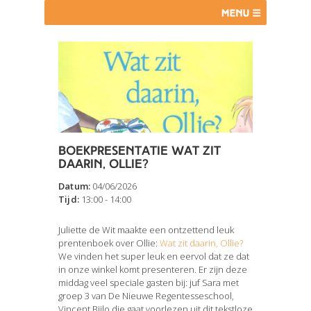
Boekpresentatie Wat zit
daarin, Ollie?
Datum:
04/06/2026
Tijd:
13:00 - 14:00
Juliette de Wit maakte een ontzettend leuk
prentenboek over Ollie:
Wat zit daarin, Ollie?
We vinden het super leuk en eervol dat ze dat
in onze winkel komt presenteren. Er zijn deze
middag veel speciale gasten bij: juf Sara met
groep 3 van De Nieuwe Regentesseschool,
Vincent Bijlo die gaat voorlezen uit dit tekstloze