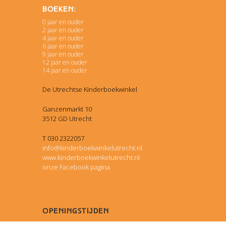
Boeken:
0 jaar en ouder
2 jaar en ouder
4 jaar en ouder
6 jaar en ouder
9 jaar en ouder
12 jaar en ouder
14 jaar en ouder
De Utrechtse Kinderboekwinkel
Ganzenmarkt 10
3512 GD Utrecht
T 030 2322057
info@kinderboekwinkelutrecht.nl
www.kinderboekwinkelutrecht.nl
onze Facebook pagina
Openingstijden
maandag van 13 tot 18 uur