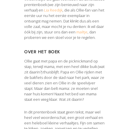
prentenboek (we zijn benieuwd naar zijn
verhaal) en
Lia Reedijk
, die als Ollie-fan van het
eerste uur nu het eerste exemplaar in
ontvangst mag nemen. Dat klinkt dus als een
volle zaal, maar mocht je nu denken: ik wil daar
óók bij zijn, stuur ons dan een
mailtje
, dan
proberen we een stoel voor je te regelen.
Over het boek
Ollie gaat met papa en de picknickmand op
stap, terwijl mama, met een heel dikke buik (wat
zit daarin?) thuisblijft. Papa en Ollie rijden met
de bakfiets door de stad naar het park, waar ze
veel dieren zien en Ollie in de speelvijver
stapt. Maar dan belt mama: ze moeten snel
naar huis komen! Naast het bed van mama
staat een wieg klaar. Wat zit daarin?
In dit prentenboek staat geen tekst, maar wel
heel veel woordenschat, een groot verhaal en
een heleboel kleine verhaaltjes. Fijn om samen
te kijken, zoeken, aanwijzen en te vertellen.