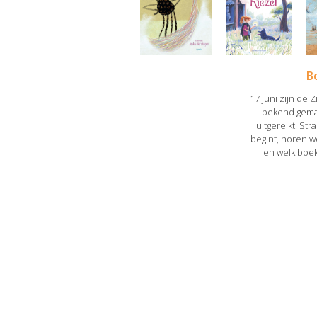
B
17 juni zijn de 
bekend gemaak
uitgereikt. St
begint, horen 
en welk boe