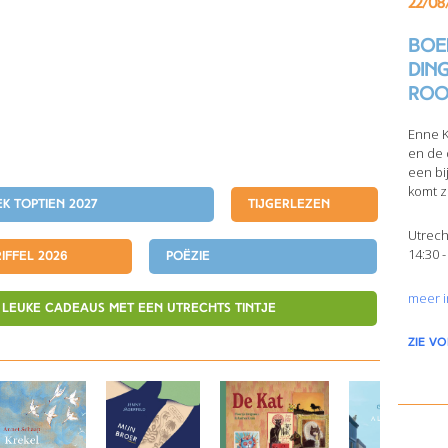
22/08
Boek
din
Roo
Enne K
en de 
een bi
komt z
k TopTien 2027
tijgerlezen
Utrech
14:30 -
iffel 2026
Poëzie
meer i
Leuke cadeaus met een Utrechts tintje
zie v