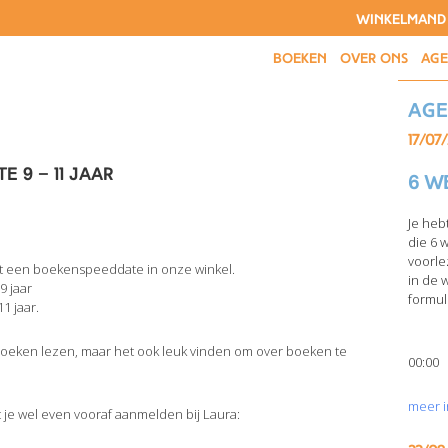
WINKELMAND
BOEKEN
OVER ONS
AG
Ag
17/07
 9 – 11 jaar
6 w
Je heb
die 6 
voorle
t een boekenspeeddate in onze winkel.
in de 
9 jaar
formuli
1 jaar.
oeken lezen, maar het ook leuk vinden om over boeken te
00:00
meer i
 je wel even vooraf aanmelden bij Laura: