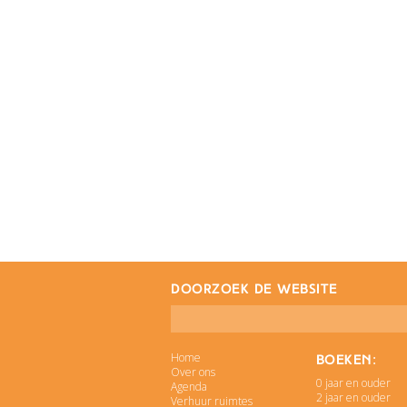
doorzoek de website
Home
Boeken:
Over ons
0 jaar en ouder
Agenda
2 jaar en ouder
Verhuur ruimtes