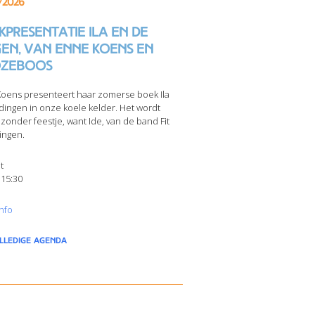
/2026
presentatie Ila en de
gen, van Enne Koens en
zeboos
oens presenteert haar zomerse boek Ila
dingen in onze koele kelder. Het wordt
jzonder feestje, want Ide, van de band Fit
ingen.
t
 15:30
nfo
olledige agenda