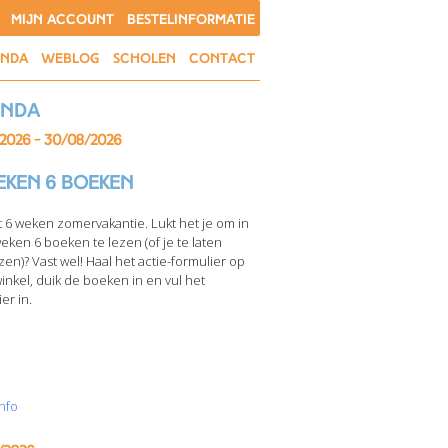
MIJN ACCOUNT
BESTELINFORMATIE
ENDA
WEBLOG
SCHOLEN
CONTACT
enda
/2026 - 30/08/2026
eken 6 boeken
t 6 weken zomervakantie. Lukt het je om in
weken 6 boeken te lezen (of je te laten
zen)? Vast wel! Haal het actie-formulier op
winkel, duik de boeken in en vul het
er in.
nfo