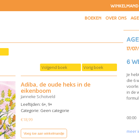
WINKELMAND
BOEKEN
OVER ONS
AG
Ag
17/07
6 w
Volgend boek
Vorig boek
Je heb
die 6 
Adiba, de oude heks in de
voorle
eikenboom
in de 
Janneke Schotveld
formuli
Leeftijden: 6+, 9+
Categorie:
Geen categorie
00:00
€
18,99
meer i
Voeg toe aan winkelmandje