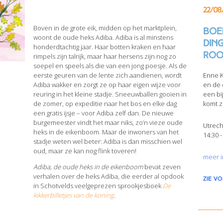
22/08
Boven in de grote eik, midden op het marktplein,
Boek
woont de oude heks Adiba. Adiba is al minstens
din
honderdtachtig jaar. Haar botten kraken en haar
Roo
rimpels zijn talrijk, maar haar hersens zijn nog zo
soepel en speels als die van een jong poesje. Als de
eerste geuren van de lente zich aandienen, wordt
Enne K
Adiba wakker en zorgt ze op haar eigen wijze voor
en de 
reuring in het kleine stadje. Sneeuwballen gooien in
een bi
de zomer, op expeditie naar het bos en elke dag
komt z
een gratis ijsje – voor Adiba zelf dan. De nieuwe
burgemeester vindt het maar niks, zo’n vieze oude
Utrech
heks in de eikenboom. Maar de inwoners van het
14:30 -
stadje weten wel beter: Adiba is dan misschien wel
oud, maar ze kan nog flink toveren!
meer i
Adiba, de oude heks in de eikenboom
bevat zeven
verhalen over de heks Adiba, die eerder al opdook
zie v
in Schotvelds veelgeprezen sprookjesboek
De
kikkerbilletjes van de koning
.