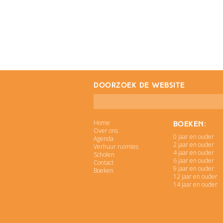
doorzoek de website
Home
Boeken:
Over ons
0 jaar en ouder
Agenda
2 jaar en ouder
Verhuur ruimtes
4 jaar en ouder
Scholen
6 jaar en ouder
Contact
9 jaar en ouder
Boeken
12 jaar en ouder
14 jaar en ouder