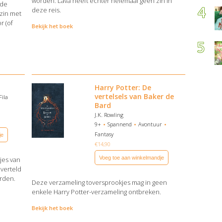
worden. Lava heeft echter helemaal geen zin in
rde
deze reis.
zin met
r (of
Bekijk het boek
Harry Potter: De
vertelsels van Baker de
Fila
Bard
J.K. Rowling
9+
Spannend
Avontuur
Fantasy
je
€
14,90
Voeg toe aan winkelmandje
jes van
 verteld
rden.
Deze verzameling toversprookjes mag in geen
enkele Harry Potter-verzameling ontbreken.
Bekijk het boek