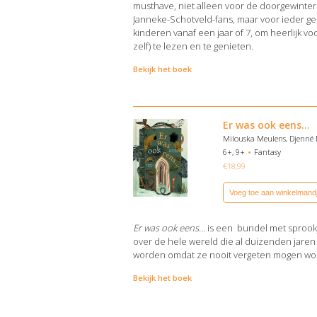
musthave, niet alleen voor de doorgewinte
Janneke-Schotveld-fans, maar voor ieder ge
kinderen vanaf een jaar of 7, om heerlijk voo
zelf) te lezen en te genieten.
Bekijk het boek
Er was ook eens…
Milouska Meulens, Djenné 
6+, 9+
Fantasy
€
18,99
Voeg toe aan winkelmand
Er was ook eens…
is een bundel met sprook
over de hele wereld die al duizenden jaren
worden omdat ze nooit vergeten mogen wo
Bekijk het boek