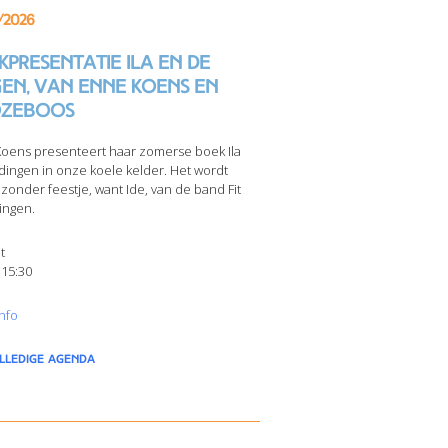
/2026
presentatie Ila en de
gen, van Enne Koens en
zeboos
oens presenteert haar zomerse boek Ila
dingen in onze koele kelder. Het wordt
jzonder feestje, want Ide, van de band Fit
ingen.
t
 15:30
nfo
olledige agenda