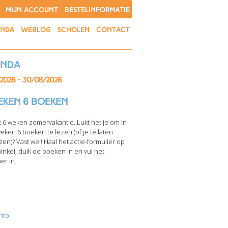
MIJN ACCOUNT
BESTELINFORMATIE
ENDA
WEBLOG
SCHOLEN
CONTACT
enda
/2026 - 30/08/2026
eken 6 boeken
t 6 weken zomervakantie. Lukt het je om in
weken 6 boeken te lezen (of je te laten
zen)? Vast wel! Haal het actie-formulier op
winkel, duik de boeken in en vul het
er in.
nfo