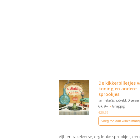
De kikkerbilletjes 
koning en andere
sprookjes
Janneke Schotveld, Diverse
6+, 9+
Grappig
€
20,99
Voeg toe aan winkelmand
Vijftien kakelverse, erg leuke sprookjes, ee