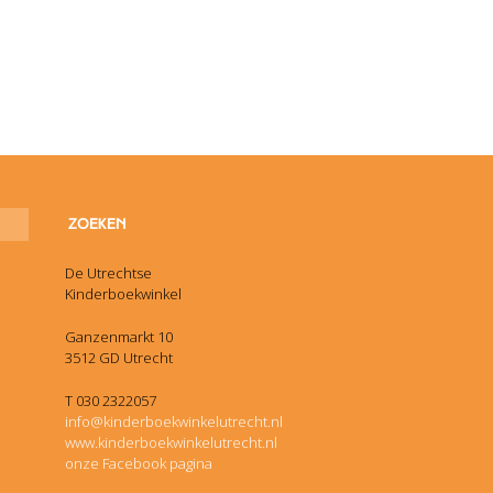
De Utrechtse
Kinderboekwinkel
Ganzenmarkt 10
3512 GD Utrecht
T 030 2322057
info@kinderboekwinkelutrecht.nl
www.kinderboekwinkelutrecht.nl
onze Facebook pagina