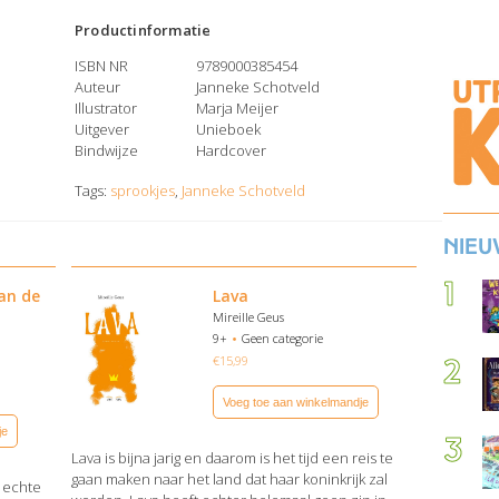
Productinformatie
ISBN NR
9789000385454
Auteur
Janneke Schotveld
Illustrator
Marja Meijer
Uitgever
Unieboek
Bindwijze
Hardcover
Tags:
sprookjes
,
Janneke Schotveld
Nieu
van de
Lava
Mireille Geus
9+
Geen categorie
n
€
15,99
Voeg toe aan winkelmandje
je
Lava is bijna jarig en daarom is het tijd een reis te
gaan maken naar het land dat haar koninkrijk zal
n echte