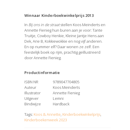
Winnaar Kinderboekwinkelprijs 2013
In
Bij ons in de straat
stellen Koos Meinderts en
Annette Fienieg hun buren aan je voor: Tante
Truitje, Cowboy Henkie, Kleine Jantje Hens aan
Dek, Arie B, Kokkiewokkie en nog vijf anderen.
En op nummer elf? Daar wonen ze zelf. Een
feestelijk boek op rijm, prachtig geïllustreerd
door Annette Fienieg.
Productinformatie
ISBN NR
9789047704805
Auteur
Koos Meinderts
Illustrator
Annette Fienieg
Uitgever
Lemni
Bindwijze
Hardback
Tags:
Koos & Annette
,
Kinderboekwinkelprijs
,
Kinderboekenweek 2023