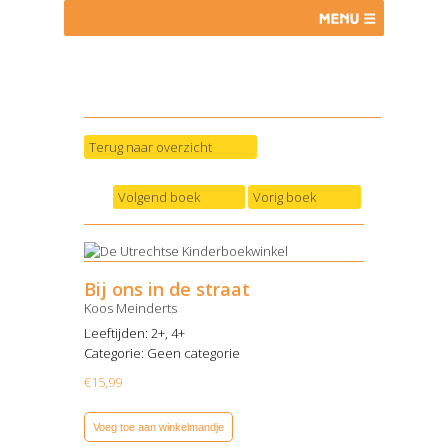
Terug naar overzicht
Volgend boek
Vorig boek
Bij ons in de straat
Koos Meinderts
Leeftijden: 2+, 4+
Categorie:
Geen categorie
€
15,99
Voeg toe aan winkelmandje