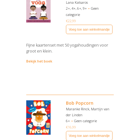
Lana Katsaros
2+, 4+, 6+, 9+
Geen
categorie
€
22,99
Voeg toe aan winkelmandje
Fijne kaartenset met 50 yogahoudingen voor
groot en klein.
Bekijk het boek
Bob Popcorn
Maranke Rinck, Martijn van
der Linden
6+
Geen categorie
€
16,99
Voeg toe aan winkelmandje