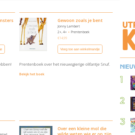
nsters
Gewoon zoals je bent
Jonny Lambert
2+, 4+
Prentenboek
€
14,99
je
Voeg toe aan winkelmandje
ebben!
Prentenboek over het nieuwsgierige olifantje Snuf.
Nieu
Bekijk het boek
Over een kleine mol die
wilde weten wie er op zijn
gstad