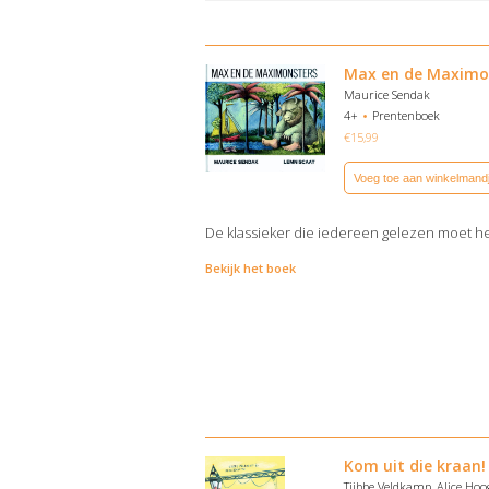
Max en de Maximo
Maurice Sendak
4+
Prentenboek
€
15,99
Voeg toe aan winkelmand
De klassieker die iedereen gelezen moet h
Bekijk het boek
Kom uit die kraan!
Tjibbe Veldkamp, Alice Hoo