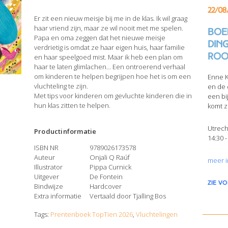
22/08
Er zit een nieuw meisje bij me in de klas. Ik wil graag
haar vriend zijn, maar ze wil nooit met me spelen.
Boek
Papa en oma zeggen dat het nieuwe meisje
din
verdrietig is omdat ze haar eigen huis, haar familie
Roo
en haar speelgoed mist. Maar ik heb een plan om
haar te laten glimlachen… Een ontroerend verhaal
om kinderen te helpen begrijpen hoe het is om een
Enne K
vluchteling te zijn.
en de 
Met tips voor kinderen om gevluchte kinderen die in
een bi
hun klas zitten te helpen.
komt z
Utrech
Productinformatie
14:30 -
ISBN NR
9789026173578
Auteur
Onjali Q Raúf
meer i
Illustrator
Pippa Curnick
Uitgever
De Fontein
zie v
Bindwijze
Hardcover
Extra informatie
Vertaald door Tjalling Bos
Tags:
Prentenboek TopTien 2026
,
Vluchtelingen