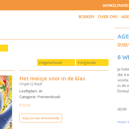
WINKELMAND
BOEKEN
OVER ONS
AG
Ag
17/07
6 w
Volgend boek
Vorig boek
Je heb
die 6 
Het meisje voor in de klas
voorle
Onjali Q Raúf
in de 
Leeftijden: 4+
formuli
Categorie:
Prentenboek
€
16,99
00:00
Voeg toe aan winkelmandje
meer i