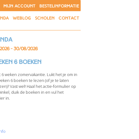
MIJN ACCOUNT
BESTELINFORMATIE
ENDA
WEBLOG
SCHOLEN
CONTACT
enda
/2026 - 30/08/2026
eken 6 boeken
t 6 weken zomervakantie. Lukt het je om in
weken 6 boeken te lezen (of je te laten
zen)? Vast wel! Haal het actie-formulier op
winkel, duik de boeken in en vul het
er in.
nfo