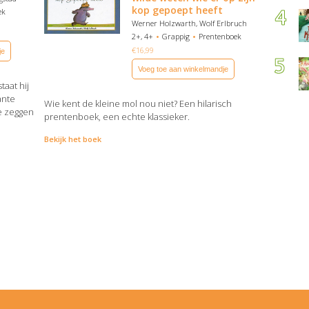
kop gepoept heeft
ek
Werner Holzwarth, Wolf Erlbruch
2+, 4+
Grappig
Prentenboek
€
16,99
je
Voeg toe aan winkelmandje
taat hij
ante
Wie kent de kleine mol nou niet? Een hilarisch
e zeggen
prentenboek, een echte klassieker.
Bekijk het boek