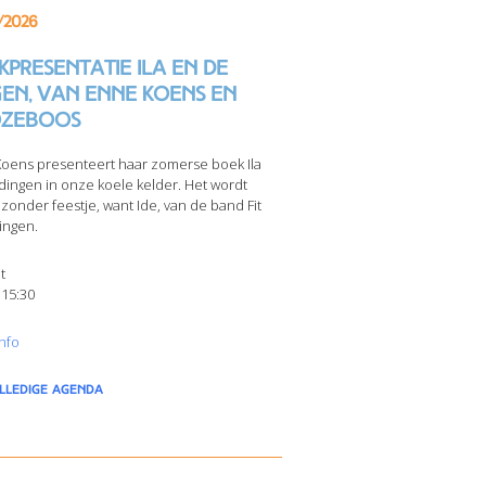
/2026
presentatie Ila en de
gen, van Enne Koens en
zeboos
oens presenteert haar zomerse boek Ila
dingen in onze koele kelder. Het wordt
jzonder feestje, want Ide, van de band Fit
ingen.
t
 15:30
nfo
olledige agenda