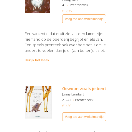
4+
Prentenboek
€
17,95
Voeg toe aan winkelmandje
Een varkentje dat eruit ziet als een lammetje:
niemand op de boerderij begrijpt er iets van.
Een speels prentenboek over hoe het is om je
anders te voelen dan je er (van buiten)uit ziet.
Bekijk het boek
Gewoon zoals je bent
Jonny Lambert
2+, 4+
Prentenboek
€
14,99
Voeg toe aan winkelmandje