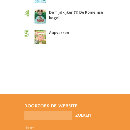
De Tijdkijker (1) De Romeinse
kogel
Aapvarken
doorzoek de website
Home