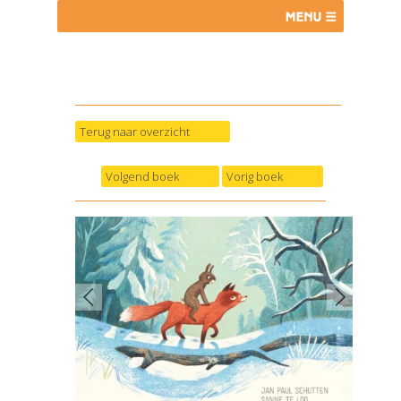
Terug naar overzicht
Volgend boek
Vorig boek