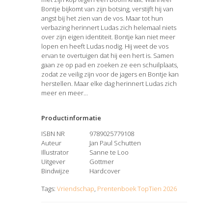
Bontje bijkomt van zijn botsing, verstijft hij van
angst bij het zien van de vos. Maar tot hun
verbazing herinnert Ludas zich helemaal niets
over zijn eigen identiteit. Bontje kan niet meer
lopen en heeft Ludas nodig. Hij weet de vos
ervan te overtuigen dat hij een hert is. Samen
gaan ze op pad en zoeken ze een schuilplaats,
zodat ze veilig zijn voor de jagers en Bontje kan
herstellen. Maar elke dag herinnert Ludas zich
meer en meer…
Productinformatie
ISBN NR
9789025779108
Auteur
Jan Paul Schutten
Illustrator
Sanne te Loo
Uitgever
Gottmer
Bindwijze
Hardcover
Tags:
Vriendschap
,
Prentenboek TopTien 2026