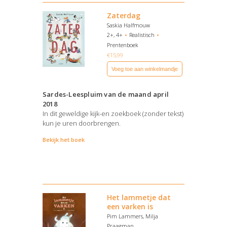
Zaterdag
Saskia Halfmouw
2+, 4+
Realistisch
Prentenboek
€
15,99
Voeg toe aan winkelmandje
Sardes-Leespluim van de maand april
2018
In dit geweldige kijk-en zoekboek (zonder tekst)
kun je uren doorbrengen.
Bekijk het boek
Het lammetje dat
een varken is
Pim Lammers, Milja
Praagman