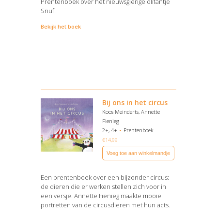
Prentenboek over het nieuwsgierige olifantje
Snuf.
Bekijk het boek
Bij ons in het circus
Koos Meinderts, Annette
Fienieg
2+, 4+
Prentenboek
€
14,99
Voeg toe aan winkelmandje
Een prentenboek over een bijzonder circus:
de dieren die er werken stellen zich voor in
een versje. Annette Fienieg maakte mooie
portretten van de circusdieren met hun acts.