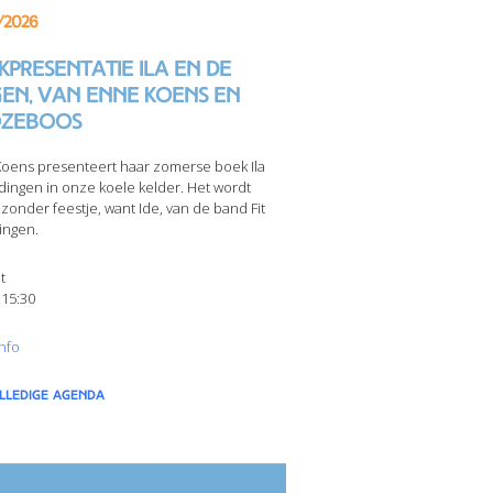
/2026
presentatie Ila en de
gen, van Enne Koens en
zeboos
oens presenteert haar zomerse boek Ila
dingen in onze koele kelder. Het wordt
jzonder feestje, want Ide, van de band Fit
ingen.
t
 15:30
nfo
olledige agenda