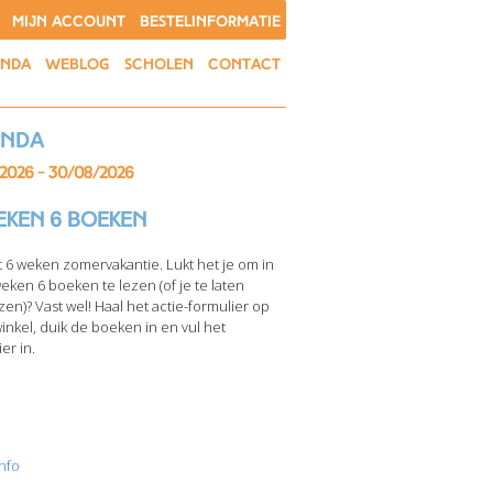
MIJN ACCOUNT
BESTELINFORMATIE
ENDA
WEBLOG
SCHOLEN
CONTACT
enda
/2026 - 30/08/2026
eken 6 boeken
t 6 weken zomervakantie. Lukt het je om in
weken 6 boeken te lezen (of je te laten
zen)? Vast wel! Haal het actie-formulier op
winkel, duik de boeken in en vul het
er in.
nfo