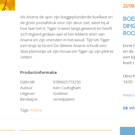
22/08
Als Anansi de spin zijn leeggeplunderde koelkast en
Boek
de grote pootafdruk voor zijn deur ziet, weet hij al
din
hoe laat het is: Tijger is weer langs geweest en heeft
Roo
zich tegoed gedaan aan al het lekkere eten van
Anansi en zijn vrienden in het woud. Tijd om Tijger
een lesje te leren! De slimme Anansi schudt een
Enne K
sluw plannetje uit zijn mouw om Tijger op zijn plek te
en de 
zetten.
een bi
komt z
Productinformatie
Utrech
14:30 -
ISBN NR
9789025773250
Auteur
Iven Cudogham
Uitgever
Gottmer
meer i
Bindwijze
vertelplaten
zie v
Tags:
Anansi