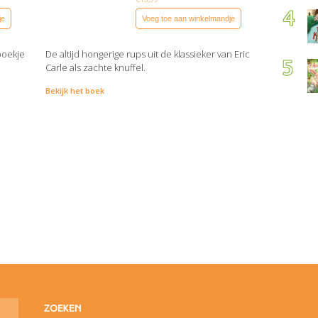
je
Voeg toe aan winkelmandje
 boekje
De altijd hongerige rups uit de klassieker van Eric
Carle als zachte knuffel.
Bekijk het boek