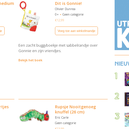
 medium
Dit is Gonnie!
Olivier Dunrea
0+
Geen categorie
€
12,99
je
Voeg toe aan winkelmandje
Een zacht buggyboekje met sabbelrandje over
Gonnie en zijn vriendjes.
Bekijk het boek
Nieu
rtjes
Rupsje Nooitgenoeg
knuffel (26 cm)
Eric Carle
Geen categorie
€
13,99