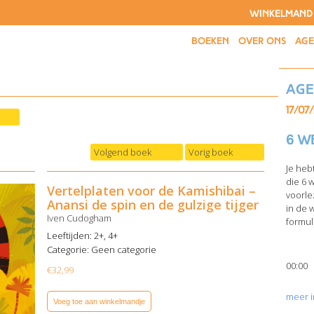
WINKELMAND
BOEKEN
OVER ONS
AG
Ag
17/07
6 w
Volgend boek
Vorig boek
Je heb
die 6 
Vertelplaten voor de Kamishibai –
voorle
Anansi de spin en de gulzige tijger
in de 
Iven Cudogham
formuli
Leeftijden: 2+, 4+
Categorie:
Geen categorie
00:00
€
32,99
meer i
Voeg toe aan winkelmandje