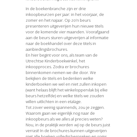
In de boekenbranche zijn er drie
inkoopbeurzen per jaar: in het voorjaar, de
zomer en het najaar. Op zo’n beurs
presenteren uitgeverijen hun nieuwe titels
voor de komende vier maanden. Voorafgaand
aan de beurs sturen uitgeverijen al informatie
naar de boekhandel over deze titels in
aanbiedingsbrochures.
En hier begint voor ons, als team van de
Utrechtse Kinderboekwinkel, het
inkoopproces. Zodra er brochures
binnenkomen nemen we die door. We
bekijken de titels en bedenken welke
kinderboeken we wel en niet zullen inkopen
(want helaas blijft het winkeloppervlak bij elke
beurs hetzelfde) en welke titels we zouden
willen uitlichten in een etalage.
Tot zover weinig spannends, zou je zeggen.
Waarom gaan we eigenlijk nog naar de
inkoopbeurs als we alles al precies weten?
Nou, in de praktijk worden
wij
op de beurs juist
verrast! In de brochures kunnen uitgeverijen
niet alle boeken volledig bespreken en soms