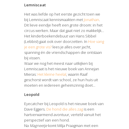
Lemniscaat
Het was liefde op het eerste gezicht toen we
bij Lemniscaat kennismaakten met
Jonathan
.
Dit lieve eendje heeft een grote droom: in het
circus werken. Maar dat gaat niet zo makkelijk…
Het kinderboekendebuut van Hans Sibbel
(Lebbis!) gaat ook over doorzetten. In
Hoe vang
je een grote vis?
lees je alles over jacht,
spanning én de vriendschappen die ontstaan
bij vissen.
Waar we nog het meest naar uitkijken bij
Lemniscaat is het nieuwe boek van Annejan
Mieras:
Het kleine heelal
, waarin Raaf
geschorst wordt van school, ze hun huis uit
moeten en iedereen geheimzinnig doet…
Leopold
Eyecatcher bij Leopold is het nieuwe boek van
Dave Eggers.
De hond die alles zag
is een
hartverwarmend avontuur, verteld vanuit het
perspectief van een hond.
Na
Magneetje
komt Milja Praagman met een