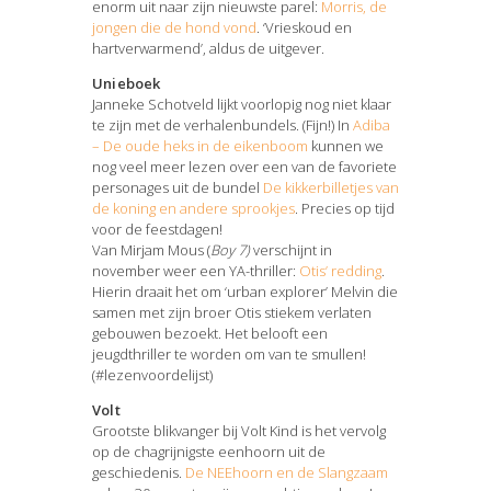
enorm uit naar zijn nieuwste parel:
Morris, de
jongen die de hond vond
. ‘Vrieskoud en
hartverwarmend’, aldus de uitgever.
Unieboek
Janneke Schotveld lijkt voorlopig nog niet klaar
te zijn met de verhalenbundels. (Fijn!) In
Adiba
– De oude heks in de eikenboom
kunnen we
nog veel meer lezen over een van de favoriete
personages uit de bundel
De kikkerbilletjes van
de koning en andere sprookjes
. Precies op tijd
voor de feestdagen!
Van Mirjam Mous (
Boy 7)
verschijnt in
november weer een YA-thriller:
Otis’ redding
.
Hierin draait het om ‘urban explorer’ Melvin die
samen met zijn broer Otis stiekem verlaten
gebouwen bezoekt. Het belooft een
jeugdthriller te worden om van te smullen!
(#lezenvoordelijst)
Volt
Grootste blikvanger bij Volt Kind is het vervolg
op de chagrijnigste eenhoorn uit de
geschiedenis.
De NEEhoorn en de Slangzaam