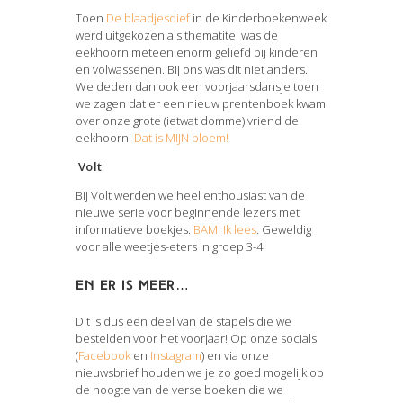
Toen
De blaadjesdief
in de Kinderboekenweek
werd uitgekozen als thematitel was de
eekhoorn meteen enorm geliefd bij kinderen
en volwassenen. Bij ons was dit niet anders.
We deden dan ook een voorjaarsdansje toen
we zagen dat er een nieuw prentenboek kwam
over onze grote (ietwat domme) vriend de
eekhoorn:
Dat is MIJN bloem!
Volt
Bij Volt werden we heel enthousiast van de
nieuwe serie voor beginnende lezers met
informatieve boekjes:
BAM! Ik lees
.
Geweldig
voor alle weetjes-eters in groep 3-4.
En er is meer…
Dit is dus een deel van de stapels die we
bestelden voor het voorjaar! Op onze socials
(
Facebook
en
Instagram
) en via onze
nieuwsbrief houden we je zo goed mogelijk op
de hoogte van de verse boeken die we