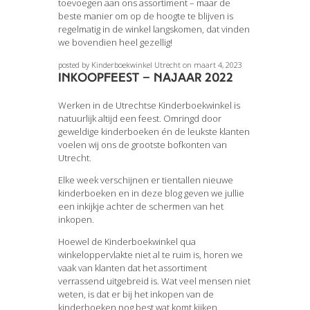
toevoegen aan ons assortiment – maar de
beste manier om op de hoogte te blijven is
regelmatig in de winkel langskomen, dat vinden
we bovendien heel gezellig!
posted by Kinderboekwinkel Utrecht on maart 4, 2023
Inkoopfeest – najaar 2022
Werken in de Utrechtse Kinderboekwinkel is
natuurlijk altijd een feest. Omringd door
geweldige kinderboeken én de leukste klanten
voelen wij ons de grootste bofkonten van
Utrecht.
Elke week verschijnen er tientallen nieuwe
kinderboeken en in deze blog geven we jullie
een inkijkje achter de schermen van het
inkopen.
Hoewel de Kinderboekwinkel qua
winkeloppervlakte niet al te ruim is, horen we
vaak van klanten dat het assortiment
verrassend uitgebreid is. Wat veel mensen niet
weten, is dat er bij het inkopen van de
kinderboeken nog best wat komt kijken…