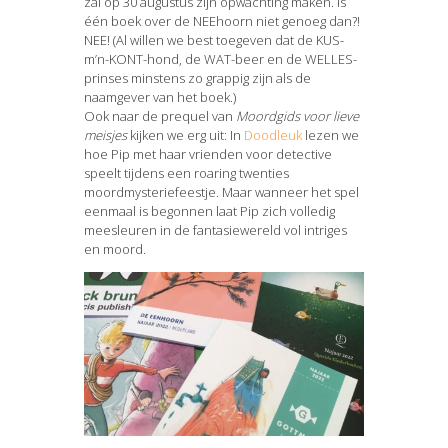
zal op 30 augustus zijn opwachting maken. Is
één boek over de NEEhoorn niet genoeg dan?!
NEE! (Al willen we best toegeven dat de KUS-
m’n-KONT-hond, de WAT-beer en de WELLES-
prinses minstens zo grappig zijn als de
naamgever van het boek.)
Ook naar de prequel van
Moordgids voor lieve
meisjes
kijken we erg uit: In
Doodleuk
lezen we
hoe Pip met haar vrienden voor detective
speelt tijdens een roaring twenties
moordmysteriefeestje. Maar wanneer het spel
eenmaal is begonnen laat Pip zich volledig
meesleuren in de fantasiewereld vol intriges
en moord.