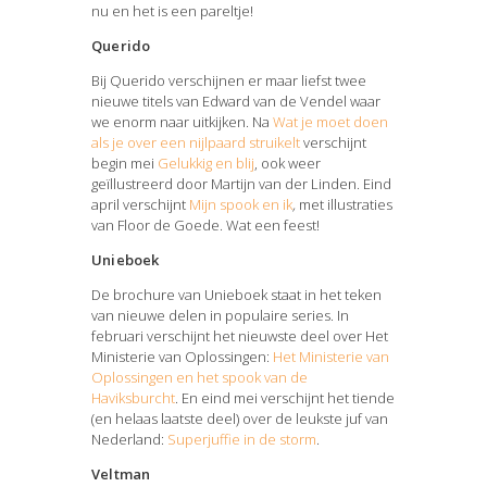
nu en het is een pareltje!
Querido
Bij Querido verschijnen er maar liefst twee
nieuwe titels van Edward van de Vendel waar
we enorm naar uitkijken. Na
Wat je moet doen
als je over een nijlpaard struikelt
verschijnt
begin mei
Gelukkig en blij
, ook weer
geïllustreerd door Martijn van der Linden. Eind
april verschijnt
Mijn spook en ik
,
met illustraties
van Floor de Goede. Wat een feest!
Unieboek
De brochure van Unieboek staat in het teken
van nieuwe delen in populaire series. In
februari verschijnt het nieuwste deel over Het
Ministerie van Oplossingen:
Het Ministerie van
Oplossingen en het spook van de
Haviksburcht
. En eind mei verschijnt het tiende
(en helaas laatste deel) over de leukste juf van
Nederland:
Superjuffie in de storm
.
Veltman