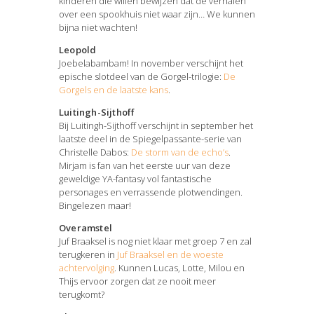
kinderen die willen bewijzen dat de verhalen
over een spookhuis niet waar zijn… We kunnen
bijna niet wachten!
Leopold
Joebelabambam! In november verschijnt het
epische slotdeel van de Gorgel-trilogie:
De
Gorgels en de laatste kans
.
Luitingh-Sijthoff
Bij Luitingh-Sijthoff verschijnt in september het
laatste deel in de Spiegelpassante-serie van
Christelle Dabos:
De storm van de echo’s
.
Mirjam is fan van het eerste uur van deze
geweldige YA-fantasy vol fantastische
personages en verrassende plotwendingen.
Bingelezen maar!
Overamstel
Juf Braaksel is nog niet klaar met groep 7 en zal
terugkeren in
Juf Braaksel en de woeste
achtervolging
. Kunnen Lucas, Lotte, Milou en
Thijs ervoor zorgen dat ze nooit meer
terugkomt?