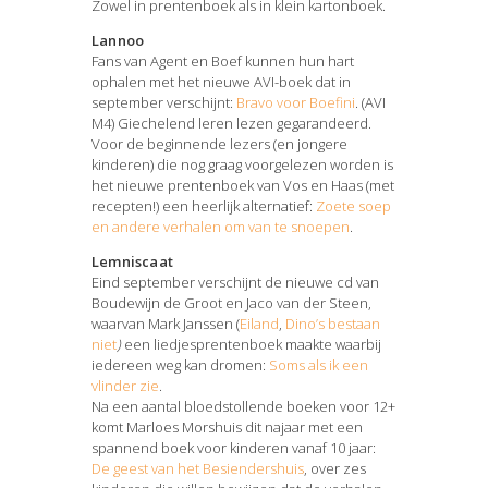
Zowel in prentenboek als in klein kartonboek.
Lannoo
Fans van Agent en Boef kunnen hun hart
ophalen met het nieuwe AVI-boek dat in
september verschijnt:
Bravo voor Boefini
. (AVI
M4) Giechelend leren lezen gegarandeerd.
Voor de beginnende lezers (en jongere
kinderen) die nog graag voorgelezen worden is
het nieuwe prentenboek van Vos en Haas (met
recepten!) een heerlijk alternatief:
Zoete soep
en andere verhalen om van te snoepen
.
Lemniscaat
Eind september verschijnt de nieuwe cd van
Boudewijn de Groot en Jaco van der Steen,
waarvan Mark Janssen (
Eiland
,
Dino’s bestaan
niet
)
een liedjesprentenboek maakte waarbij
iedereen weg kan dromen:
Soms als ik een
vlinder zie
.
Na een aantal bloedstollende boeken voor 12+
komt Marloes Morshuis dit najaar met een
spannend boek voor kinderen vanaf 10 jaar:
De geest van het Besiendershuis
, over zes