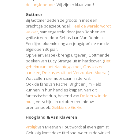
de junglebende
. Wij zijn er klaar voor!
Gottmer
Bij Gottmer zetten ze groots in met een
prachtige poëziebundel:
Heel de wereld wordt
wakker
, samengesteld door Jaap Robben en
geïllustreerd door Sebastiaan Van Doninck.
Een fijne bloemlezing van jeugdpoëzie van de
afgelopen 30 jaar.
Op veler verzoek brengt uitgeverij Gottmer de
boeken van Lucy Strange uit in hardcover. (
Het
geheim van het Nachtegaalbos
,
Ons kasteel
aan zee
,
De zusjes uit het Verzonken Moeras
)
Wat zullen die mooi staan in de kast!
Ook de fans van Rachel Bright en Jim Field
kunnen in hun handjes knijpen. Van dit
fantastische duo, bekend van
De leeuw in de
muis
, verschijnt in oktober een nieuw
prentenboek:
Gekkie de Gekko
.
Hoogland & Van Klaveren
Vrolijk
van Mies van Hout wordt al even gemist.
Gelukkig komt deze titel snel weer in de winkel.