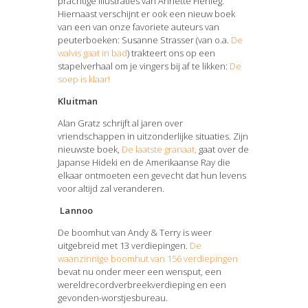
prachtige illustraties van Annette Fienieg.
Hiernaast verschijnt er ook een nieuw boek
van een van onze favoriete auteurs van
peuterboeken: Susanne Strasser (van o.a.
De
walvis gaat in bad
) trakteert ons op een
stapelverhaal om je vingers bij af te likken:
De
soep is klaar!
Kluitman
Alan Gratz schrijft al jaren over
vriendschappen in uitzonderlijke situaties. Zijn
nieuwste boek,
De laatste granaat,
gaat over de
Japanse Hideki en de Amerikaanse Ray die
elkaar ontmoeten een gevecht dat hun levens
voor altijd zal veranderen.
Lannoo
De boomhut van Andy & Terry is weer
uitgebreid met 13 verdiepingen.
De
waanzinnige boomhut van 156 verdiepingen
bevat nu onder meer een wensput, een
wereldrecordverbreekverdieping en een
gevonden-worstjesbureau.