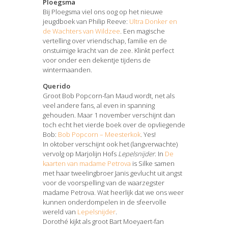
Ploegsma
Bij Ploegsma viel ons oog op het nieuwe
jeugdboek van Philip Reeve:
Ultra Donker en
de Wachters van Wildzee
.
Een magische
vertelling over vriendschap, familie en de
onstuimige kracht van de zee. Klinkt perfect
voor onder een dekentje tijdens de
wintermaanden.
Querido
Groot Bob Popcorn-fan Maud wordt, net als
veel andere fans, al even in spanning
gehouden. Maar 1 november verschijnt dan
toch echt het vierde boek over de opvliegende
Bob:
Bob Popcorn – Meesterkok
. Yes!
In oktober verschijnt ook het (langverwachte)
vervolg op Marjolijn Hofs
Lepelsnijder
. In
De
kaarten van madame Petrova
is Silke samen
met haar tweelingbroer Janis gevlucht uit angst
voor de voorspelling van de waarzegster
madame Petrova. Wat heerlijk dat we ons weer
kunnen onderdompelen in de sfeervolle
wereld van
Lepelsnijder
.
Dorothé kijkt als groot Bart Moeyaert-fan