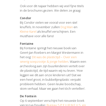
Ook voor dit najaar hebben wij veel fijne titels
in de brochures gezien. We delen ze graag:
Condor
Bij Condor vielen we vooral voor een stel
knuffels. In november zullen
Dog Man
en
Kleine Karel
als knuffel verschijnen. Een
musthave voor alle fans!
Fontaine
Bij Fontaine springt het nieuwe boek van
Geert-Jan Roebers en Margot Westermann in
het oog:
Dit was de plastictijd – Over een
smerig soepzootje & jonge helden
. Waarin een
archeoloog aan zijn buurkinderen vertelt over
de plastictijd, de tijd waarin wij nu leven. ‘Hoe
leggen we dit aan onze kinderen uit? Dat we
een heel groot, in bubbeltjesplastic verpakt
probleem hebben. Geen leuke boodschap,
stom verhaal. Maar we gaan het tóch vertellen’.
De Fontein
Op 6 september verschijnt het nieuwste boek
van Jozua Douglas:
Bureau S.P.E.U.R.N.E.U.S. en