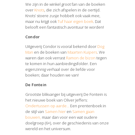
We zijn in de winkel groot fan van de boeken
over
Knots
, die zich afspelen in de oertijd.
Knots’ stoere zusje hobbelt ook vaak mee,
maar nu krijgt ook
Tuf haar eigen boek
. Dat
belooft een fantastisch avontuur te worden!
Condor
Uitgeverij Condor is vooral bekend door
Dog
Man
en de boeken van
Maarten Kuipers
. We
waren dan ook verrast
Ramon de bizon
tegen
te komen in hun aanbiedingsfolder. Een
eigenzinnig verhaal over de liefde voor
boeken; daar houden we van!
De Fontein
Grootste blikvanger bij uitgeverij De Fontein is
het nieuwe boek van Oliver Jeffers:
Ondertussen op aarde…
Een prentenboek in
de stijl van
Samen hier
en
Samen gaan
bouwen,
maar dan voor een wat oudere
doelgroep (6+), over de geschiedenis van onze
wereld en het universum.