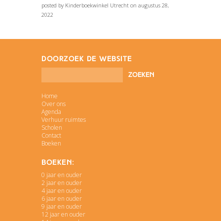
posted by Kinderboekwinkel Utrecht on augustus 28,
2022
doorzoek de website
Home
Over ons
Agenda
Verhuur ruimtes
Scholen
Contact
Boeken
Boeken:
0 jaar en ouder
2 jaar en ouder
4 jaar en ouder
6 jaar en ouder
9 jaar en ouder
12 jaar en ouder