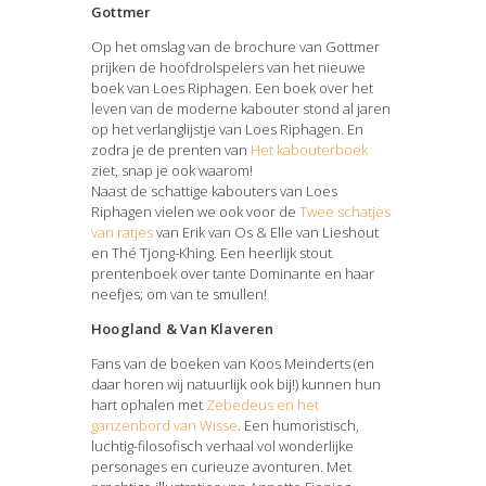
Gottmer
Op het omslag van de brochure van Gottmer
prijken de hoofdrolspelers van het nieuwe
boek van Loes Riphagen. Een boek over het
leven van de moderne kabouter stond al jaren
op het verlanglijstje van Loes Riphagen. En
zodra je de prenten van
Het kabouterboek
ziet, snap je ook waarom!
Naast de schattige kabouters van Loes
Riphagen vielen we ook voor de
Twee schatjes
van ratjes
van Erik van Os & Elle van Lieshout
en Thé Tjong-Khing. Een heerlijk stout
prentenboek over tante Dominante en haar
neefjes; om van te smullen!
Hoogland & Van Klaveren
Fans van de boeken van Koos Meinderts (en
daar horen wij natuurlijk ook bij!) kunnen hun
hart ophalen met
Zebedeus en het
ganzenbord van Wisse
. Een humoristisch,
luchtig-filosofisch verhaal vol wonderlijke
personages en curieuze avonturen. Met