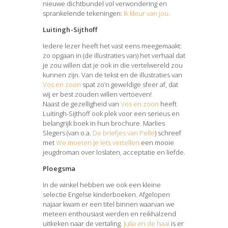
nieuwe dichtbundel vol verwondering en
sprankelende tekeningen:
Ik kleur van jou.
Luitingh-Sijthoff
Iedere lezer heeft het vast eens meegemaakt:
zo opgaan in (de illustraties van) het verhaal dat
je zou willen dat je ook in die vertelwereld zou
kunnen zijn. Van de tekst en de illustraties van
Vos en zoon
spat zo’n geweldige sfeer af, dat
wij er best zouden willen vertoeven!
Naast de gezelligheid van
Vos en zoon
heeft
Luitingh-Sijthoff ook plek voor een serieus en
belangrijk boek in hun brochure. Marlies
Slegers (van o.a.
De briefjes van Pelle
) schreef
met
We moeten je iets vertellen
een mooie
jeugdroman over loslaten, acceptatie en liefde.
Ploegsma
In de winkel hebben we ook een kleine
selectie Engelse kinderboeken. Afgelopen
najaar kwam er een titel binnen waarvan we
meteen enthousiast werden en reikhalzend
uitkeken naar de vertaling.
Julia en de haai
is er